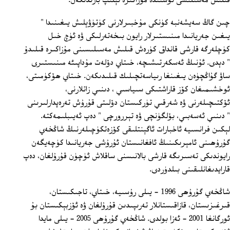
قىلىش مەسىلىسى ئۈستىدە مۇزاكىرە ئېلىپ بارىدىكەن.
چىن گاڭ سەيشەنبە كۈنكى مۇخبىرلارنى كۈتۈۋېلىش يىغىنىدا "
يىغىن جەريانىدا مىنىستىرلار رايون بىخەتەرلىكى ۋە ئۈچ خىل
كۈچلەرگە قارشى قانداق كۈرەش قىلىش مەسىلىسىنى مۇزاكىرە قىلىدۇ
" دېدى. ئۇنىڭ ئەسكەرتىشىچە، خىتاي دۆلەت مۇداپىئە مىنىستىرى
ساۋ گۇاڭچۈەن يىغىنغا رىياسەتچىلىك قىلىدىكەن. خىتاي ھۆكۈمىتى،
ئوخشىمىغان كۆز قاراشتىكى سىياسىي ، دىنىي زاتلارنى،
ئۆكتىچىلەرنى ۋە شەرقىي تۈركىستان دۆلىتى قۇرۇش تەرەپدارلىرىنى
" دىنىي ئەسەبىي، بۆلگۈنچى ۋە تېررورچى " دەپ ئەيىبلىمەكتە.
لېكىن فرانسىيە ئاخبارات ئاگېنتلىقى كۆزەتكۈچىلەرنىڭ شاڭخەي
گۇرۇھىنى ئامېرىكىنىڭ ئافغانىستان ئۇرۇشى جەريانىدا كۈچەيگەن
رايوندىكى تەسىرىگە قارشى بالانىسنى ساقلاش ئۈچۈن قۇرۇلغان، دەپ
قارايدىغانلىقىنى بىلدۈردى.
شاڭخەي گۇرۇھى 1996 - يىلى رۇسىيە، خىتاي، تاجىكىستان،
قىرغىزىستان، قازاقىستانلار تەرىپىدىن قۇرۇلغان ۋە ئۆزبېكىستان بۇ
ئورگانغا 2001 - ئەزا بولدى. شاڭخەي گۇرۇھى 2005 - يىلى مايدا