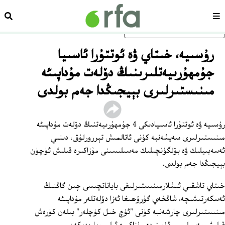
سەھىپە
ئىزد
ئاساسلىق مەزمۇنغا ئاتلاڭ
رۇسىيە، خىتاي ۋە ئوتتۇرا ئاسىيا
جۇمھۇرىيەتلىرىنىڭ دۆلەت مۇداپىئە
مىنىستىرلىرى بېيجىڭدا جەم بولدى
رۇسىيە ۋە ئوتتۇرا ئاسىيادىكى 4 جۇمھۇرىيەتنىڭ دۆلەت مۇداپىئە
مىنىستىرلىرى سەيشەنبە كۈنى ئاتالمىش تېررورلۇق، دىنىي
ئەسەبىيلىك ۋە بۆلگۈنچىلىك مەسىلىسىنى مۇزاكىرە قىلىش ئۈچۈن
بېيجىڭدا جەم بولدى.
خىتاي تاشقىي ئىشلارمىنىستىرلىقى باياناتچىسى چىن گاڭنىڭ
ئەسكەرتىشىچە، شاڭخەي گۇرۇھىغا ئەزا دۆلەتلەر مۇداپىئە
مىنىستىرلىرى چارشەنبە كۈنى "ئۈچ خىل كۈچلەر" بىلەن كۈرەش