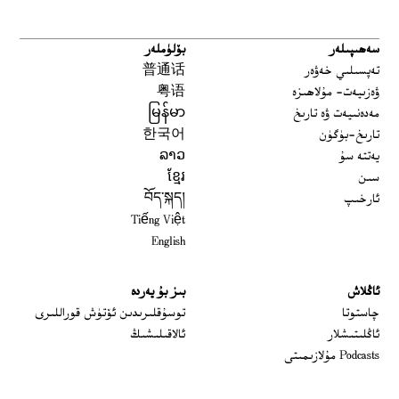
سەھىپىلەر
بۆلۈملەر
تەپسىلىي خەۋەر
普通话
ۋەزىيەت- مۇلاھىزە
粤语
مەدەنىيەت ۋە تارىخ
မြန်မာ
تارىخ-بۈگۈن
한국어
يەتتە سۇ
ລາວ
سىن
ខ្មែរ
ئارخىپ
བོད་སྐད།
Tiếng Việt
English
ئاڭلاش
بىز بۇ يەردە
 window
چاستوتا
توسۇقلىرىدىن ئۆتۈش قوراللىرى
ئاڭلىتىشلار
ئالاقىلىشىڭ
Podcasts مۇلازىمىتى