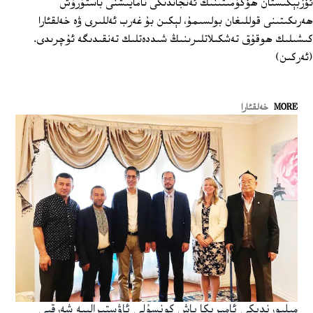
ئۆزبېكىستان ھۆكۈمىتىنىڭ ئەنجاندىكى نامايىشنى باستۇرۇش
ھەرىكىتىنى قوللىغان بولسىمۇ، لېكىن بۇ غەرب ئەللىرى ۋە خەلقئارا
كىشىلىك ھوقۇق تەشكىلاتلىرىنىڭ شىددەتلىك تەنقىدىگە ئۇچرىدى.
(ئەركىن)
MORE
خەلقئارا
مېلبورندىكى ئامېرىكا باش كونسۇلى ئاۋستىرالىيە شەرقىي