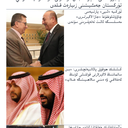
تۈركسىتان جەمئىيىتىنى زىيارەت قىلدى
تۈركىيە «ئىيى» پارتىيەسى
چاۋۇشئوغلۇغا «جازا لاگېرلىرى»
مەسىلىسىگە ئائىت تەلەپلىرىنى سۇندى
كىشىلىك ھوقۇق پائالىيەتچىلىرى: «بىن
سالماننىڭ لاگېرلارنى قوللىشى ئۇنىڭ
ئەخلاقىي ۋە دىنىي سالاھىيىتىگە خىلاپ»
«7-نۆۋەتلىك خەلقئارا ئۆلۈم جازاسىغا