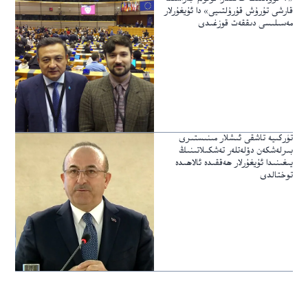
قارشى تۇرۇش قۇرۇلتىيى» دا ئۇيغۇرلار
مەسىلىسى دىققەت قوزغىدى
تۈركىيە تاشقى ئىشلار مىنىستىرى
بىرلەشكەن دۆلەتلەر تەشكىلاتىنىڭ
يىغىنىدا ئۇيغۇرلار ھەققىدە ئالاھىدە
توختالدى