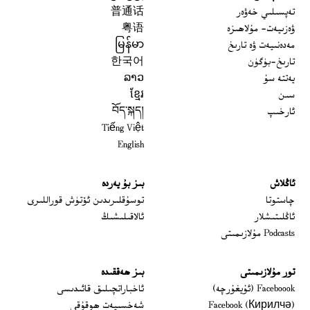
تەپسىلىي خەۋەر
普通话
ۋەزىيەت- مۇلاھىزە
粤语
مەدەنىيەت ۋە تارىخ
မြန်မာ
تارىخ-بۈگۈن
한국어
يەتتە سۇ
ລາວ
سىن
ខ្មែរ
ئارخىپ
བོད་སྐད།
Tiếng Việt
English
ئاڭلاش
بىز بۇ يەردە
 window
چاستوتا
توسۇقلىرىدىن ئۆتۈش قوراللىرى
ئاڭلىتىشلار
ئالاقىلىشىڭ
Podcasts مۇلازىمىتى
تور مۇلازىمىتى
بىز ھەققىدە
Opens in new window
Faceboook (ئۇيغۇرچە)
ئاخباراتچىلىق قائىدىسى
Opens in new window
Facebook (Кирилчә)
شەخسىيەت ھوقۇقى