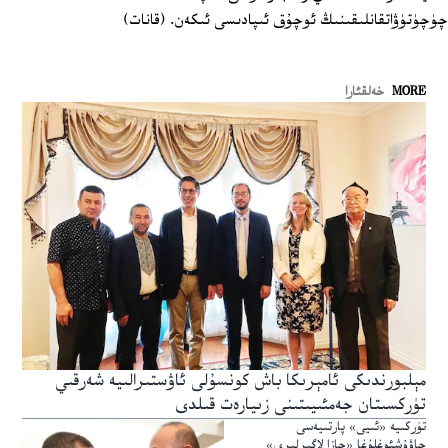
چۈچۈتۈۋاتقانلىقىنىڭ ئوچۇق ئىپادىسى ئىكەن. (قانات)
MORE
خەلقئارا
مېلبورندىكى ئامېرىكا باش كونسۇلى ئاۋستىرالىيە شەرقىي
تۈركسىتان جەمئىيىتىنى زىيارەت قىلدى
تۈركىيە «ئىيى» پارتىيەسى
چاۋۇشئوغلۇغا «جازا لاگېرلىرى»