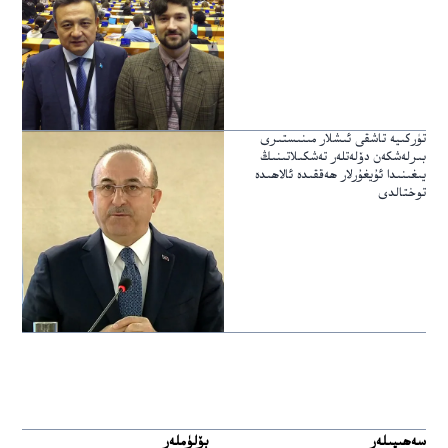
تۈركىيە تاشقى ئىشلار مىنىستىرى
بىرلەشكەن دۆلەتلەر تەشكىلاتىنىڭ
يىغىنىدا ئۇيغۇرلار ھەققىدە ئالاھىدە
توختالدى
سەھىپىلەر
بۆلۈملەر