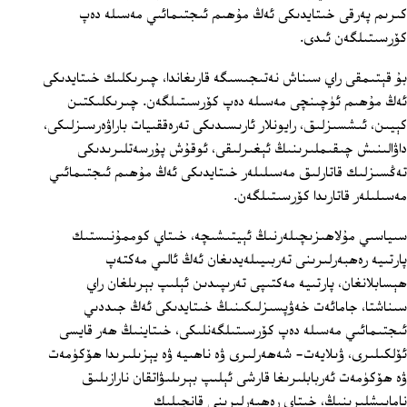
كىرىم پەرقى خىتايدىكى ئەڭ مۇھىم ئىجتىمائىي مەسىلە دەپ
كۆرسىتىلگەن ئىدى.
بۇ قېتىمقى راي سىناش نەتىجىسىگە قارىغاندا، چىرىكلىك خىتايدىكى
ئەڭ مۇھىم ئۈچىنچى مەسىلە دەپ كۆرسىتىلگەن. چىرىكلىكتىن
كېيىن، ئىشسىزلىق، رايونلار ئارىسىدىكى تەرەققىيات باراۋەرسىزلىكى،
داۋالىنىش چىقىملىرىنىڭ ئېغىرلىقى، ئوقۇش پۇرسەتلىرىدىكى
تەڭسىزلىك قاتارلىق مەسىلىلەر خىتايدىكى ئەڭ مۇھىم ئىجتىمائىي
مەسىلىلەر قاتارىدا كۆرسىتىلگەن.
سىياسىي مۇلاھىزىچىلەرنىڭ ئېيتىشىچە، خىتاي كوممۇنىستىك
پارتىيە رەھبەرلىرىنى تەربىيىلەيدىغان ئەڭ ئالىي مەكتەپ
ھېسابلانغان، پارتىيە مەكتىپى تەرىپىدىن ئېلىپ بېرىلغان راي
سىناشتا، جامائەت خەۋپسىزلىكىنىڭ خىتايدىكى ئەڭ جىددىي
ئىجتىمائىي مەسىلە دەپ كۆرسىتىلگەنلىكى، خىتاينىڭ ھەر قايسى
ئۆلكىلىرى، ۋىلايەت- شەھەرلىرى ۋە ناھىيە ۋە يېزىلىرىدا ھۆكۈمەت
ۋە ھۆكۈمەت ئەربابلىرىغا قارشى ئېلىپ بېرىلىۋاتقان نارازىلىق
نامايىشلىرىنىڭ، خىتاي رەھبەرلىرىنى قانچىلىك