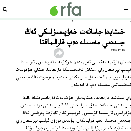
سەھىپە
ئىزد
ئاساسلىق مەزمۇنغا ئاتلاڭ
خىتايدا جامائەت خەۋپسىزلىكى ئەڭ
جىددىي مەسىلە دەپ قارالماقتا
2006.12.18
خىتاي پارتىيە مەكتىپى تەرىپىدىن ھۆكۈمەت ئەربابلىرى ئارىسىدا
ئېلىپ بېرىلغان راي سىناش نەتىجىسىگە قارىغاندا، خىتاي ھۆكۈمەت
ئەربابلىرى جامائەت خەۋپسىزلىكىنى خىتايدا مەۋجۇت ئەڭ جىددىي
ئىجتىمائىي مەسىلە دەپ قارايدىكەن.
راي سىناشقا قارىغاندا، خىتايدىكى ھۆكۈمەت ئەربابلىرىنىڭ 6،36
پىرسەنتى جامائەت خەۋپسىزلىكىنى 2.23 پىرسەنتى بولسا خىتاي
پۇقرالىرى ئارىسىدا كۈنسېرى كۆپىيىۋاتقان تاپاۋەت پەرقىنى ئەڭ
جىددىي مەسىلە دەپ قارايدىكەن. بۇندىن بۇرۇن ئېلىپ بېرىلغان راي
سىناشلاردا خىتاي پۇقرالىرى ئوتتۇرىسىدا كۈنسېرى چوڭىيۋاتقان