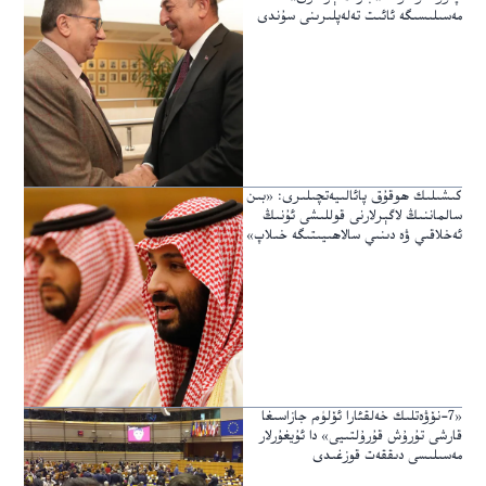
مەسىلىسىگە ئائىت تەلەپلىرىنى سۇندى
كىشىلىك ھوقۇق پائالىيەتچىلىرى: «بىن
سالماننىڭ لاگېرلارنى قوللىشى ئۇنىڭ
ئەخلاقىي ۋە دىنىي سالاھىيىتىگە خىلاپ»
«7-نۆۋەتلىك خەلقئارا ئۆلۈم جازاسىغا
قارشى تۇرۇش قۇرۇلتىيى» دا ئۇيغۇرلار
مەسىلىسى دىققەت قوزغىدى