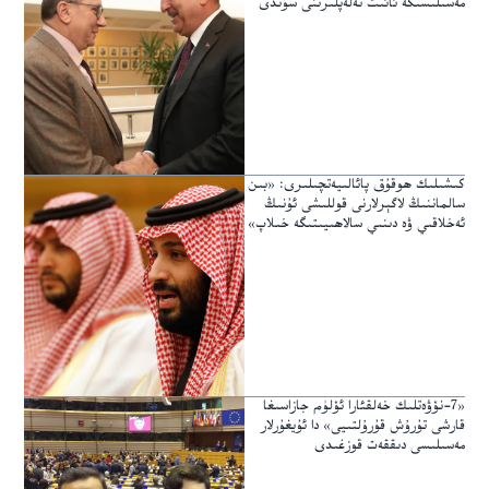
مەسىلىسىگە ئائىت تەلەپلىرىنى سۇندى
كىشىلىك ھوقۇق پائالىيەتچىلىرى: «بىن
سالماننىڭ لاگېرلارنى قوللىشى ئۇنىڭ
ئەخلاقىي ۋە دىنىي سالاھىيىتىگە خىلاپ»
«7-نۆۋەتلىك خەلقئارا ئۆلۈم جازاسىغا
قارشى تۇرۇش قۇرۇلتىيى» دا ئۇيغۇرلار
مەسىلىسى دىققەت قوزغىدى