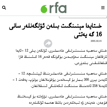
سەھىپە
ئىزد
ئاساسلىق مەزمۇنغا ئاتلاڭ
خىتايدا مېنىنگىت بىلەن ئۆلگەنلەر سانى
16 گە يەتتى
2005.02.01
خىتاي سەھىيە مىنىستىرلىقى خادىملىرى، ئۆتكەن يىلى 12 -ئايدا
تارقالغان مېنىنگىت سەۋەبىدىن بۈگۈنگە قەدەر 16 كىشىنىڭ قازا
قىلغانلىقىنى بىلدۈردى.
خىتاي سەھىيە مىنىسىتىرلىقى خادىملىرىنىڭ ئېيتىشىچە، 12 -
ئايدىن بېرى 300 بىمار بۇ كېسەلدىن يۇقۇملانغان بولۇپ، پەقەت 1 -
ئايدىلا 258 ئادەمنىڭ مىنىنگىت ئىكەنلىكى ئىنىقلانغان.
خىتاي سەھىيە مىنىستىرلىقى خادىملىرى، نۆۋەتتە بۇ كېسەلنىڭ
فۇجەن، خەينەن ۋە تىبەتلەردىن باشقا ھەممە ئۆلكىلەردە