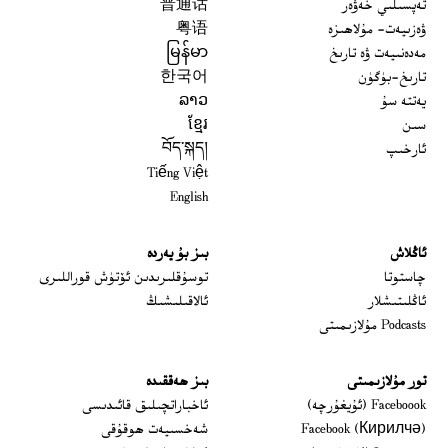
تەپسىلىي خەۋەر
普通话
ۋەزىيەت- مۇلاھىزە
粤语
مەدەنىيەت ۋە تارىخ
မြန်မာ
تارىخ-بۈگۈن
한국어
يەتتە سۇ
ລາວ
سىن
ខ្មែរ
ئارخىپ
བོད་སྐད།
Tiếng Việt
English
ئاڭلاش
بىز بۇ يەردە
 window
چاستوتا
توسۇقلىرىدىن ئۆتۈش قوراللىرى
ئاڭلىتىشلار
ئالاقىلىشىڭ
Podcasts مۇلازىمىتى
تور مۇلازىمىتى
بىز ھەققىدە
Opens in new window
Faceboook (ئۇيغۇرچە)
ئاخباراتچىلىق قائىدىسى
Opens in new window
Facebook (Кирилчә)
شەخسىيەت ھوقۇقى