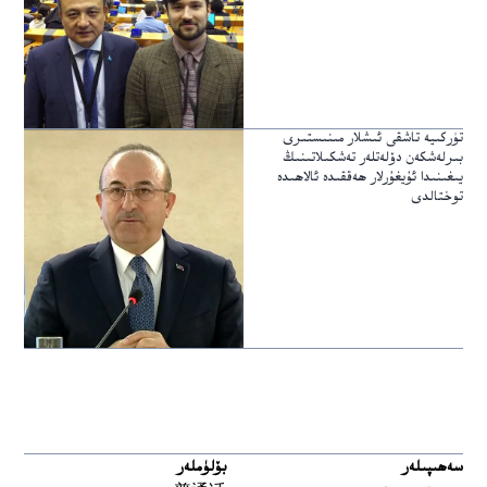
تۈركىيە تاشقى ئىشلار مىنىستىرى
بىرلەشكەن دۆلەتلەر تەشكىلاتىنىڭ
يىغىنىدا ئۇيغۇرلار ھەققىدە ئالاھىدە
توختالدى
سەھىپىلەر
بۆلۈملەر