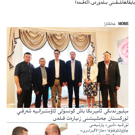
بايقالغانلىقىنى بىلدۈردى.(ئەقىدە)
MORE
خەلقئارا
مېلبورندىكى ئامېرىكا باش كونسۇلى ئاۋستىرالىيە شەرقىي
تۈركسىتان جەمئىيىتىنى زىيارەت قىلدى
تۈركىيە «ئىيى» پارتىيەسى
چاۋۇشئوغلۇغا «جازا لاگېرلىرى»