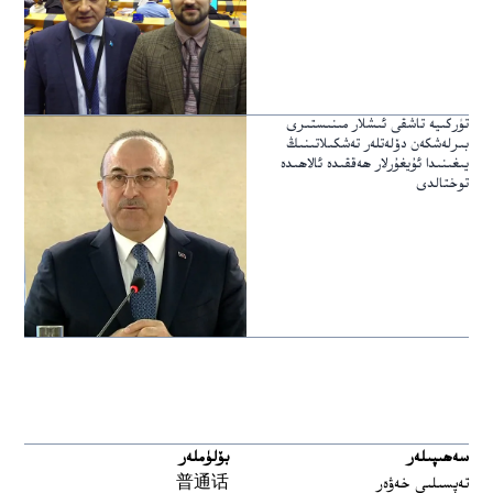
تۈركىيە تاشقى ئىشلار مىنىستىرى
بىرلەشكەن دۆلەتلەر تەشكىلاتىنىڭ
يىغىنىدا ئۇيغۇرلار ھەققىدە ئالاھىدە
توختالدى
سەھىپىلەر
بۆلۈملەر
تەپسىلىي خەۋەر
普通话