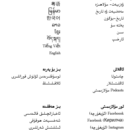
ۋەزىيەت- مۇلاھىزە
粤语
مەدەنىيەت ۋە تارىخ
မြန်မာ
تارىخ-بۈگۈن
한국어
يەتتە سۇ
ລາວ
سىن
ខ្មែរ
ئارخىپ
བོད་སྐད།
Tiếng Việt
English
ئاڭلاش
بىز بۇ يەردە
 window
چاستوتا
توسۇقلىرىدىن ئۆتۈش قوراللىرى
ئاڭلىتىشلار
ئالاقىلىشىڭ
Podcasts مۇلازىمىتى
تور مۇلازىمىتى
بىز ھەققىدە
Opens in new window
Faceboook (ئۇيغۇرچە)
ئاخباراتچىلىق قائىدىسى
Opens in new window
Facebook (Кирилчә)
شەخسىيەت ھوقۇقى
Opens in new window
Instagram (ئۇيغۇرچە)
ئىشلىتىش شەرتلىرى