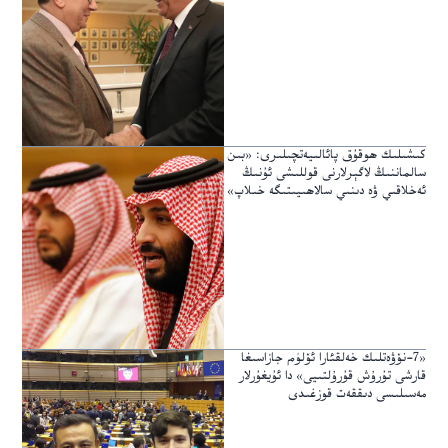
كىشىلىك ھوقۇق پائالىيەتچىلىرى: «بىن
سالماننىڭ لاگېرلارنى قوللىشى ئۇنىڭ
ئەخلاقىي ۋە دىنىي سالاھىيىتىگە خىلاپ»
«7-نۆۋەتلىك خەلقئارا ئۆلۈم جازاسىغا
قارشى تۇرۇش قۇرۇلتىيى» دا ئۇيغۇرلار
مەسىلىسى دىققەت قوزغىدى