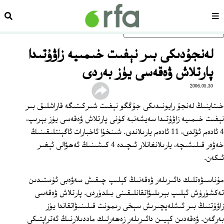
سەھىپە
ئىزد
ئاساسلىق مەزمۇنغا ئاتلاڭ
لەنجۇدىكى بىر نېفىت خىمىيە زاۋۇتىدا
پارتلاش ۋەقەسى يۈز بەردى
2006.05.30
خىتاينىڭ لەنجۇ رايونىدىكى جۇڭگو نېفىت شىركىتىگە قاراشلىق بىر
نېفىت خىمىيە زاۋۇتىدا سەيشەنبە كۈنى پارتلاش ۋەقەسى يۈز بېرىپ،
4 ئادەم ئۆلدى، 11 ئادەم يارىلاندى. شىنخۇا ئاخبارات ئاگېنتلىقىنىڭ
خەۋەر قىلىشىچە، يارىلانغانلار ئىچىدە 4 كىشىنىڭ ئەھۋالى ئېغىر
ئىكەن.
مۇناسىۋەتلىك دائىرىلەر ۋەقەنىڭ كېلىپ چىقىش سەۋەبى ئۈستىدىن
تەكشۈرۈش ئېلىپ بېرىلىۋاتقانلىقىنى بىلدۈردى. پارتلاش ۋەقەسى
زاۋۇتنىڭ بىر ئىشلەپچىرىش سېخى رىمونت قىلىنىۋاتقاندا يۈز
بەرگەن. ۋەقەدىن كېيىن دائىرىلەر زەھەرلىك ماددىلارنىڭ ئەتراپتىكى