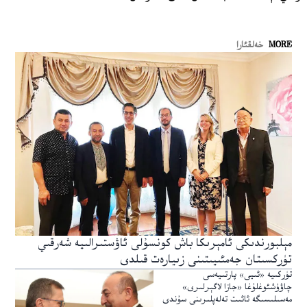
MORE
خەلقئارا
مېلبورندىكى ئامېرىكا باش كونسۇلى ئاۋستىرالىيە شەرقىي
تۈركسىتان جەمئىيىتىنى زىيارەت قىلدى
تۈركىيە «ئىيى» پارتىيەسى
چاۋۇشئوغلۇغا «جازا لاگېرلىرى»
مەسىلىسىگە ئائىت تەلەپلىرىنى سۇندى