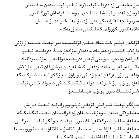
سۇ مەنبەسى ۋە دەريا‏ - ئېقىنلارغا ئېقىپ كېتىشىدىن ساقلىنىش
ئۈچۈن تەدبىر ئېلىشقا باشلىدى. مۇھىت قوغداش ئورگانلىرى
ھازىرغىچە ئەتراپدىكى دەريا ۋە سۇ مەنبەلىرىدە بۇلغىنىش
ئالامەتلىرى كۆرۈلمىگەنلىكىنى بىلدۈرمەكتە.
ئۆتكەن قېتىم خىتاينىڭ جىلىن ئۆلكىسىدە بىر نېفىت خىمىيە زاۋۇتى
پارتلاپ كېتىپ، زەھەرلىك ماددىلار سۇڭخۇاجياڭ دەرياسىغا ئېقىپ
كىرگەن ۋە دەريا سۈيىنى ئېغىر دەرىجىدە بۇلغىغان. مۇناسىۋەتلىك
دائىرىلەر ئەينى چاغدا ۋەقەنى كىشىلەردىن يوشۇرغان ئىدى. پارتلاش
ۋەقەسى يۈز بەرگەن لەنجۇدىكى بۇ زاۋۇت جۇڭگو نېفىت شىركىتىگە
تەۋە بولۇپ، بۇ شىركەت دۆلەت ئىگىلىكىدىكى 3 چوڭ خىتاي نېفىت
شىركىتىنىڭ بىرى بولۇپ ھېسابلىنىدۇ.
جۇڭگو نېفىت شىركىتى ئۇيغۇر ئاپتونوم رايونىدا نېفىت قېزىش
مەشغۇلاتى بىلەن شۇغۇللىنىدىغان ۋە قازاقىستان نېفىت ئىگىلىكىگە
مەبلەغ سالغان شىركەتلەرنىڭ بىرى. يېقىندا جۇڭگو نېفىت شىركىتى
مەبلەغ سالغان قازاقىستان - خىتاي ئاتاسۇ - ئالاتاۋ نېفىت تۇرۇبىسىدا
قاراماي ئېقىتىلىشقا باشلىغان ئىدى. (ئەركىن)