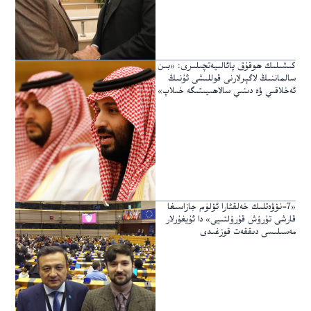
كىشىلىك ھوقۇق پائالىيەتچىلىرى: «بىن
سالماننىڭ لاگېرلارنى قوللىشى ئۇنىڭ
ئەخلاقىي ۋە دىنىي سالاھىيىتىگە خىلاپ»
«7-نۆۋەتلىك خەلقئارا ئۆلۈم جازاسىغا
قارشى تۇرۇش قۇرۇلتىيى» دا ئۇيغۇرلار
مەسىلىسى دىققەت قوزغىدى