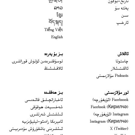
تارىخ-بۈگۈن
한국어
يەتتە سۇ
ລາວ
سىن
ខ្មែរ
ئارخىپ
བོད་སྐད།
Tiếng Việt
English
ئاڭلاش
بىز بۇ يەردە
 window
چاستوتا
توسۇقلىرىدىن ئۆتۈش قوراللىرى
ئاڭلىتىشلار
ئالاقىلىشىڭ
Podcasts مۇلازىمىتى
تور مۇلازىمىتى
بىز ھەققىدە
Opens in new window
Faceboook (ئۇيغۇرچە)
ئاخباراتچىلىق قائىدىسى
Opens in new window
Facebook (Кирилчә)
شەخسىيەت ھوقۇقى
Opens in new window
Instagram (ئۇيغۇرچە)
ئىشلىتىش شەرتلىرى
Opens in new window
Instagram (Кирилчә)
ئامېرىكا رادىئو-تېلېۋىزىيە
window
Opens in new window
X (Twitter)
ئىشلىرىنى باشقۇرۇش مۇدىرىيىتى