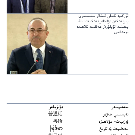
تۈركىيە تاشقى ئىشلار مىنىستىرى
بىرلەشكەن دۆلەتلەر تەشكىلاتىنىڭ
يىغىنىدا ئۇيغۇرلار ھەققىدە ئالاھىدە
توختالدى
سەھىپىلەر
بۆلۈملەر
تەپسىلىي خەۋەر
普通话
ۋەزىيەت- مۇلاھىزە
粤语
مەدەنىيەت ۋە تارىخ
မြန်မာ