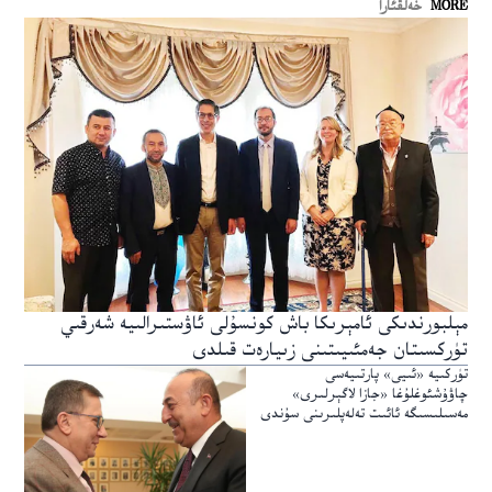
MORE
خەلقئارا
مېلبورندىكى ئامېرىكا باش كونسۇلى ئاۋستىرالىيە شەرقىي
تۈركسىتان جەمئىيىتىنى زىيارەت قىلدى
تۈركىيە «ئىيى» پارتىيەسى
چاۋۇشئوغلۇغا «جازا لاگېرلىرى»
مەسىلىسىگە ئائىت تەلەپلىرىنى سۇندى