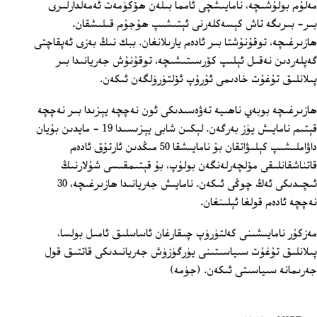
مەلۇم بولۇشىچە، نامايىشچى ئامما بىلەن ھۆكۈمەت ئەمەلدارلىرى
بىر- بىرىگە تاش كېسەكلەرنى ئېتىشىپ ھۇجۇم قىلىشقان.
ھازىرغىچە، توقۇنۇشتا بىر ئادەم يارىلانغان. ببك نىڭ بەزى ئەپقاچتى
گەپلەردىن نەقىل ئېلىپ كۆرسىتىشىچە، توقۇنۇش جەريانىدا بىر
پىلانلىق تۇغۇت خادىمى ئۇرۇپ ئۆلتۈرۈلگەن ئىكەن.
ھازىرغىچە بوبەي ناھىيە تەۋەسىدىكى ئون نەچچە يېزىدا بىر نەچچە
قېتىم نامايىش يۈز بەرگەن. لېكىن شابى يېزىسىدا 19 - مايدىن بۇيان
داۋاملىشىپ كېلىۋاتقان بۇ نامايىشقا 50 مىڭدىن ئارتۇق ئادەم
قاتناشقانلىقى مۆلچەرلەنگەن بولۇپ، بۇ قېتىمقىسى شۇلارنىڭ
ئىچىدىكى ئەڭ چوڭى ئىكەن. نامايىش جەريانىدا ھازىرغىچە، 30
نەچچە ئادەم قولغا ئېلىنغان.
مەزكۇر نامايىشىنى كەلتۈرۈپ چىقارغان ئاساسلىق ئامىل بولسا،
پىلانلىق تۇغۇت سىياسىتىنى يۈرگۈزۈش جەريانىدىكى قاتتىق قول
جەرىمانە سىياسىتى ئىكەن. (جۈمە)