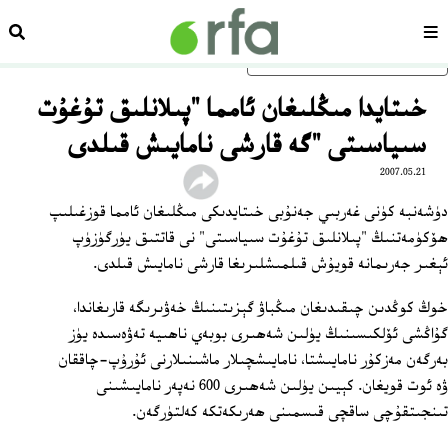
سەھىپە
ئىزد
ئاساسلىق مەزمۇنغا ئاتلاڭ
خىتايدا مىڭلىغان ئامما "پىلانلىق تۇغۇت
سىياسىتى "گە قارشى نامايىش قىلدى
2007.05.21
دۈشەنبە كۈنى غەربىي جەنۇبى خىتايدىكى مىڭلىغان ئامما قوزغىلىپ
ھۆكۈمەتنىڭ "پىلانلىق تۇغۇت سىياسىتى" نى قاتتىق يۈرگۈزۈپ
ئېغىر جەرىمانە قويۇش قىلمىشلىرىغا قارشى نامايىش قىلدى.
خوڭ كوڭدىن چىقىدىغان مىڭباۋ گېزىتىنىڭ خەۋىرىگە قارىغاندا،
گۇاڭشى ئۆلكىسىنىڭ يۈلىن شەھىرى بوبەي ناھىيە تەۋەسىدە يۈز
بەرگەن مەزكۇر نامايىشتا، نامايىشچىلار ماشىنىلارنى ئۇرۇپ-چاققان
ۋە ئوت قويغان. كېيىن يۈلىن شەھىرى 600 نەپەر نامايىشىنى
تىنجىتقۇچى ساقچى قىسمىنى ھەرىكەتكە كەلتۈرگەن.