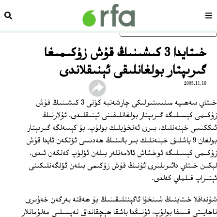
سەھىپە
ئىزد
ئاساسلىق مەزمۇنغا ئاتلاڭ
خىتايدا 3 كىشىنىڭ قۇش زۇكىمىغا
گىرىپتار بولغانلىقى ئېنىقلاندى
2005.11.16
خىتاي سەھىيە مىنىستىرلىكى چارشەنبە كۈنى 3 كىشىنىڭ قۇش
زۇكىمى كېسىلىگە گىرىپتار بولغانلىقىنى ئېنىقلىدى. ئۇلارنىڭ
ئىككىسى خېنەنلىك، بىرى ئەنخۈيلىك بولۇپ، بۇ كېسەلگە گىرىپتار
بولغان 9 ياشلىق خېنەنلىك بىر بالىنىڭ ھەدىسى ئۆتكەن ئايدا قۇش
زۇكىمى كېسىلىگە ئوخشاش ئالامەتلەر بىلەن ئۆلۈپ كەتكەن ئىدى.
لېكىن خىتاي دائىرىلىرى ئۇنىڭ قۇش زۇكىمى بىلەن ئۆلگەنلىكىنى
ئېتىراپ قىلماي كەلدى.
شۇنداقلا خىتاينىڭ شىنخۇا ئاگېنتلىقىنىڭ بۇ ھەقتە بەرگەن خەۋىرى
ناھايىتى قىسقا بولۇپ، ئۇنىڭدا باشقا ھېچقانداق تەپسىلىي مەلۇماتلار