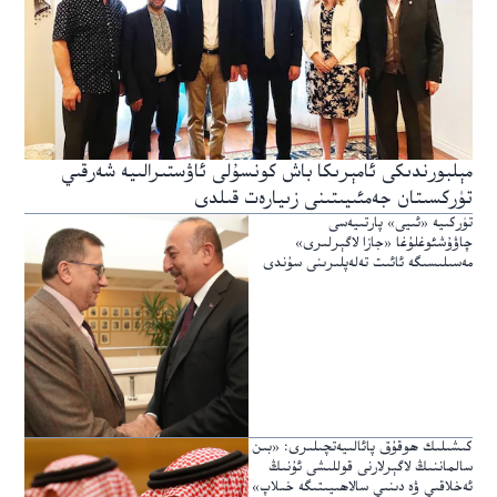
مېلبورندىكى ئامېرىكا باش كونسۇلى ئاۋستىرالىيە شەرقىي
تۈركسىتان جەمئىيىتىنى زىيارەت قىلدى
تۈركىيە «ئىيى» پارتىيەسى
چاۋۇشئوغلۇغا «جازا لاگېرلىرى»
مەسىلىسىگە ئائىت تەلەپلىرىنى سۇندى
كىشىلىك ھوقۇق پائالىيەتچىلىرى: «بىن
سالماننىڭ لاگېرلارنى قوللىشى ئۇنىڭ
ئەخلاقىي ۋە دىنىي سالاھىيىتىگە خىلاپ»