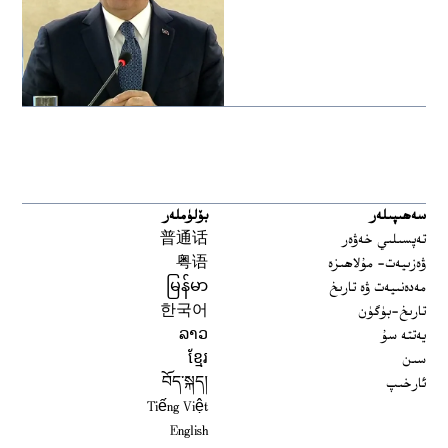
سەھىپىلەر
بۆلۈملەر
تەپسىلىي خەۋەر
普通话
ۋەزىيەت- مۇلاھىزە
粤语
مەدەنىيەت ۋە تارىخ
မြန်မာ
تارىخ-بۈگۈن
한국어
يەتتە سۇ
ລາວ
سىن
ខ្មែរ
ئارخىپ
བོད་སྐད།
Tiếng Việt
English