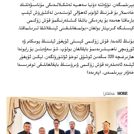
بېرىلمىگەن. نۆۋەتتە دۇنيا سەھىيە تەشكىلاتىدىكى مۇناسىۋەتلىك
خادىملار بۇ قىزنىڭ ئۆلۈم ئەھۋالى ئۈستىدىن تەكشۈرۈش ئېلىپ
بارماقتا ھەمدە بۇ يەردىكى باشقا كىشىلەرنىڭمۇ قۇش زۇكىمى
كېسىلىگە گىرىپتار بولغان-بولمىغانلىقىنى ئېنىقلاشقا تىرىشماقتا.
بۇنىڭ ئالدىدا، قۇش زۇكىمى كېسىلى ئۇيغۇر ئېلىنىڭ پوسكام ۋە
ئۈرۈمچى ناھىيىلىرىدىمۇ بايقالغان بولۇپ، شۇ سەۋەبتىن بۇ رايوندا
ھازىرغىچە 320 مىڭدىن ئوشۇق توخۇ ئۆلتۈرۈلگەن. لېكىن ئۇيغۇر
ئېلىدە ئادەملەردە قۇش زۇكىمى ۋىرۇسنىڭ بايقالغانلىقى توغرىسىدا
خەۋەر بېرىلمىدى. (پەرىدە)
MORE
خەلقئارا