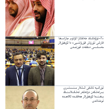
«7-نۆۋەتلىك خەلقئارا ئۆلۈم جازاسىغا
قارشى تۇرۇش قۇرۇلتىيى» دا ئۇيغۇرلار
مەسىلىسى دىققەت قوزغىدى
تۈركىيە تاشقى ئىشلار مىنىستىرى
بىرلەشكەن دۆلەتلەر تەشكىلاتىنىڭ
يىغىنىدا ئۇيغۇرلار ھەققىدە ئالاھىدە
توختالدى