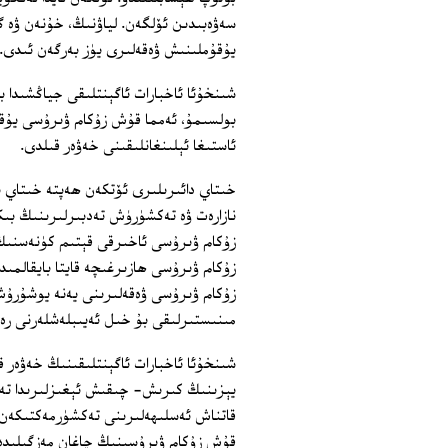
سەۋەبىدىن ئۆلگەن. لياۋنىڭ، خۇنەن ۋە گۇ
يۇقۇملىنىش ۋەقەلىرى يۈز بەرگەن ئىدى.
شىنخۇئا ئاخبارات ئاگېنتلىقى جياڭشىدا ب
ئاستىغا ئېلىنغانلىقىنى خەۋەر قىلدى.
خىتاي دائىرىلىرى ئۆتكەن ھەپتە خىتاي ب
نازارەت ۋە تەكشۈرۈش تەدبىرلىرىنىڭ بىكا
زۇكام ۋىرۇسى ئاخىرقى قېتىم كۈنەسنىڭ بە
زۇكام ۋىرۇسى ھازىرغىچە قايتا بايقالمى
زۇكام ۋىرۇسى ۋەقەلىرىنى يەنە يوشۇرۇش
مىنىستىرلىقى بۇ خىل ئەيىبلەشلەرنى رە
شىنخۇئا ئاخبارات ئاگېنتلىقىنىڭ خەۋەر ق
يېزىنىڭ كىرىش‏- چىقىش ئېغىزلىرىدا تەك
قاتناش ئەسلىھەلىرىنى تەكشۈرمەكتىكەن.
قۇش زۇكام ۋىرۇسىنىڭ چاغان مەزگىلىدە قا