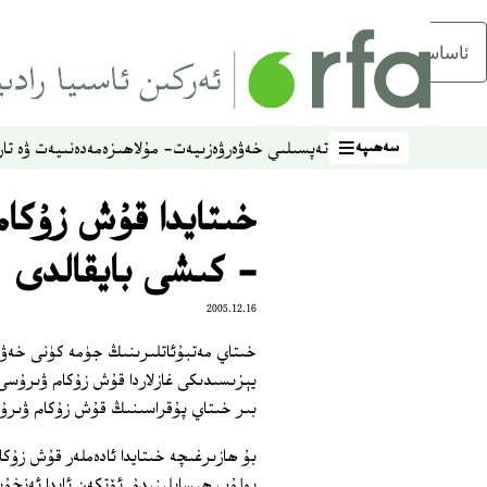
ئاساسلىق مەزمۇنغا ئاتلاڭ
سەھىپە
تەپسىلىي خەۋەر
ۋەزىيەت- مۇلاھىزە
مەدەنىيەت ۋە تار
سەھىپە
- كىشى بايقالدى
2005.12.16
خىتاي مەتبۇئاتلىرىنىڭ جۈمە كۈنى خەۋە
بىر خىتاي پۇقراسىنىڭ قۇش زۇكام ۋىرۇسى
بولۇپ ھېسابلىنىدۇ. ئۆتكەن ئايدا ئەنخۇ