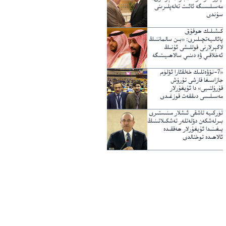
مەسىلىسىگە ئائىت تەلەپلىرىنى
سۇندى
كىشىلىك ھوقۇق
پائالىيەتچىلىرى: «بىن سالماننىڭ
لاگېرلارنى قوللىشى ئۇنىڭ
ئەخلاقىي ۋە دىنىي سالاھىيىتىگە
خىلاپ»
«7-نۆۋەتلىك خەلقئارا ئۆلۈم
جازاسىغا قارشى تۇرۇش
قۇرۇلتىيى» دا ئۇيغۇرلار
مەسىلىسى دىققەت قوزغىدى
تۈركىيە تاشقى ئىشلار مىنىستىرى
بىرلەشكەن دۆلەتلەر تەشكىلاتىنىڭ
يىغىنىدا ئۇيغۇرلار ھەققىدە
ئالاھىدە توختالدى