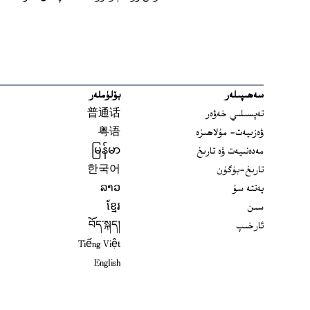
سەھىپىلەر
بۆلۈملەر
تەپسىلىي خەۋەر
普通话
ۋەزىيەت- مۇلاھىزە
粤语
مەدەنىيەت ۋە تارىخ
မြန်မာ
تارىخ-بۈگۈن
한국어
يەتتە سۇ
ລາວ
سىن
ខ្មែរ
ئارخىپ
བོད་སྐད།
Tiếng Việt
English