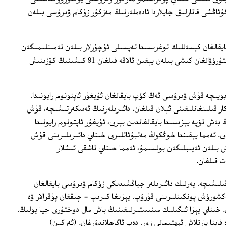
ئاڭشى قاتارلىق جايلاردا ئادەملەرنىڭ مەزكۇر زۇكام ۋىرۇسى بىلەن
ايقالغان كېسەللىك توغرىسىدا تەپسىلى ئۇچۇرلار بىلەن تەمىنلىمىگەن
بولسىمۇ، ئەمما قۇش زۇكام ۋىرۇسى يۇقتۇرۇۋالغان كىشى بىلەن يېقىن ئالاقە قىلغان 91 كىشىنىڭ كۆزىتىش
ويىچە قۇش ۋىرۇسى ئەڭ كۆپ بايقالغان ئۇيغۇر ئاپتونوم رايونىدا،
ر قىلىنغانلىقىنى ئېلان قىلغان. دائىرىلەرنىڭ ئەسكەرتىشىچە، قۇش
ش تۆپە يېزىسىدا بايقالغاندىن بېرى، ئۇيغۇر ئاپتونوم رايونىدا
دى. ئەمما يېقىندا خوڭكوڭ مەتبۇئاتلىرى خىتاي دائىرىلىرىنى قۇش
 بىلەن ئەيىبلىگەن بولسىمۇ، ئەمما خىتاي تاشقى ئىشلار
ت قىلغان.
ىلىشىچە، يەرلىك دائىرىلەر جياڭشىدىكى زۇكام ۋىرۇسى بايقالغان
شۈرۈش پونكىتلىرىنى قۇرۇپ، يېزىغا كىرىپ - چىققان پۇقرالار ۋە
 خىتاي يېزا ئىگىلىك مىنىستىرلىقىنىڭ باش مال دوختۇرى جيا يولىڭ،
يتا پارتلاش ئېھتىمالى زور، دەپ ئاگاھلاندۇرغان. (ئەركىن)