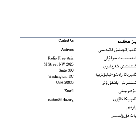
Contact Us
ىز ھەققىدە
Ope
اخباراتچىلىق قائىدىسى
Address
Open
ەخسىيەت ھوقۇقى
Radio Free Asia
2025 M Street NW
Op
ىشلىتىش شەرتلىرى
Suite 300
Opens
امېرىكا رادىئو-تېلېۋىزىيە
Washington, DC
ىشلىرىنى باشقۇرۇش
20036 USA
Opens in new window
ۇدىرىيىتى
Email
Opens in new window
امېرىكا ئاۋازى
contact@rfa.org
اردەم
ەت قۇرۇلمىسى