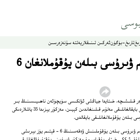
ىخ
تارىخ-بۈگۈن
ئەركىن تىنىقلار
يەتتە سۇ
نەزەر
سىن
خىتايدا قۇش زۇكام ۋىرۇسى بىلەن يۇقۇملانغان 6
ر قىلىشىچە، خىتايدا جياڭشى ئۆلكىسى سۈيچۈئەن ناھىيىسىنىڭ بىر
يېزىسىدىكى غازلاردا قۇش زۇكام ۋىرۇسى بايقالغانلىقى مەلۇم قىلىنغاندىن كېيىن، مەزكۇر يېزىدا 35 ياشلاردىكى
 بىلەن يۇقۇملانغانلىقى بايقالدى.
بۇ ھازىرغىچە خىتايدا ئادەملەر قۇش زۇكام ۋىرۇسى بىلەن يۇقۇملىنىش ۋەقەسىنىڭ 6 - قېتىم يۈز بېرىشى
يلۇق ئىككى خىتاي پۇقراسىمۇ مەزكۇر ۋىرۇسنى يۇقتۇرۇۋالغانلىقى