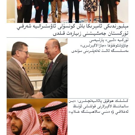
مېلبورندىكى ئامېرىكا باش كونسۇلى ئاۋستىرالىيە شەرقىي
تۈركسىتان جەمئىيىتىنى زىيارەت قىلدى
تۈركىيە «ئىيى» پارتىيەسى
چاۋۇشئوغلۇغا «جازا لاگېرلىرى»
مەسىلىسىگە ئائىت تەلەپلىرىنى سۇندى
كىشىلىك ھوقۇق پائالىيەتچىلىرى: «بىن
سالماننىڭ لاگېرلارنى قوللىشى ئۇنىڭ
ئەخلاقىي ۋە دىنىي سالاھىيىتىگە خىلاپ»