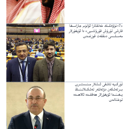
«7-نۆۋەتلىك خەلقئارا ئۆلۈم جازاسىغا
قارشى تۇرۇش قۇرۇلتىيى» دا ئۇيغۇرلار
مەسىلىسى دىققەت قوزغىدى
تۈركىيە تاشقى ئىشلار مىنىستىرى
بىرلەشكەن دۆلەتلەر تەشكىلاتىنىڭ
يىغىنىدا ئۇيغۇرلار ھەققىدە ئالاھىدە
توختالدى