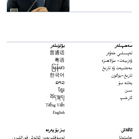
سەھىپىلەر
بۆلۈملەر
تەپسىلىي خەۋەر
普通话
ۋەزىيەت- مۇلاھىزە
粤语
مەدەنىيەت ۋە تارىخ
မြန်မာ
تارىخ-بۈگۈن
한국어
يەتتە سۇ
ລາວ
سىن
ខ្មែរ
ئارخىپ
བོད་སྐད།
Tiếng Việt
English
ئاڭلاش
بىز بۇ يەردە
 window
چاستوتا
توسۇقلىرىدىن ئۆتۈش قوراللىرى