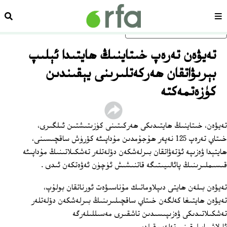
سەھىپە
ئىزد
ئاساسلىق مەزمۇنغا ئاتلاڭ
تەيۋەن تەرەپ خىتاينىڭ ھايتىدا ئېلىپ
بېرىۋاتقان ھەركەتلىرىنى يېقىندىن
كۈزەتمەكتە
تەيۋەن، خىتاينىڭ ھايتىدىكى ھەركىتىنى كۈزىتىشتىن ئىلگىرى،
خىتاي تەرەپ 125 نەپەر ھۇجۇمدىن مۇداپىئە كۆرۈش ساقچىسىنى،
ھايتېدا ۋەزىپە ئۆتەۋاتقان بىرلەشكەن دۆلەتلەر تەشكىلاتىنىڭ مۇداپىئە
قىسىملىرىنىڭ پائالىيىتىگە قاتنىشىش ئۈچۈن ئەۋەتكەن ئىدى .
تەيۋەن بىلەن ھايتى دىپلاوماتىك مۇناسىۋەت ئورناتقان بولۇپ،
تەيۋەن ھايتىغا كەلگەن خىتاي ساقچىلىرىنىڭ بىرلەشكەن دۆلەتلەر
تەشكىلاتىدىكى ۋەزىپىسىدىن تاشقىرى مەسىللىلەرگە