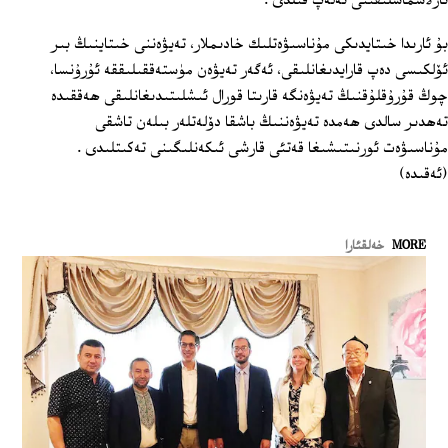
ئارلاشماسلىقىنى تەلەپ قىلدى .
بۇ ئارىدا خىتايدىكى مۇناسىۋەتلىك خادىملار، تەيۋەننى خىتاينىڭ بىر
ئۆلكىسى دەپ قارايدىغانلىقى، ئەگەر تەيۋەن مۈستەققىلىققە ئۇرۇنسا،
چوڭ قۇرۇقلۇقنىڭ تەيۋەنگە قارىتا قورال ئىشلىتىدىغانلىقى ھەققىدە
تەھدىر سالدى ھەمدە تەيۋەننىڭ باشقا دۆلەتلەر بىلەن تاشقى
مۇناسىۋەت ئورنىتىشىغا قەتئى قارشى ئىكەنلىگىنى تەكىتلىدى .
(ئەقىدە)
MORE
خەلقئارا