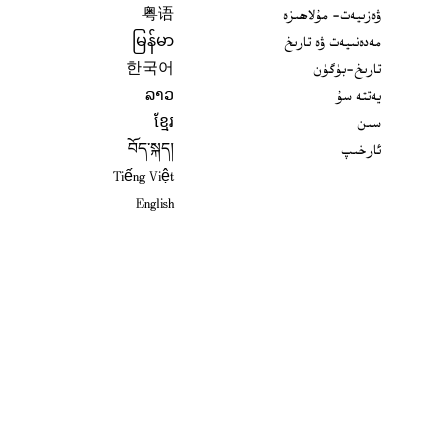
ۋەزىيەت- مۇلاھىزە
粤语
مەدەنىيەت ۋە تارىخ
မြန်မာ
تارىخ-بۈگۈن
한국어
يەتتە سۇ
ລາວ
سىن
ខ្មែរ
ئارخىپ
བོད་སྐད།
Tiếng Việt
English