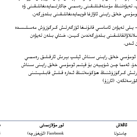
 تەيۋەننىڭ مۇستەقىللىقىنى رەسمىي جاكارلىمايدىغانلىقىنى ۋە
ۇمىي خەلق رايىنى ئاۋازغا قويمايدىغانلىقىنى بىلدۈرگەن.
يۋەن پرېزىدېنتى چىن شۈيبيەن 2006 - يىلى تەيۋەن ئاساسىي قانۇنىغا ئۆزگەرتىش كىرگۈزۈش مەسىلىسىدە
لانلاۋاتقانلىقىنى بىلدۈرگەندىن كىيىن، خىتاي بىلەن تەيۋەن
 ئىدى.
ئومۇمىي خەلق رايىنى سىناش ئېلىپ بېرىش ئارقىلىق رەسمىي
دۇ. ئەمما چىن شۈيبيەن بۇ قېتىم ئومۇمىي خەلق رايىنى سىناش
ەرتىش كىرگۈزۈشنىڭ ھۆكۈمەتنىڭ ئىدارە قىلىش قابىلىيىتىنى
رسەتكەن. (ئارزۇ)
ئاڭلاش
تور مۇلازىمىتى
ب
ns in new window
چاستوتا
Faceboook (ئۇيغۇرچە)
ئ