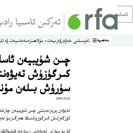
ئاساسلىق مەزمۇنغا ئاتلاڭ
سەھىپە
تەپسىلىي خەۋەر
ۋەزىيەت- مۇلاھىزە
مەدەنىيەت ۋە تار
سەھىپە
چىن شۈيبيەن ئاسا
كىرگۈزۈش تەيۋەنن
سۈرۈش بىلەن مۇنا
2004.12.01
تەيۋەن پرېزىدېنتى چىن شۈيبيەن چارشەنب
ئۆزگەرتىش كىرگۈزۈشنىڭ ھەرگىزمۇ تەيۋ
ئۇ بۇ سۆزنى تەيۋەننى زىيارەت قىلىۋاتقان