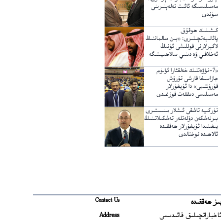
مەسىلىسىگە ئائىت تەلەپلىرىنى
سۇندى
كىشىلىك ھوقۇق
پائالىيەتچىلىرى: «بىن سالماننىڭ
لاگېرلارنى قوللىشى ئۇنىڭ
ئەخلاقىي ۋە دىنىي سالاھىيىتىگە
خىلاپ»
«7-نۆۋەتلىك خەلقئارا ئۆلۈم
جازاسىغا قارشى تۇرۇش
قۇرۇلتىيى» دا ئۇيغۇرلار
مەسىلىسى دىققەت قوزغىدى
تۈركىيە تاشقى ئىشلار مىنىستىرى
بىرلەشكەن دۆلەتلەر تەشكىلاتىنىڭ
يىغىنىدا ئۇيغۇرلار ھەققىدە
ئالاھىدە توختالدى
Contact Us
ىز ھەققىدە
Ope
اخباراتچىلىق قائىدىسى
Address