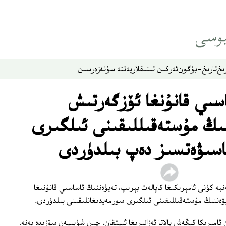
ىخ
تارىخ-بۈگۈن
ئەركىن تىنىقلار
يەتتە سۇ
نەزەر
سىن
سىي قانۇنغا ئۆزگەرتىش
ىڭ مۇستەقىللىقىنى ئىلگىرى
سىۋەتسىز دەپ بىلدۈردى
ە كۈنى ئامېرىكىغا كاپالەت بېرىپ، تەيۋەننىڭ ئاساسىي قانۇنىغا
ەننىڭ مۇستەقىللىقىنى ئىلگىرى سۈرمەيدىغانلىقىنى بىلدۈردى.
 ئامېرىكا كېڭەش پالاتا ئەزالىرىغا ئېيتقان. چىن شۈيبيەن سۆزىدە يەنە،