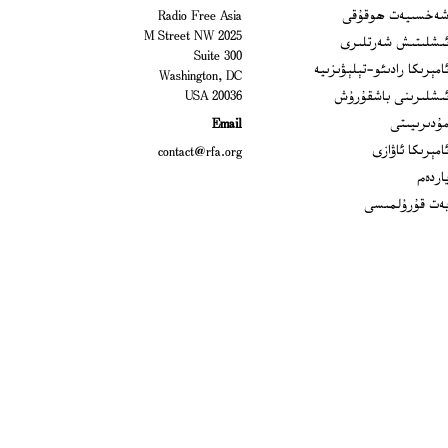
Open
ەخسىيەت ھوقۇقى
Radio Free Asia
2025 M Street NW
Op
ىشلىتىش شەرتلىرى
Suite 300
Opens
امېرىكا رادىئو-تېلېۋىزىيە
Washington, DC
ىشلىرىنى باشقۇرۇش
20036 USA
Opens in new window
ۇدىرىيىتى
Email
Opens in new window
امېرىكا ئاۋازى
contact@rfa.org
اردەم
ەت قۇرۇلمىسى