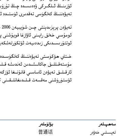
ئۆزىنىڭ ئىلگىركى ۋەدىسىدە چىڭ تۇرۇپ،
تەيۋەننىڭ كەلگۈسى تەقدىرى ئۈستىدە ئوم
تە
ئومۇمىي خەلق رايىنى ئاۋازغا قويۇشنى پى
ئوتتۇرىسىدىكى زىددىيەت ئۆتكۈرلەشكەن
خىتاي ھۆكۈمىتى تەيۋەننىڭ كەلگۈسىدە 
مۇستەقىللىق جاكالىشىدىن ئەندىشە قىلى
ئارقىلىق تەيۋەن ئاساسىي قانۇنىغا ئۆزگ
ئۆستۈرۈشنى مەقسەت قىلىدىغانلىقىنى كۆ
سەھىپىلەر
بۆلۈملەر
تەپسىلىي خەۋەر
普通话