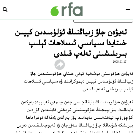
سەھىپە
ئىزد
ئاساسلىق مەزمۇنغا ئاتلاڭ
تەيۋەن جاۋ زىياڭنىڭ ئۆلۈمىدىن كېيىن
خىتايدا سىياسىي ئىسلاھات ئېلىپ
بىرىلىشىنى تەلەپ قىلدى
2005.01.17
تەيۋەن ھۆكۈمىتى دۈشەنبە كۈنى خىتاي ھۆكۈمىتىدىن جاۋ
زىياڭنىڭ ئۆلۈمىدىن كېيىن دېموكراتىك ۋە سىياسىي ئىسلاھات
ئېلىپ بېرىشنى تەلەپ قىلدى.
تەيۋەن ھۆكۈمىتىنىڭ باياناتچىسى چەن چىمەي تەيبېيدە بەرگەن
باياناتىدا، بىز بېيجىڭ ھۆكۈمىتىنى تارىخنى قايتىدىن كۆزدىن
كۆچۈرۈپ، تيەنئەنمىن مەيدانىدا يۈز بەرگەن ۋەقەگە توغرا باھا
بېرىشكە شۇنداقلا جاۋ زىياڭنىڭ سەۋرچان ۋە ئەپۇچانلىقىدىن دەرس