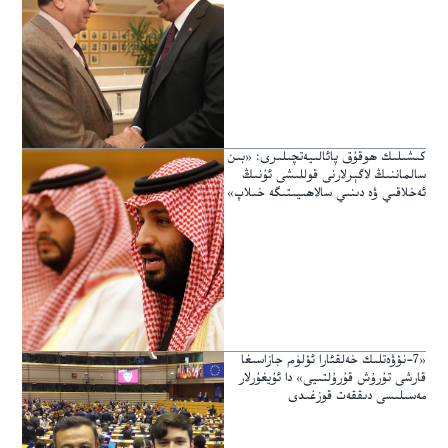
كىشىلىك ھوقۇق پائالىيەتچىلىرى: «بىن
سالماننىڭ لاگېرلارنى قوللىشى ئۇنىڭ
ئەخلاقىي ۋە دىنىي سالاھىيىتىگە خىلاپ»
«7-نۆۋەتلىك خەلقئارا ئۆلۈم جازاسىغا
قارشى تۇرۇش قۇرۇلتىيى» دا ئۇيغۇرلار
مەسىلىسى دىققەت قوزغىدى