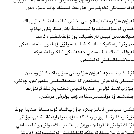
ئېلىپ خەلقنىڭ خىتايدا ئوچۇق ۋە دېموكراتىك بىر جەمىيەت قۇرۇش
توغرىسىدىكى تەلەپلىرىنى ھۆرمەت قىلىشقا چاقىرىمىز، دىدى.
تەيۋەن ھۆكۈمەت باياناتچىسى، خىتاي ئىقتىسادىنىڭ جاۋ زىياڭ
خىتاي كوممۇنىستىك پارتىيىسىنىڭ باش سىكرېتارى بولۇپ
سايلانغاندىن كېيىن تەرەققىياتقا يۈز تۇتقانلىقىنى، ئەمما
دېموكراتىيە، ئەركىنلىك، كىشىلىك ھوقۇق ۋە قانۇن ساھەسىدىكى
تەرەققىياتنىڭ، ئىقتىسادىي جەھەتتىكى ئىلگىرىلەشلەرگە
ماسلاشمىغانلىقىنى تەكىتلىدى.
ئۇ نىڭ يېتىشىچە، تەيۋەن ھۆكۈمىتى جاۋ زىياڭنىڭ ئۆلۈمىدىن
كېيىنكى ۋەقەلەرنى يېقىندىن كۆزىتىدىغانلىقىنى بىلدۈرگەن. چۈنكى،
جاۋ زىياڭنىڭ ئۆلۈمى خىتايدا ئىچكى ئىختىلاپلارنىڭ ئوتتۇرىغا
چىقىشىغا ۋە مۇقىمسىزلىققا سەۋەپ بولۇشى مۇمكىن.
لېكىن، سىياسىي ئانالىزچىلار، جاۋ زىياڭنىڭ ئۆلۈمىنىڭ خىتايدا چوڭ
ئۆزگىرىشلەرنىڭ يۈز بېرىشىگە سەۋەپ بولمايدىغانلىقىنى، چۈنكى
ئۇنىڭ ئوتتۇرىغا قويغان نۇرغۇن پىلانلىرىنىڭ، بولۇپمۇ ئىقتىسادىي
ئىسلاھات پىلانىنىڭ ئەمەلگە ئاشقانلىقىنى تەكىتلىمەكتە. (قانات)