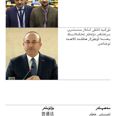
تۈركىيە تاشقى ئىشلار مىنىستىرى
بىرلەشكەن دۆلەتلەر تەشكىلاتىنىڭ
يىغىنىدا ئۇيغۇرلار ھەققىدە ئالاھىدە
توختالدى
سەھىپىلەر
بۆلۈملەر
تەپسىلىي خەۋەر
普通话