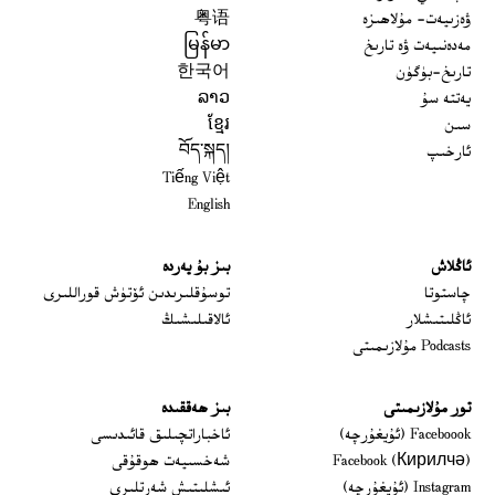
ۋەزىيەت- مۇلاھىزە
粤语
مەدەنىيەت ۋە تارىخ
မြန်မာ
تارىخ-بۈگۈن
한국어
يەتتە سۇ
ລາວ
سىن
ខ្មែរ
ئارخىپ
བོད་སྐད།
Tiếng Việt
English
ئاڭلاش
بىز بۇ يەردە
 window
چاستوتا
توسۇقلىرىدىن ئۆتۈش قوراللىرى
ئاڭلىتىشلار
ئالاقىلىشىڭ
Podcasts مۇلازىمىتى
تور مۇلازىمىتى
بىز ھەققىدە
Opens in new window
Faceboook (ئۇيغۇرچە)
ئاخباراتچىلىق قائىدىسى
Opens in new window
Facebook (Кирилчә)
شەخسىيەت ھوقۇقى
Opens in new window
Instagram (ئۇيغۇرچە)
ئىشلىتىش شەرتلىرى