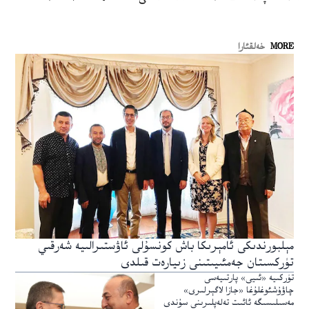
MORE
خەلقئارا
مېلبورندىكى ئامېرىكا باش كونسۇلى ئاۋستىرالىيە شەرقىي
تۈركسىتان جەمئىيىتىنى زىيارەت قىلدى
تۈركىيە «ئىيى» پارتىيەسى
چاۋۇشئوغلۇغا «جازا لاگېرلىرى»
مەسىلىسىگە ئائىت تەلەپلىرىنى سۇندى