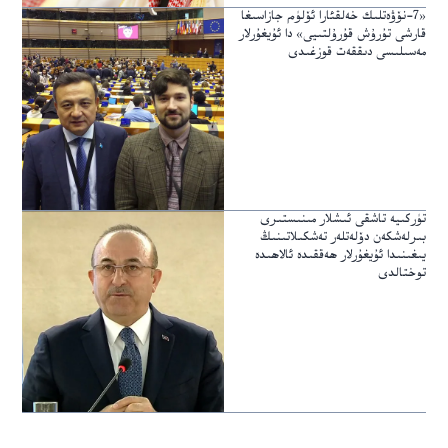
«7-نۆۋەتلىك خەلقئارا ئۆلۈم جازاسىغا
قارشى تۇرۇش قۇرۇلتىيى» دا ئۇيغۇرلار
مەسىلىسى دىققەت قوزغىدى
تۈركىيە تاشقى ئىشلار مىنىستىرى
بىرلەشكەن دۆلەتلەر تەشكىلاتىنىڭ
يىغىنىدا ئۇيغۇرلار ھەققىدە ئالاھىدە
توختالدى