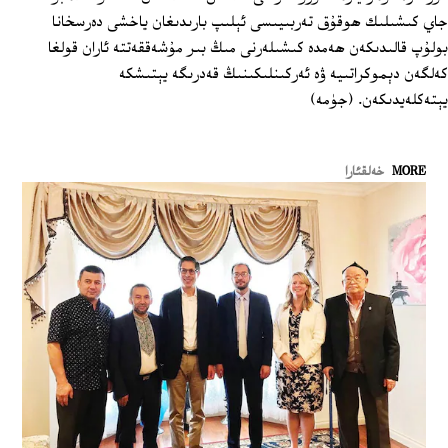
جاي كىشىلىك ھوقۇق تەربىيىسى ئېلىپ بارىدىغان ياخشى دەرسخانا
بولۇپ قالىدىكەن ھەمدە كىشىلەرنى مىڭ بىر مۇشەققەتتە ئاران قولغا
كەلگەن دېموكراتىيە ۋە ئەركىنلىكىنىڭ قەدرىگە يېتىشكە
يېتەكلەيدىكەن. (جۈمە)
MORE
خەلقئارا