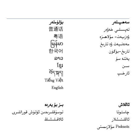
سەھىپىلەر
بۆلۈملەر
تەپسىلىي خەۋەر
普通话
ۋەزىيەت- مۇلاھىزە
粤语
مەدەنىيەت ۋە تارىخ
မြန်မာ
تارىخ-بۈگۈن
한국어
يەتتە سۇ
ລາວ
سىن
ខ្មែរ
ئارخىپ
བོད་སྐད།
Tiếng Việt
English
ئاڭلاش
بىز بۇ يەردە
 window
چاستوتا
توسۇقلىرىدىن ئۆتۈش قوراللىرى
ئاڭلىتىشلار
ئالاقىلىشىڭ
Podcasts مۇلازىمىتى