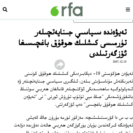
سەھىپە
ئىزد
ئاساسلىق مەزمۇنغا ئاتلاڭ
تەيۋەندە سىياسىي جىنايەتچىلەر
تۈرمىسى كىشلىك ھوقۇق باغچىسىغا
ئۆزگەرتىلدى
2007.12.10
تەيۋەن ھۆكۈمىتى 10- دېكابىردىكى كىشىلىك ھوقۇق كۈنىنى
تەبرىكلەش مۇناسىۋىتى بىلەن، ئىلگىرى سىياسىي جىنايەتچىلەر ۋە
ئىدېئولوگىيە ساھەسىدىكى ئۆكتىچىلەر قامالغان ھەربىي سوتنىڭ
باشقۇرۇشىدىكى "جىڭ مېي تۇتۇپ تۇرۇش ئورنى " نى "تەيۋەن
كىشىلىك ھوقۇق باغچىسى" دەپ ئۆزگەرتتى.
ب ب س دا كۆرسىتىلىشىچە، مەزكۇر تۈرمە بۇرۇن جاڭ كەيشى
تەيۋەنگە كىرگەندىن بۇيان يۈرگۈزگەن ھەربىي ھالەت دەۋرىدە دۆلەت