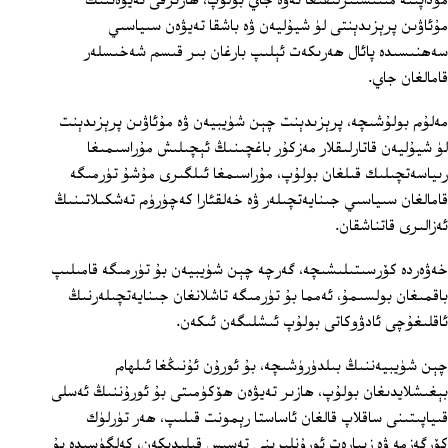
مۇداپىئە مىنىسىترلىقىغا تەۋە جاي بولۇپ، ھازىرقى تەيۋەننىڭ
مۇئاۋىن پرېزىدېنتى لۈ شيۇليەن ۋە باشقا تەيۋەن سىياسىي
سەھنىسىدە پائال ھەرىكەت ئېلىپ بارغان بىر قىسم شەخىسلەر
قامالغان جاي.
مەلۇم بولۇشىچە، پرېزىدېنت چېن شۈيبيەن ۋە مۇئاۋىن پرېزىدېنت
لۈ شيۇليەن قاتارلىقلار مەزكۇر باغچىنىڭ ئېچىلىش مۇراسىمىغا
رىياسەتچىلىك قىلغان بولۇپ، مۇراسىمغا ئىلگىرى مۇشۇ تۈرمىگە
قامالغان سىياسىي جىنايەتچىلەر ۋە خەلقئارا كەچۈرۈم تەشكىلاتىنىڭ
ئەزالىرى قاتناشقان.
خەۋەردە كۆرسىتىلىشىچە، گەرچە چېن شۈيبيەن بۇ تۈرمىگە قامىلىپ
باقمىغان بولسىمۇ، ئەمما بۇ تۈرمىگە تاشلانغان جىنايەتچىلەرنىڭ
ئاقلىغۇچى ئادۋوكاتى بولۇپ ئىشلىگەن ئىكەن.
چېن شۈيبيەننىڭ بىلدۈرۈشىچە، بۇ ئورۇن ئۇنىڭغا ئىلھام
بېغىشلايدىغان بولۇپ، ھازىر تەيۋەن ھۆكۈمىتى بۇ ئورۇننىڭ ئەسلى
قىياپىتىنى ساقلاپ قالغان ئاساستا رېمونت قىلىپ، ھەر تۈرلۈك
كۆرگەزمە ۋە زىيارەت ئورۇنلىرىنى تەسىس قىلىدىكەن، كەلگۈسىدە بۇ