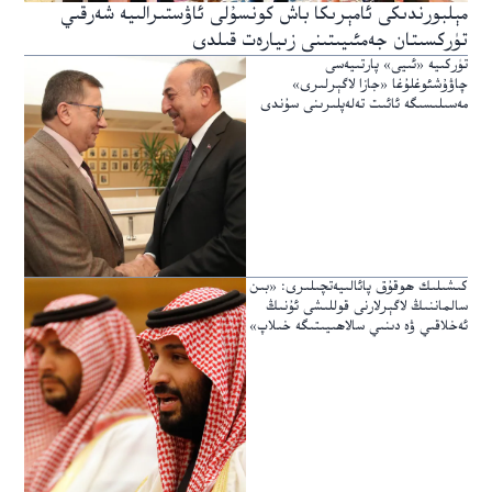
مېلبورندىكى ئامېرىكا باش كونسۇلى ئاۋستىرالىيە شەرقىي
تۈركسىتان جەمئىيىتىنى زىيارەت قىلدى
تۈركىيە «ئىيى» پارتىيەسى
چاۋۇشئوغلۇغا «جازا لاگېرلىرى»
مەسىلىسىگە ئائىت تەلەپلىرىنى سۇندى
كىشىلىك ھوقۇق پائالىيەتچىلىرى: «بىن
سالماننىڭ لاگېرلارنى قوللىشى ئۇنىڭ
ئەخلاقىي ۋە دىنىي سالاھىيىتىگە خىلاپ»