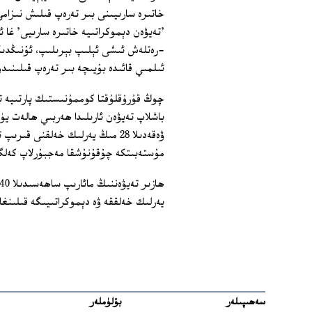
خاتىرە سارىيىنى بىر تەرەپ قىلىش نىزامى
'تەيۋەن دېموكراتىيە خاتىرە سارىيى' غا ئ
-رەتلەش ئىشى ئېلىپ بېرىلىپ، ئۇنىڭدىكى
ئىلمىي قائىدە بۇيىچە بىر تەرەپ قىلىنىدۇ
باشلاپ تەيۋەن ئارىلىدا ھەربىي ھالەت ي
ۋەقەدىلا 28 مىڭ يەرلىك خەلقنى 
مۇستەبىتكە چۇقۇنۇشقا مەجبۇرلاپ كەلگ
يەرلىك خەلققە ۋە دېموكراتىيىگە قىلىنغا
سەھىپىلەر
بۆلۈملەر