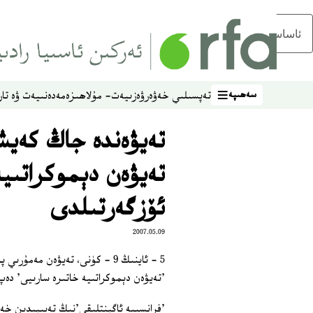
ئاساسلىق مەزمۇنغا ئاتلاڭ
سەھىپە
تەپسىلىي خەۋەر
ۋەزىيەت- مۇلاھىزە
مەدەنىيەت ۋە تار
سەھىپە
تەيۋەندە جاڭ كەيش
تەيۋەن دېموكراتىيە
ئۆزگەرتىلدى
2007.05.09
5 ‏- ئاينىڭ 9 ‏- كۈنى، تەيۋەن 
'تەيۋەن دېموكراتىيە خاتىرە سارىيى' دەپ
'فرانسىيە ئاگېنتلىقى'نىڭ تەيبېيدىن خەۋ