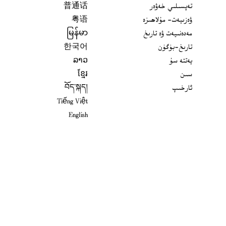
تەپسىلىي خەۋەر
普通话
ۋەزىيەت- مۇلاھىزە
粤语
مەدەنىيەت ۋە تارىخ
မြန်မာ
تارىخ-بۈگۈن
한국어
يەتتە سۇ
ລາວ
سىن
ខ្មែរ
ئارخىپ
བོད་སྐད།
Tiếng Việt
English