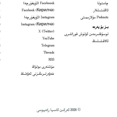
ns in new window
چاستوتا
Faceboook (ئۇيغۇرچە)
ئ
s in new window
ئاڭلىتىشلار
Facebook (Кирилчә)
ش
ens in new window
Podcasts مۇلازىمىتى
Instagram (ئۇيغۇرچە)
ئ
 in new window
Instagram (Кирилчә)
ئ
بىز بۇ يەردە
Opens in new window
X (Twitter)
ئ
Opens in new window
توسۇقلىرىدىن ئۆتۈش قوراللىرى
Opens in new window
YouTube
م
ئالاقىلىشىڭ
Opens in new window
Telegram
ئ
Opens in new window
Threads
ي
RSS
ب
مۇشتەرى بولۇڭ
خەۋەرلىرىڭىزنى ئەۋەتىڭ
© 2026 ئەركىن ئاسىيا رادىيوسى