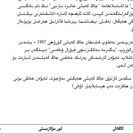
' غا ئاساسلانغاندا، 'جاڭ كەيشى خاتىرە سارىيى' نىڭ نام بەلگىسى
ۆزگەرتىلگەندىن كېيىن، ئالتە ئايغىچە ئاسارە-ئەتىقىلەرنى بېكىتىش
 ھەيكەل، نەقىش، بېغىشلىما، يېزىلما قاتارلىق ھەرخىل بۇيۇملار
.
چوڭ قۇرۇقلۇقتا كوممۇنىستىك پارتىيە تەرىپىدىن مەغلۇپ قىلىنغان جاڭ كەيشى گۇرۇھى 1947 ‏- يىلىدىن
ۈرگۈزۈپ، 'يىگىرمە سەككىزىنچى فېۋرال ۋەقەسى' دېيىلگەن بىر
قىرىپ تاشلاپ، تەيۋەن ئارىلىدىكى يەرلىك خەلقنى جاڭ كەيشىدىن ئىبارەت بۇ
ەن ئىدى.
ھازىر تەيۋەننىڭ مائارىپ ساھەسىدىلا 40 مىڭدىن ئارتۇق جاڭ كەيشى ھەيكىلى مەۋجۇت. تەيۋەن خەلقى بۇنى
ن ھاقارەت دەپ ھېسابلايدۇ. (ۋەلى)
ئاڭلاش
تور مۇلازىمىتى
ب