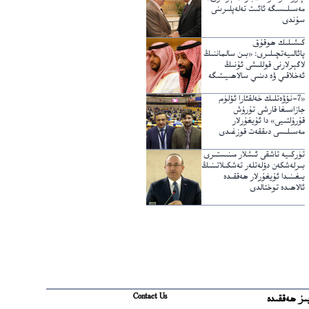
مەسىلىسىگە ئائىت تەلەپلىرىنى
سۇندى
كىشىلىك ھوقۇق
پائالىيەتچىلىرى: «بىن سالماننىڭ
لاگېرلارنى قوللىشى ئۇنىڭ
ئەخلاقىي ۋە دىنىي سالاھىيىتىگە
خىلاپ»
«7-نۆۋەتلىك خەلقئارا ئۆلۈم
جازاسىغا قارشى تۇرۇش
قۇرۇلتىيى» دا ئۇيغۇرلار
مەسىلىسى دىققەت قوزغىدى
تۈركىيە تاشقى ئىشلار مىنىستىرى
بىرلەشكەن دۆلەتلەر تەشكىلاتىنىڭ
يىغىنىدا ئۇيغۇرلار ھەققىدە
ئالاھىدە توختالدى
Contact Us
ىز ھەققىدە