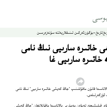
ىخ
تارىخ-بۈگۈن
ئەركىن تىنىقلار
يەتتە سۇ
نەزەر
سىن
ى خاتىرە سارىيى نىڭ نامى
 خاتىرە سارىيى غا
مەمۇرىي پالاتاسىدا قانۇن ماقۇللىنىپ 'جاڭ كەيشى خاتىرە سارىيى' نىڭ نامى
 ئۆزگەرتىلدى.
ەر قىلىشىچە، تەيۋەن مەمۇرىي پالاتاسىدا ماقۇللانغان 'جاڭ كەيشى