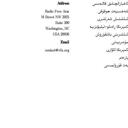
Ope
اخباراتچىلىق قائىدىسى
Address
Open
ەخسىيەت ھوقۇقى
Radio Free Asia
2025 M Street NW
Op
ىشلىتىش شەرتلىرى
Suite 300
Opens
امېرىكا رادىئو-تېلېۋىزىيە
Washington, DC
ىشلىرىنى باشقۇرۇش
20036 USA
Opens in new window
ۇدىرىيىتى
Email
Opens in new window
امېرىكا ئاۋازى
contact@rfa.org
اردەم
ەت قۇرۇلمىسى