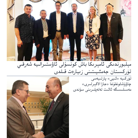
مېلبورندىكى ئامېرىكا باش كونسۇلى ئاۋستىرالىيە شەرقىي
تۈركسىتان جەمئىيىتىنى زىيارەت قىلدى
تۈركىيە «ئىيى» پارتىيەسى
چاۋۇشئوغلۇغا «جازا لاگېرلىرى»
مەسىلىسىگە ئائىت تەلەپلىرىنى سۇندى