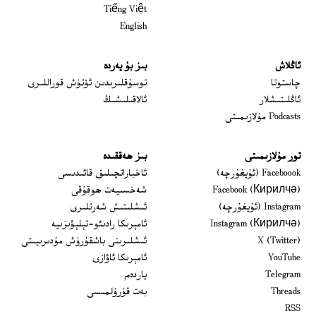
Tiếng Việt
English
ئاڭلاش
بىز بۇ يەردە
 window
چاستوتا
توسۇقلىرىدىن ئۆتۈش قوراللىرى
ئاڭلىتىشلار
ئالاقىلىشىڭ
Podcasts مۇلازىمىتى
تور مۇلازىمىتى
بىز ھەققىدە
Opens in new window
Faceboook (ئۇيغۇرچە)
ئاخباراتچىلىق قائىدىسى
Opens in new window
Facebook (Кирилчә)
شەخسىيەت ھوقۇقى
Opens in new window
Instagram (ئۇيغۇرچە)
ئىشلىتىش شەرتلىرى
Opens in new window
Instagram (Кирилчә)
ئامېرىكا رادىئو-تېلېۋىزىيە
window
Opens in new window
X (Twitter)
ئىشلىرىنى باشقۇرۇش مۇدىرىيىتى
Opens in new window
Opens in new window
YouTube
ئامېرىكا ئاۋازى
Opens in new window
Telegram
ياردەم
Opens in new window
Threads
بەت قۇرۇلمىسى
RSS