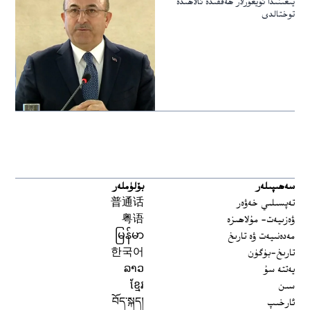
يىغىنىدا ئۇيغۇرلار ھەققىدە ئالاھىدە
توختالدى
سەھىپىلەر
بۆلۈملەر
تەپسىلىي خەۋەر
普通话
ۋەزىيەت- مۇلاھىزە
粤语
مەدەنىيەت ۋە تارىخ
မြန်မာ
تارىخ-بۈگۈن
한국어
يەتتە سۇ
ລາວ
سىن
ខ្មែរ
ئارخىپ
བོད་སྐད།