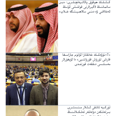
كىشىلىك ھوقۇق پائالىيەتچىلىرى: «بىن
سالماننىڭ لاگېرلارنى قوللىشى ئۇنىڭ
ئەخلاقىي ۋە دىنىي سالاھىيىتىگە خىلاپ»
«7-نۆۋەتلىك خەلقئارا ئۆلۈم جازاسىغا
قارشى تۇرۇش قۇرۇلتىيى» دا ئۇيغۇرلار
مەسىلىسى دىققەت قوزغىدى
تۈركىيە تاشقى ئىشلار مىنىستىرى
بىرلەشكەن دۆلەتلەر تەشكىلاتىنىڭ