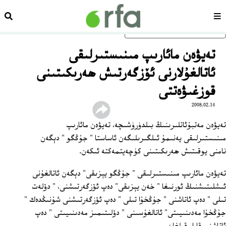
سەھىپە
ئىزد
ئاساسلىق مەزمۇنغا ئاتلاڭ
تەيۋەن مائارىپ مىنىستىرلىقى
ئاتالغۇلارنى ئۆزگەرتىش ھەرىكىتىنى
قوزغىۋەتتى
2008.02.14
تەيۋەن مەتبۇئاتلىرىنىڭ بىلدۈرۈشىچە، تەيۋەن مائارىپ
مىنىستىرلىقى يەنىمۇ ئىلگىرىلىگەن ئاساستا " جۇڭگو " دېگەن
نامنى يوقىتىش ھەرىكىتىنى كۈچەيتمەكتە ئىكەن.
تەيۋەن مائارىپ مىنىستىرلىقى " جۇڭگو يېزىقى" دېگەن ئاتالغۇنى
ئىشلىتىشنىڭ ئورنىغا " خەن يېزىقى" دەپ ئۆزگەرتىشنى، " دۆلەت
تىلى " دەپ ئاتاشنى " جۇڭخۇا تىلى " دەپ ئۆزگەرتىشنى شۇنىڭدەك "
جۇڭخۇا مەدىنىيىتى" ئاتالغۇسىنى " دۆلىتىمىز مەدىنىيىتى " دەپ