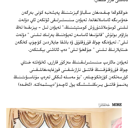
ئاتاشنى قارار قىلغان.
خوڭكوڭدا چىقىدىغان مىڭباۋ گېزىتىنىڭ پەيشەنبە كۈنى بەرگەن
خەۋىرىگە ئاساسلانغاندا، تەيۋەن مىنىستىرلىقى ئۆتكەن ئاي دۆلەت
تىلىنى ئومۇملاشتۇرۇش كومىتېتىنىڭ،" تەيۋەن تىل - يېزىقىدا تەڭ
باراۋەر بولۇش "قانۇنىغا ئاساسەن تەيۋەننىڭ يەرلىك تىلىنى " دۆلەت
تىلى"، تەيۋەنگە چوڭ قۇرۇقلۇق ۋە باشقا جايلاردىن كۆچۈپ كەلگەن
خىتايلارنىڭ تىلىنى " جۇڭخۇا تىلى" دەپ ئاتاشنى بېكىتكەن.
تەيۋەن مائارىپ مىنىستىرلىقىنىڭ مەزكۇر قارارى، ئەلۋەتتە خىتاي
چوڭ قۇرۇقلۇقىنىڭ قاتتىق نارازىلىقىنى قوزغايدىغانلىقىنى
كۆرسەتكەن كۆزەتكۈچىلەر، "بۇ مەسىلە ئىككى تەرەپ مۇناسىۋىتىنىڭ
يەنىمۇ قاتتىق يىرىكلىشىشىگە يول ئاچىدۇ"دېيىشمەكتە. (ئەقىدە)
MORE
خەلقئارا