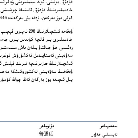
قۇدۇق يولىنى، توك سىملىرىنى ۋە ترانسپ
خادىملىرىنىڭ قۇدۇق ئاستىغا چۈشىشى م
كۈنى يۈز بەرگەن، ۋەقە يۈز بەرگەندە 446 نەپەر ئىشچى كان ئاستىدا مەشغۇلات ئېلىپ بېرىۋاتاتتى.
خادىملىرى بىر قانچە كۈندىن بېرى جەس
رەئىسى خۇ جىڭتاۋ بىلەن باش مىنىستىر 
سەۋەبىنى ئەستايىدىل تەكشۈرۈش توغرىسى
ئىشچىلارنىڭ ھازىرغىچە تىرىك قېلىش ئى
ۋەقەنىڭ سەۋەبىنى تەكشۈرۈئىشكە مەخسۇس
يىل ئىچىدە يۈز بەرگەن ئەڭ چوڭ كۆمۈر 
سەھىپىلەر
بۆلۈملەر
تەپسىلىي خەۋەر
普通话