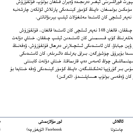
ورت قوراللىرىنى ئېغىر دەرىجىدە ۋەيران قىلغان بولۇپ، قۇتقۇزۇش
ۈمكىن بولمىغان. داپىڭ كۆمۈر كېنىدىكى پارتلاش ئۆتكەن چارشەنبە
ۋەقەدە ئىشچىلارنىڭ 298 نەپىرى قېچىپ چىققان، قالغان 148 نەپەر ئىشچى كان ئاستىدا قالغان.. قۇتقۇزۇش
ەتلەرنىڭ كۆپ قىسىمىنى كان ئاستىدىن ئېلىپ چىققان. خىتاي دۆلەت
ۋېن جياباۋ، كان ئاستىدىكى ئىشچىلارنى دەرھال قۇتقۇزۇش، ۋەقەنىڭ
دا بۇيرۇق چۈشۈرگەن. بىراق يەرلىك دائىرىلەر، كان ئاستىدىكى
ھتىماللىقى چوڭ ئەمەس دەپ قارىماقتا. خىتاي دۆلەت كابىنتى
 بىر گۇرۇپپا تەشكىللىگەن. داپىڭ كۆمۈر كېنىدىكى ۋەقە خىتايدا بۇ
كان ۋەقەسى بولۇپ ھىساپلىنىدۇ. (ئەركىن)
ئاڭلاش
تور مۇلازىمىتى
ب
ns in new window
چاستوتا
Faceboook (ئۇيغۇرچە)
ئ