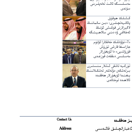
مەسىلىسىگە ئائىت تەلەپلىرىنى
سۇندى
كىشىلىك ھوقۇق
پائالىيەتچىلىرى: «بىن سالماننىڭ
لاگېرلارنى قوللىشى ئۇنىڭ
ئەخلاقىي ۋە دىنىي سالاھىيىتىگە
خىلاپ»
«7-نۆۋەتلىك خەلقئارا ئۆلۈم
جازاسىغا قارشى تۇرۇش
قۇرۇلتىيى» دا ئۇيغۇرلار
مەسىلىسى دىققەت قوزغىدى
تۈركىيە تاشقى ئىشلار مىنىستىرى
بىرلەشكەن دۆلەتلەر تەشكىلاتىنىڭ
يىغىنىدا ئۇيغۇرلار ھەققىدە
ئالاھىدە توختالدى
Contact Us
ىز ھەققىدە
Ope
اخباراتچىلىق قائىدىسى
Address