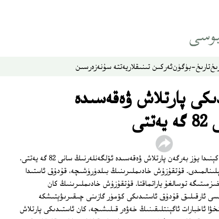
ىخ
تارىخ-بۈگۈن
ئەركىن تىنىقلار
يەتتە سۇ
نەزەر
سىن
ىكى پارتلاش ۋەقەسىدە
تى
خىتاينىڭ خېنەن ئۆلكىسى داپىڭ كۆمۈر كېنىدا يۈز بەرگەن پارتلاش ۋەقەسىدە ئۆلگەنلەرنىڭ سانى 82 گە يەتتى.
 ئېلىنالمىدى. قۇتقۇزۇش خادىملىرىنىڭ بىلدۈرۈشىچە، قۇدۇق ئاستىدا
زمىتىگە توسالغۇ ياراتماقتا. قۇتقۇزۇش خادىملىرىنىڭ كان
ى ئارقىلىق قۇدۇق ئاستىدىكى كۆمۈر گازىنى چىقىرىۋېتىشكە
خۋا ئاخبارات ئاگېنتلىقىنىڭ خەۋەر قىلىشىچە، كان ئاستىدىكى پارتلاش