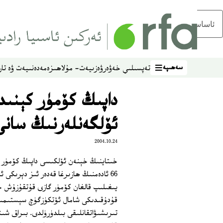
ئاساسلىق مەزمۇنغا ئاتلاڭ
سەھىپە
تەپسىلىي خەۋەر
ۋەزىيەت- مۇلاھىزە
مەدەنىيەت ۋە تار
سەھىپە
داپىڭ كۆمۈر كېنىد
ئۆلگەنلەرنىڭ سانى 82 گە يەت
2004.10.24
66 ئادەمنىڭ ھازىرغا قەدەر ئىز دېرىكى
يىغىلىپ قالغان كۆمۈر گازى قۇتقۇزۇش خى
قۇدۇقىدىكى شامال ئۆتكۈزگۈچ سېستىمىس
تىرىشىۋاتقانلىقى بىلدۈرۈلدى. بىراق شىن