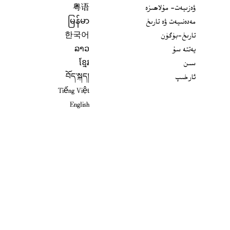
ۋەزىيەت- مۇلاھىزە
粤语
مەدەنىيەت ۋە تارىخ
မြန်မာ
تارىخ-بۈگۈن
한국어
يەتتە سۇ
ລາວ
سىن
ខ្មែរ
ئارخىپ
བོད་སྐད།
Tiếng Việt
English