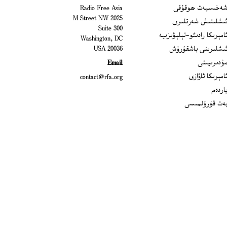
Open
ەخسىيەت ھوقۇقى
Radio Free Asia
2025 M Street NW
Op
ىشلىتىش شەرتلىرى
Suite 300
Opens
امېرىكا رادىئو-تېلېۋىزىيە
Washington, DC
ىشلىرىنى باشقۇرۇش
20036 USA
Opens in new window
ۇدىرىيىتى
Email
Opens in new window
امېرىكا ئاۋازى
contact@rfa.org
اردەم
ەت قۇرۇلمىسى