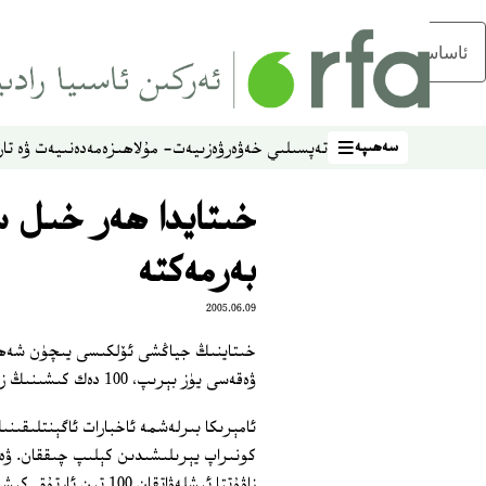
ئاساسلىق مەزمۇنغا ئاتلاڭ
سەھىپە
تەپسىلىي خەۋەر
ۋەزىيەت- مۇلاھىزە
مەدەنىيەت ۋە تار
سەھىپە
خىتايدا ھەر خىل س
بەرمەكتە
2005.06.09
خىتاينىڭ جياڭشى ئۆلكىسى يىچۈن شەھىر
ۋەقەسى يۈز بېرىپ، 100 دەك كىشىنىڭ زەھەرلىنىشىنى كەلتۈرۈپ چىقارغان.
ئامېرىكا بىرلەشمە ئاخبارات ئاگېنتلىقىنى
كونىراپ يېرىلىشىدىن كېلىپ چىققان. ۋەقە
زاۋۇتتا ئىشلەۋاتقان 0