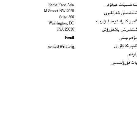
Open
ەخسىيەت ھوقۇقى
Radio Free Asia
2025 M Street NW
Op
ىشلىتىش شەرتلىرى
Suite 300
Opens
امېرىكا رادىئو-تېلېۋىزىيە
Washington, DC
ىشلىرىنى باشقۇرۇش
20036 USA
Opens in new window
ۇدىرىيىتى
Email
Opens in new window
امېرىكا ئاۋازى
contact@rfa.org
اردەم
ەت قۇرۇلمىسى