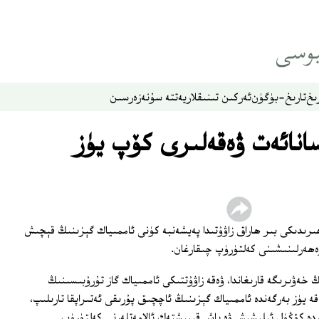
ىخ
تارىخ-بۈگۈن
ئەركىن تىنىقلار
يەتتە سۇ
نەزەر
سىن
انائەت ۋەقەلىرى كۆپ يۈز
ىدىكى بىر ھاراق زاۋۇتىدا پەيشەنبە كۈنى ئاممىياك گېزىنىڭ قېچىش
ڭ خەۋىرىگە قارىغاندا، ۋەقە زاۋۇتتىكى ئاممىياك گاز تۇرۇبىسىنىڭ
 يۈز بەرگەندە ئاممىياك گېزىنىڭ ئاچچىق پۇرىقى ئەتىراپقا تارىلىپ،
10 تىن ئارتۇق كىشىدە كۆڭۈل ئېلىشىش ۋە باش قېيىشتەك ئالامەتلەرنى كەلتۈرۈپ