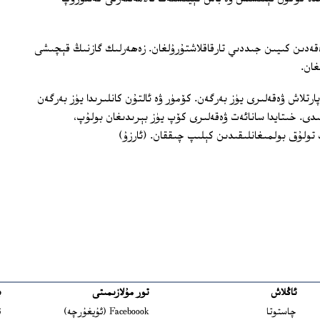
200 دەك ئاھالىمۇ ۋەقەدىن كىيىن جىددىي تارقاقلاشتۇرۇلغان. زەھەرلىك گازنىڭ قېچىشى
غان.
پارتلاش ۋەقەلىرى يۈز بەرگەن. كۆمۈر ۋە ئالتۇن كانلىرىدا يۈز بەرگەن
ە 36 كىشى ئۆلگەن ئىدى. خىتايدا سانائەت ۋەقەلىرى كۆپ يۈز بېرىدىغان بولۇپ،
تولۇق بولمىغانلىقىدىن كېلىپ چىققان. (ئارزۇ)
ئاڭلاش
تور مۇلازىمىتى
ب
ns in new window
چاستوتا
Faceboook (ئۇيغۇرچە)
ئ