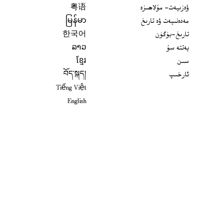
ۋەزىيەت- مۇلاھىزە
粤语
مەدەنىيەت ۋە تارىخ
မြန်မာ
تارىخ-بۈگۈن
한국어
يەتتە سۇ
ລາວ
سىن
ខ្មែរ
ئارخىپ
བོད་སྐད།
Tiếng Việt
English