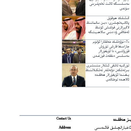
مەسىلىسىگە ئائىت تەلەپلىرىنى
سۇندى
كىشىلىك ھوقۇق
پائالىيەتچىلىرى: «بىن سالماننىڭ
لاگېرلارنى قوللىشى ئۇنىڭ
ئەخلاقىي ۋە دىنىي سالاھىيىتىگە
خىلاپ»
«7-نۆۋەتلىك خەلقئارا ئۆلۈم
جازاسىغا قارشى تۇرۇش
قۇرۇلتىيى» دا ئۇيغۇرلار
مەسىلىسى دىققەت قوزغىدى
تۈركىيە تاشقى ئىشلار مىنىستىرى
بىرلەشكەن دۆلەتلەر تەشكىلاتىنىڭ
يىغىنىدا ئۇيغۇرلار ھەققىدە
ئالاھىدە توختالدى
Contact Us
ىز ھەققىدە
Ope
اخباراتچىلىق قائىدىسى
Address