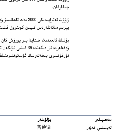
چىقارغان.
زاۋۇت ئەتراپىدىكى 0
يېرىم سائەتلەردىن كىيىن كونترول قىلىن
بۇنىڭ ئالدىدىلا، خىتايدا بىر يۈرۈش كان 
ۋەقەلەردە ئاز دىگەند
نۇرغۇنلىرى بىخەتەرلىك ئۈسكۈنلىرىنىڭ 
سەھىپىلەر
بۆلۈملەر
تەپسىلىي خەۋەر
普通话