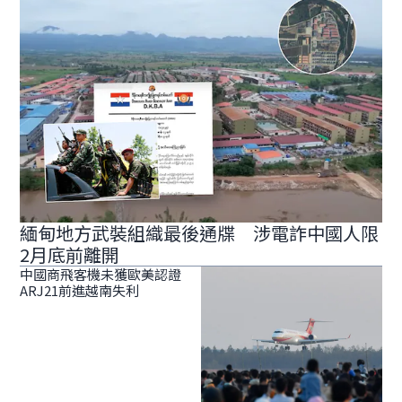
緬甸地方武裝組織最後通牒 涉電詐中國人限
2月底前離開
中國商飛客機未獲歐美認證
ARJ21前進越南失利