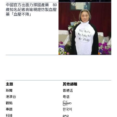
中國官方出面力撐國產藥 80
歲知名記者高瑜親證仿製血壓
藥「血壓不降」
主題
其他語種
新聞
普通话
港澳台
粤语
觀點
မြန်မာ
專題
한국어
科技
ລາວ