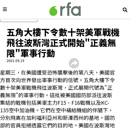
內容分類
搜
跳過主要內容
五角大樓下令數十架美軍戰機
飛往波斯灣正式開始"正義無
限"軍事行動
2001.09.19
星期三，在美國遭受恐怖襲擊後的第八天，美國官
方首次向世界發出軍事行動的信號。五角大樓下令
數十架美軍戰機飛往波斯灣，正式展開代號為"正
義無限"的軍事行動。這批被美國國防部派往波斯
集結的戰機包括美軍主力F15、F16戰機以及KC-
135空中加油機。它們在空中補給機組的伴隨下，
分別飛离在加利福利亞州和新澤西州的基地。國防
部的官員拒絕透露它們的目的地。美國在波斯灣地