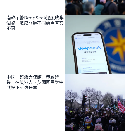
南韓示警DeepSeek過度收集
個資 敏感問題不同語言答案
不同
中國「超級大使館」示威背
後 在英港人、英國國民對中
共投下不信任票