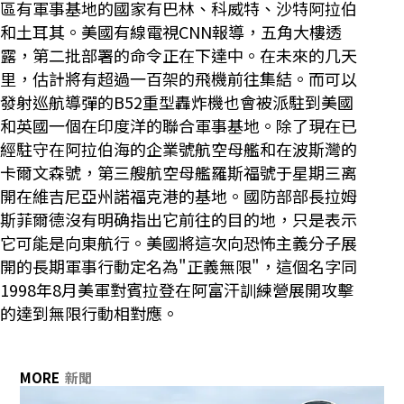
區有軍事基地的國家有巴林、科威特、沙特阿拉伯
和土耳其。美國有線電視CNN報導，五角大樓透
露，第二批部署的命令正在下達中。在未來的几天
里，估計將有超過一百架的飛機前往集結。而可以
發射巡航導彈的B52重型轟炸機也會被派駐到美國
和英國一個在印度洋的聯合軍事基地。除了現在已
經駐守在阿拉伯海的企業號航空母艦和在波斯灣的
卡爾文森號，第三艘航空母艦羅斯福號于星期三离
開在維吉尼亞州諾福克港的基地。國防部部長拉姆
斯菲爾德沒有明确指出它前往的目的地，只是表示
它可能是向東航行。美國將這次向恐怖主義分子展
開的長期軍事行動定名為"正義無限"，這個名字同
1998年8月美軍對賓拉登在阿富汗訓練營展開攻擊
的達到無限行動相對應。
MORE
新聞