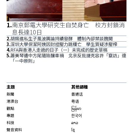
1
.
南京郵電大學研究生自焚身亡 校方封鎖消
息長達10日
2
.
胡錫進私生子風波輿論持續發酵 體制內卻禁談醜聞
3
.
深圳大學保潔阿姨因封控壓力跳樓亡 學生質疑涉壓榨
4
.
RFA與香港人走過的日子（一）未完成的歷史草稿
5
.
蕭美琴遭中方尾隨險釀車禍 北京反批捷克容許「竄訪」違
「一中原則」
主題
其他語種
新聞
普通话
港澳台
粤语
觀點
မြန်မာ
專題
한국어
科技
ລາວ
聲音資料
ខ្មែ