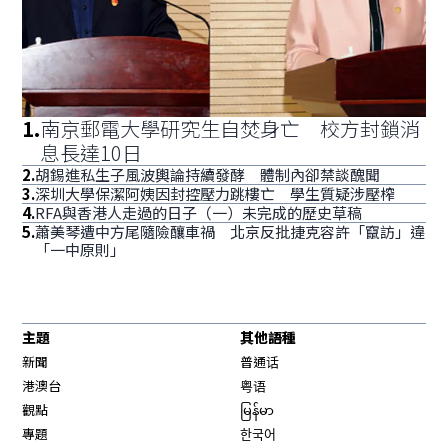
1
.
南京郵電大學研究生自焚身亡 校方封鎖消
息長達10日
2
.
胡錫進私生子風波輿論持續發酵 體制內卻禁談醜聞
3
.
深圳大學保潔阿姨因封控壓力跳樓亡 學生質疑涉壓榨
4
.
RFA與香港人走過的日子（一）未完成的歷史草稿
5
.
蕭美琴遭中方尾隨險釀車禍 北京反批捷克容許「竄訪」違
「一中原則」
主題
其他語種
新聞
普通话
港澳台
粤语
觀點
မြန်မာ
專題
한국어