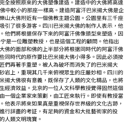
完全按照原來的大佛塑像建造。建造中的大佛將高達
大佛中較小的那座一樣高。建造阿富汗巴米揚大佛是企
樂山大佛附近有一個佛教主題公園。公園里有三千座
吸引了很多游客。四川巴米揚大佛的制作人表示，他
。他們將根据保存下來的阿富汗佛像頭型來塑造，因
一宁是一位雕塑教授，也是這個工程的顧問。他指出
大佛的面部和佛的上半部分將根据同時代的阿富汗佛
些同時代的原作要比巴米揚大佛小得多。因此必須按
匠們再著手重塑。被人為破坏而消失了的巴米揚大
砂岩上，重現其几千來俯視眾生的庄嚴妙相。四川的
米揚大佛很有意義，既保存了人類的文化精品，也將
生經濟效益。北京的一位人文科學教授覺得固然這個
由一個企業家來策劃，由工匠來執行。即使有教授當
。他表示將來如果真是重視保存世界級的文化古跡，
進行詳盡的考証，有足夠的資金和大批藝術家的投
的人類文明瑰寶。