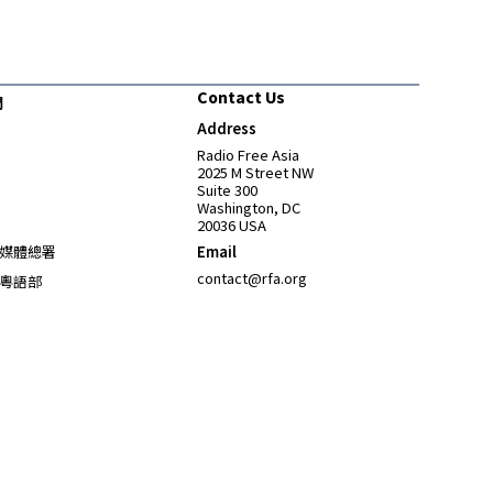
Contact Us
們
Address
Opens in new window
Radio Free Asia
2025 M Street NW
Suite 300
Washington, DC
20036 USA
Opens in new window
媒體總署
Email
Opens in new window
contact@rfa.org
粵語部
Opens in new window