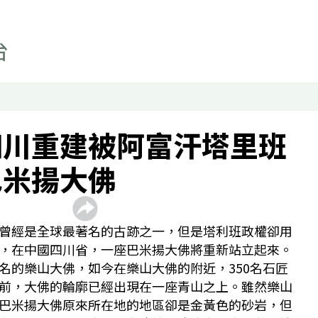
事實查核
科技
影片
顯示 影片 個子版面
聲如洪鍾
四川重建被阿富汗塔里班
財經自由講
香港人自由講
巴米揚大佛
關於我們
顯示 關於我們 個子版面
聯絡我們
曾經是全球最著名的古跡之一，但是塔利班政權卻用
最新廣播頻率
，在中國四川省，一座巴米揚大佛將重新站立起來。
聲音資料
名的樂山大佛，如今在樂山大佛的附近，350名石匠
前，大佛的輪廓已經出現在一座青山之上。雖然樂山
聽眾報料
巴米揚大佛原來所在地的地區卻是金黃色的砂岩，但