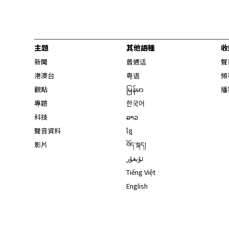
主題
其他語種
收
新聞
普通话
聲
港澳台
粤语
頻
觀點
မြန်မာ
播
專題
한국어
科技
ລາວ
聲音資料
ខ្មែ
影片
བོད་སྐད།
ئۇيغۇر
Tiếng Việt
English