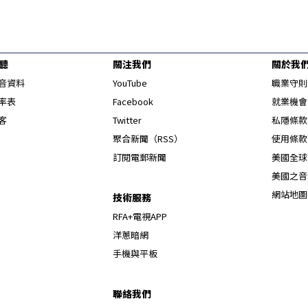
聽
關注我們
關於我
Opens in new window
音資料
YouTube
職業守則
Opens in new window
率表
Facebook
就業機會
Opens in new window
客
Twitter
私隱條款
Opens in new window
聚合新聞（RSS）
使用條款
訂閱電郵新聞
美國全球
美國之音
網站地圖
技術服務
RFA+電視APP
洋蔥暗網
手機與平板
聯絡我們