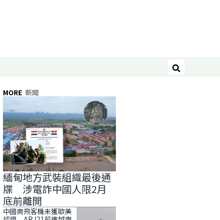
搜尋
MORE
新聞
緬甸地方武裝組織最後通
牒 涉電詐中國人限2月
底前離開
中國商飛客機未獲歐美
認證 ARJ21前進越南