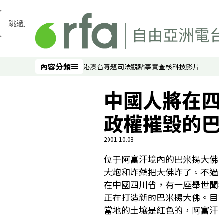
跳過主要內容
內容分類
港澳台
專題
司法
觀點
事實查核
科技
影片
內容分類
中國人將在
政權摧毀的
2001.10.08
位于阿富汗境內的巴米揚大佛
大炮和炸藥把大佛炸了。不過
在中國四川省，有一座舉世聞
正在打造新的巴米揚大佛。目
當地的土壤是紅色的，阿富汗