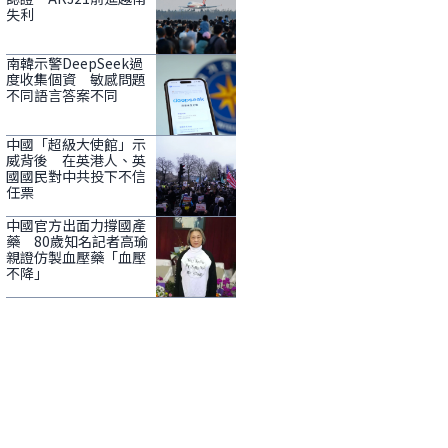
失利
南韓示警DeepSeek過
度收集個資 敏感問題
不同語言答案不同
中國「超級大使館」示
威背後 在英港人、英
國國民對中共投下不信
任票
中國官方出面力撐國產
藥 80歲知名記者高瑜
親證仿製血壓藥「血壓
不降」