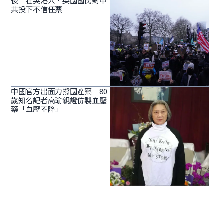
後 在英港人、英國國民對中
共投下不信任票
中國官方出面力撐國產藥 80
歲知名記者高瑜親證仿製血壓
藥「血壓不降」