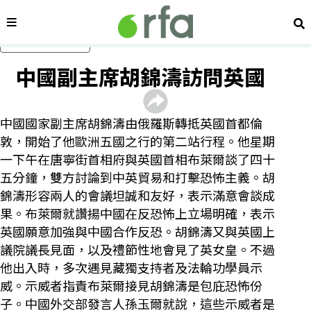
內容分類
搜
跳過主要內容
中國副主席胡錦濤訪問英國
中國國家副主席胡錦濤由俄羅斯轉抵英國首都倫
敦，開始了他歐洲五國之行的第二站行程。他星期
一下午在唐寧街首相府與英國首相布萊爾談了四十
五分鐘，雙方討論到中英貿易和打擊恐怖主義。胡
錦濤形容兩人的會議坦誠和友好，表示滿意會談成
果。布萊爾就讚揚中國在反恐怖上立場明確，表示
英國願意加強與中國合作反恐。胡錦濤又與英國上
議院議長見面，以及禮節性地會見了英女皇。不過
他出入時，多次遇見藏獨支持者及法輪功學員示
威。示威者指責布萊爾接見胡錦濤是包庇恐怖份
子。中國外交部發言人孫玉爾就說，這些示威者是