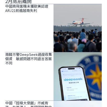
2月底前離開
中國商飛客機未獲歐美認證
ARJ21前進越南失利
南韓示警DeepSeek過度收集
個資 敏感問題不同語言答案
不同
中國「超級大使館」示威背