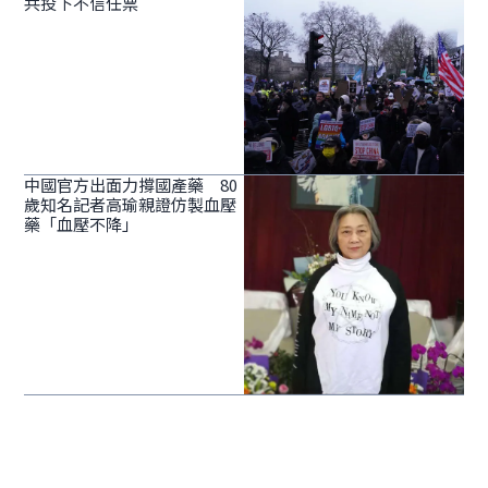
共投下不信任票
中國官方出面力撐國產藥 80
歲知名記者高瑜親證仿製血壓
藥「血壓不降」