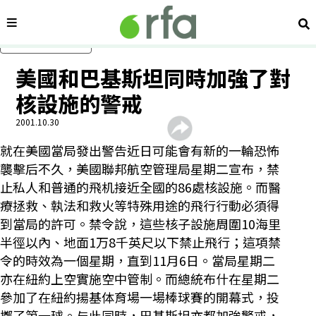
內容分類
搜
跳過主要內容
美國和巴基斯坦同時加強了對
核設施的警戒
2001.10.30
就在美國當局發出警告近日可能會有新的一輪恐怖
襲擊后不久，美國聯邦航空管理局星期二宣布，禁
止私人和普通的飛机接近全國的86處核設施。而醫
療拯救、執法和救火等特殊用途的飛行行動必須得
到當局的許可。禁令說，這些核子設施周圍10海里
半徑以內、地面1万8千英尺以下禁止飛行；這項禁
令的時效為一個星期，直到11月6日。當局星期二
亦在紐約上空實施空中管制。而總統布什在星期二
參加了在紐約揚基体育場一場棒球賽的開幕式，投
擲了第一球。与此同時，巴基斯坦亦都加強警戒，