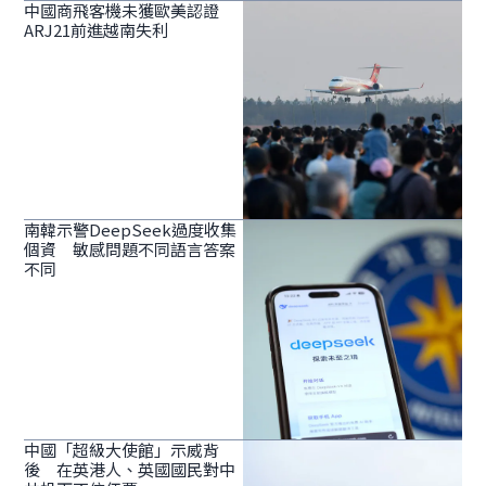
中國商飛客機未獲歐美認證
ARJ21前進越南失利
南韓示警DeepSeek過度收集
個資 敏感問題不同語言答案
不同
中國「超級大使館」示威背
後 在英港人、英國國民對中