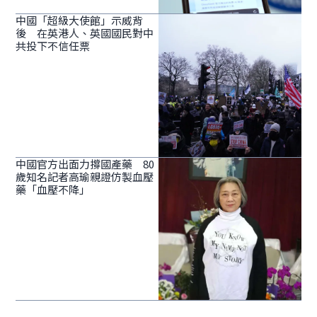
中國「超級大使館」示威背
後 在英港人、英國國民對中
共投下不信任票
中國官方出面力撐國產藥 80
歲知名記者高瑜親證仿製血壓
藥「血壓不降」