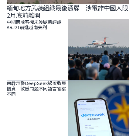
緬甸地方武裝組織最後通牒 涉電詐中國人限
2月底前離開
中國商飛客機未獲歐美認證
ARJ21前進越南失利
南韓示警DeepSeek過度收集
個資 敏感問題不同語言答案
不同