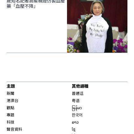
歲知名記者高瑜親證仿製血壓
藥「血壓不降」
主題
其他語種
新聞
普通话
港澳台
粤语
觀點
မြန်မာ
專題
한국어
科技
ລາວ
聲音資料
ខ្មែ