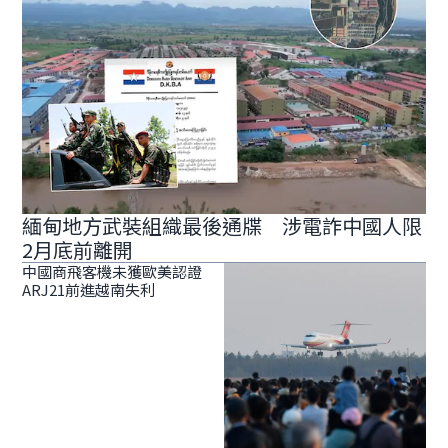
緬甸地方武裝組織最後通牒 涉電詐中國人限
2月底前離開
中國商飛客機未獲歐美認證
ARJ21前進越南失利