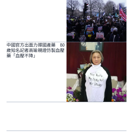
中國官方出面力撐國產藥 80
歲知名記者高瑜親證仿製血壓
藥「血壓不降」