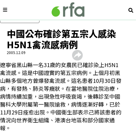
內容分類
搜
跳過主要內容
中國公布確診第五宗人感染
H5N1禽流感病例
2005.12.09
遼寧省黑山縣一名31歲的女農民已確診染上H5N1
禽流感。這是中國證實的第五宗病例。上個月初黑
山縣多個地方曾爆發禽流感。這名患者10月30日發
病，有發熱、肺炎等癥狀。在當地醫院住院治療，
病情持續加重，出現急性呼吸衰竭，後轉診至中國
醫科大學附屬第一醫院搶救，病情逐漸好轉，已於
11月29日痊愈出院。中國衛生部表示己將該患者的
情況向世界衛生組織、港澳台地區和部分國家通
報。