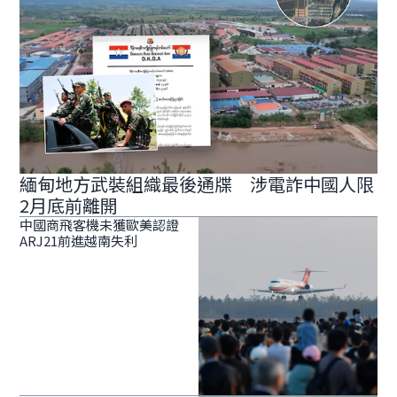
緬甸地方武裝組織最後通牒 涉電詐中國人限
2月底前離開
中國商飛客機未獲歐美認證
ARJ21前進越南失利