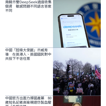
南韓示警DeepSeek過度收集
個資 敏感問題不同語言答案
不同
中國「超級大使館」示威背
後 在英港人、英國國民對中
共投下不信任票
中國官方出面力撐國產藥 80
歲知名記者高瑜親證仿製血壓