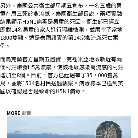
另外，泰國公共衛生部星期五宣布，一名五歲的男
童在周三死於禽流感。泰國衛生部長說，兩項實驗
結果顯示H5N1病毒是男童的死因。衛生部已經立
即對14名男童的家人進行隔離檢測，並屠宰了當地
1800隻雞。這是泰國證實的第14宗禽流感死亡案
例。
而烏克蘭官方星期五證實﹐克裡米亞地區新近有兩
個村莊爆發H5禽流感，使該地區感染禽流感的村莊
增加至8個。目前，官方已經屠宰了35，000隻禽
鳥，並將1504名村民送醫觀察。病毒樣本已送到英
國以確認是否是致命的H5N1病毒。
MORE
新聞