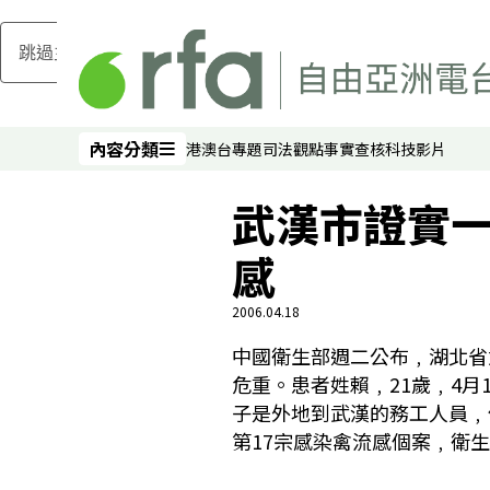
跳過主要內容
內容分類
港澳台
專題
司法
觀點
事實查核
科技
影片
內容分類
武漢市證實一
感
2006.04.18
中國衛生部週二公布﹐湖北省
危重。患者姓賴﹐21歲﹐4
子是外地到武漢的務工人員﹐
第17宗感染禽流感個案﹐衛