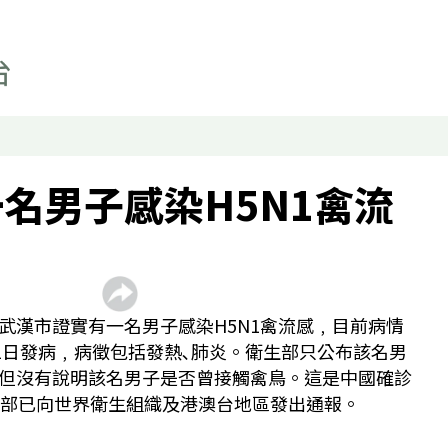
國是縱橫
寰宇古今
事實查核
科技
影片
顯示 影片 個子版面
名男子感染H5N1禽流
聲如洪鍾
財經自由講
香港人自由講
武漢市證實有一名男子感染H5N1禽流感﹐目前病情
關於我們
顯示 關於我們 個子版面
月1日發病﹐病徵包括發熱､肺炎。衛生部只公布該名男
聯絡我們
但沒有說明該名男子是否曾接觸禽鳥。這是中國確診
生部已向世界衛生組織及港澳台地區發出通報。
最新廣播頻率
聲音資料