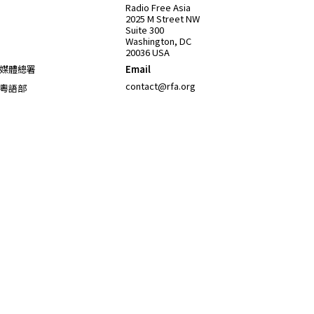
Opens in new window
Radio Free Asia
2025 M Street NW
Suite 300
Washington, DC
20036 USA
Opens in new window
媒體總署
Email
Opens in new window
contact@rfa.org
粵語部
Opens in new window