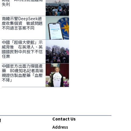
失利
南韓示警DeepSeek過
度收集個資 敏感問題
不同語言答案不同
中國「超級大使館」示
威背後 在英港人、英
國國民對中共投下不信
任票
中國官方出面力撐國產
藥 80歲知名記者高瑜
親證仿製血壓藥「血壓
不降」
Contact Us
們
Address