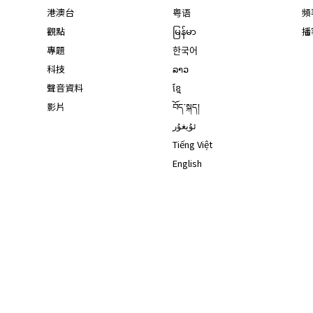
港澳台
粤语
頻
觀點
မြန်မာ
播
專題
한국어
科技
ລາວ
聲音資料
ខ្មែ
影片
བོད་སྐད།
ئۇيغۇر
Tiếng Việt
English