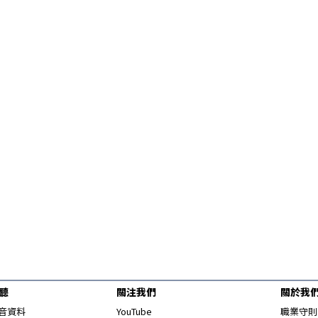
聽眾報料
聽
關注我們
關於我
Opens in new window
音資料
YouTube
職業守則