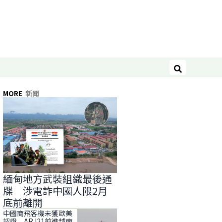
搜尋
MORE
新聞
緬甸地方武裝組織最後通
牒 涉電詐中國人限2月
底前離開
中國商飛客機未獲歐美
認證 ARJ21前進越南