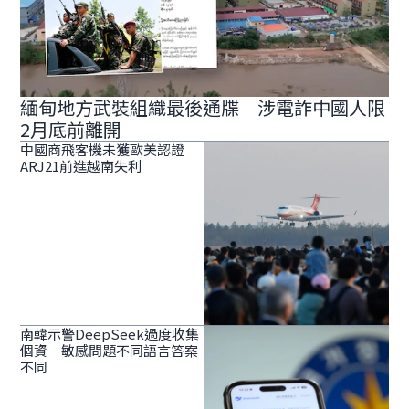
緬甸地方武裝組織最後通牒 涉電詐中國人限
2月底前離開
中國商飛客機未獲歐美認證
ARJ21前進越南失利
南韓示警DeepSeek過度收集
個資 敏感問題不同語言答案
不同