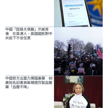
中國「超級大使館」示威背
後 在英港人、英國國民對中
共投下不信任票
中國官方出面力撐國產藥 80
歲知名記者高瑜親證仿製血壓
藥「血壓不降」