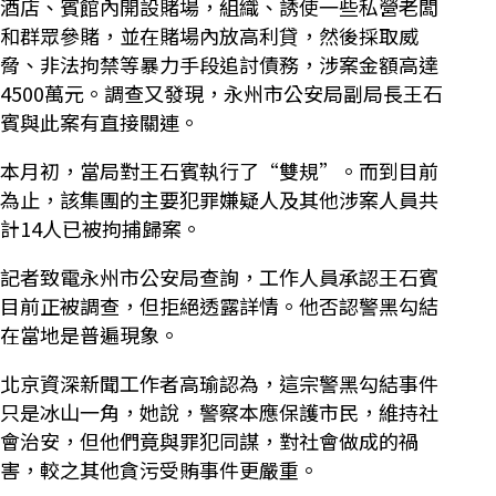
酒店、賓館內開設賭場，組織、誘使一些私營老闆
和群眾參賭，並在賭場內放高利貸，然後採取威
脅、非法拘禁等暴力手段追討債務，涉案金額高達
4500萬元。調查又發現，永州市公安局副局長王石
賓與此案有直接關連。
本月初，當局對王石賓執行了“雙規”。而到目前
為止，該集團的主要犯罪嫌疑人及其他涉案人員共
計14人已被拘捕歸案。
記者致電永州市公安局查詢，工作人員承認王石賓
目前正被調查，但拒絕透露詳情。他否認警黑勾結
在當地是普遍現象。
北京資深新聞工作者高瑜認為，這宗警黑勾結事件
只是冰山一角，她說，警察本應保護市民，維持社
會治安，但他們竟與罪犯同謀，對社會做成的禍
害，較之其他貪污受賄事件更嚴重。