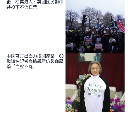
後 在英港人、英國國民對中
共投下不信任票
中國官方出面力撐國產藥 80
歲知名記者高瑜親證仿製血壓
藥「血壓不降」