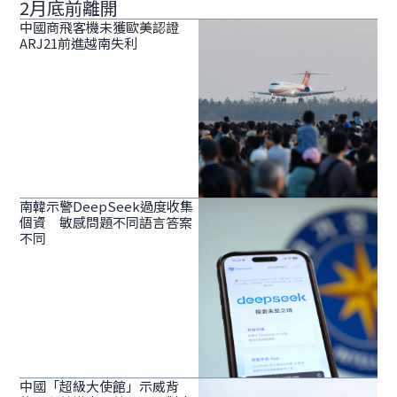
2月底前離開
中國商飛客機未獲歐美認證
ARJ21前進越南失利
南韓示警DeepSeek過度收集
個資 敏感問題不同語言答案
不同
中國「超級大使館」示威背