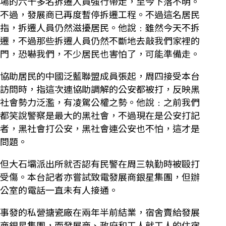
場的六十多名拆遷人員強行帶走，至今下落不明。
不過，發展商已再度暫停拆遷工程。不過這名居民
指，拆遷人員仍然滋擾居民。他說﹕雖然今天不拆
遷，不過那些拆遷人員仍然不斷地去敲我們家裡的
門，恐嚇我們，不少居民也害怕了，可能準備走。
協助居民的中國泛藍聯盟成員張起，周四接受本台
訪問時，指這次連協助調解的公安都被打，反映黑
社會勢力泛濫，有凌駕公權之勢。他說﹕之前我們
都笑說警察是最大的黑社會，不過現在是公安打記
者，黑社會打公安，黑社會連公安也不怕，這才是
問題。
但大石壩派出所就否認有民警在周三執勤時被毆打
受傷。本台記者亦嘗試致電發展商銀星集團，但辦
公室的電話一直未有人接通。
事發的私營搪瓷廠在兩年半前結業，宿舍賣給發展
商銀星集團，而發展商、政府和工人就工人的住宿