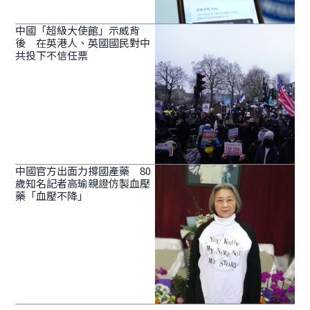
中國「超級大使館」示威背
後 在英港人、英國國民對中
共投下不信任票
中國官方出面力撐國產藥 80
歲知名記者高瑜親證仿製血壓
藥「血壓不降」