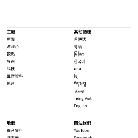
主題
其他語種
新聞
普通话
港澳台
粤语
觀點
မြန်မာ
專題
한국어
科技
ລາວ
聲音資料
ខ្មែ
影片
བོད་སྐད།
ئۇيغۇر
Tiếng Việt
English
收聽
關注我們
Opens in new window
聲音資料
YouTube
Opens in new window
頻率表
Facebook