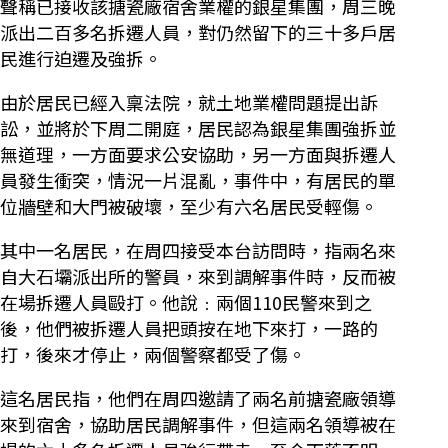
聲稱已接收該搪瓷廠宿舍業權的銀星集團，周三晚
派出二百多名拆遷人員，對仍然留下的三十多戶居
民進行迫遷及強拆。
由於居民已經入稟法院，就土地業權問題提出訴
訟，並將於下周二開庭，居民認為銀星集團強拆並
無道理，一方面要求公安協助，另一方面與拆遷人
員發生衝突，情況一片混亂，事件中，有居民的單
位牆壁和大門被破壞，至少有六名居民受輕傷。
其中一名居民，在周四接受本台訪問時，指兩名來
自大石壩派出所的警員，來到調解事件時，反而被
在場拆遷人員毆打。他說﹕兩個110民警來到之
後，他們被拆遷人員把頭按在地下來打，一路的
打，後來才停止，兩個警察都受了傷。
這名居民指，他們在周四邀請了兩名前搪瓷廠領導
來到宿舍，協助居民調解事件，但這兩名領導被在