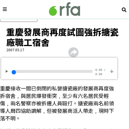
內容分類
搜
跳過主要內容
重慶發展商再度試圖強拆搪瓷
廠職工宿舍
2007.05.17
0:00
/
0:00
重慶接收一間已倒閉的私營搪瓷廠的發展商再度強
拆宿舍﹐與居民爆發衝突﹐至少有六名居民受輕
傷﹐兩名警察亦被拆遷人員毆打。搪瓷廠兩名前領
導人周四協助調解﹐但被發展商派人帶走﹐現時下
落不明。