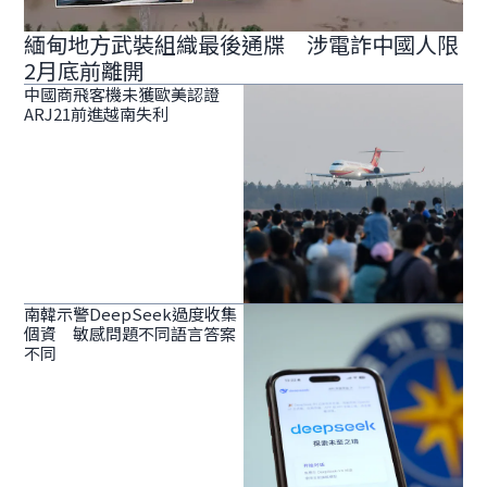
緬甸地方武裝組織最後通牒 涉電詐中國人限
2月底前離開
中國商飛客機未獲歐美認證
ARJ21前進越南失利
南韓示警DeepSeek過度收集
個資 敏感問題不同語言答案
不同