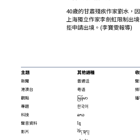
40歲的甘肅殘疾作家劉水，
上海獨立作家李劍虹限制出境
拒申請出境。(李寶雯報導)
主題
其他語種
收
新聞
普通话
聲
港澳台
粤语
頻
觀點
မြန်မာ
播
專題
한국어
科技
ລາວ
聲音資料
ខ្មែ
影片
བོད་སྐད།
ئۇيغۇر