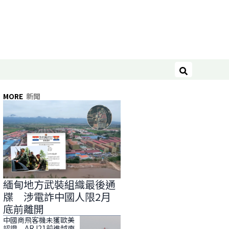
搜尋
MORE
新聞
緬甸地方武裝組織最後通
牒 涉電詐中國人限2月
底前離開
中國商飛客機未獲歐美
認證 ARJ21前進越南