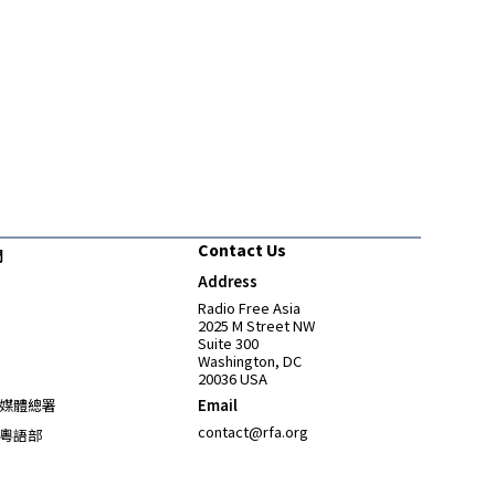
Contact Us
們
Address
Opens in new window
Radio Free Asia
2025 M Street NW
Suite 300
Washington, DC
20036 USA
Opens in new window
媒體總署
Email
Opens in new window
contact@rfa.org
粵語部
Opens in new window