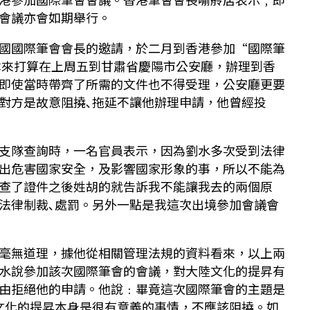
會議亦會如期舉行。
國國際筆會會長的邀請，於二月到香港參加“國際筆
。本來打算在上周五到甘肅省慶陽市公安廳，辦理到香
即使當時帶齊了所需的文件也不得受理，公安廳更要
對方是故意阻撓､拖延不讓他辦理申請，他曾經投
支隊查詢時，一名官員表示，因為劉水多次受到法律
出危害國家安全，及影響國家形象的事，所以不能為
查了證件之後姓胡的就告訴我不能讓我去的兩個原
法律制裁､處罰。另外一點是我這次出境參加會議會
毫無道理，據他從相關管理法規的資料看來，以上兩
水說參加該次國際筆會的會議，對大陸文化的提昇有
由拒絕他的申請。他說﹕畢竟這次國際筆會的主題是
文化的提昇本身是很有意義的事情，不應該阻撓。如