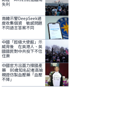
失利
南韓示警DeepSeek過
度收集個資 敏感問題
不同語言答案不同
中國「超級大使館」示
威背後 在英港人、英
國國民對中共投下不信
任票
中國官方出面力撐國產
藥 80歲知名記者高瑜
親證仿製血壓藥「血壓
不降」