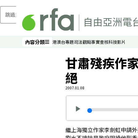
跳過主要內容
內容分類
港澳台
專題
司法
觀點
事實查核
科技
影片
內容分類
甘肅殘疾作
絕
2007.01.08
繼上海獨立作家李劍虹申請外
劉水不排除是政府阻撓他到香