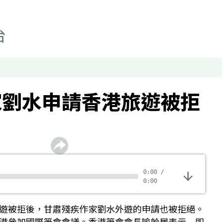
聯絡我們
最新廣播頻率
聲音資料
聽眾報料
家劉水申請香港旅遊被拒
0:00
/
0:00
遊被拒後，甘肅殘疾作家劉水外遊的申請也被拒絕。
港參加國際筆會會議。香港筆會會長喻舲居表示﹐即