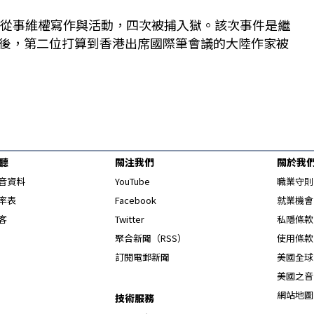
因從事維權寫作與活動，四次被捕入獄。該次事件是繼
後，第二位打算到香港出席國際筆會議的大陸作家被
聽
關注我們
關於我
Opens in new window
音資料
YouTube
職業守則
Opens in new window
率表
Facebook
就業機會
Opens in new window
客
Twitter
私隱條款
Opens in new window
聚合新聞（RSS）
使用條款
訂閱電郵新聞
美國全球
美國之音
網站地圖
技術服務