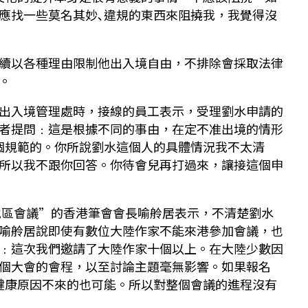
應找一些莫名其妙､違規的東西來阻撓我，我覺得沒
續以各種理由限制他出入境自由，不排除會採取法律
。
出入境管理處時，接線的員工表示，受理劉水申請的
者提問﹕這是根據不同的事由，在定不准出境的情形
個規範的。你所說劉水這個人的具體情況我不太清
所以我不跟你回答。你待會兒再打過來，讓接這個申
太地區會議”的香港筆會會長喻舲居表示，不清楚劉水
喻舲居說即使有數位大陸作家不能來港參加會議，也
﹕這次我們邀請了大陸作家十個以上。在大陸少數因
個大會的會程，以至討論主題毫無影響。如果報名
健康原因不來的也可能。所以對整個會議的進程沒有