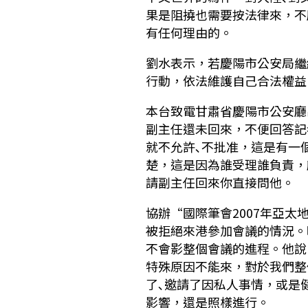
果是阻撓也需要按法律來，不
有任何理由的。
劉水表示，若慶陽市公安局繼
行動，依法維護自己合法權益
本台致電甘肅省慶陽市公安廳
副主任還未回來，不便回答記
就不允許､不批准，這是有一
楚，這是因為誰受理誰負責，
請副主任回來你直接問他。
協辦“國際筆會2007年亞
被拒絕來港參加會議的情況。
不會影整個會議的進程。他說
特殊原因不能來，對於我們整
了､邀請了因私人事情，或是
影響，還是照樣進行。