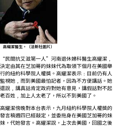
高耀潔醫生。（法新社圖片）
“民間抗艾滋第一人”河南退休婦科醫生高耀潔﹐
決定由其在芝加哥的妹妹代為取領下個月在美國舉
行的紐約科學院人權獎。高耀潔表示﹕目前仍有人
監視她﹐而到美國最怕記者，因為不方便講話。她
還說﹐講真話肯定政府對她有意見，講假話對不起
老百姓﹐加上人太老了，所以不到美國了。
高耀潔傍晚對本台表示，九月紐約科學院人權獎的
發言稿週四已經敲定，並委拖身在美國芝加哥的妹
妹，代她發言。高耀潔說，上次去美國，回國之後