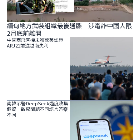
緬甸地方武裝組織最後通牒 涉電詐中國人限
2月底前離開
中國商飛客機未獲歐美認證
ARJ21前進越南失利
南韓示警DeepSeek過度收集
個資 敏感問題不同語言答案
不同