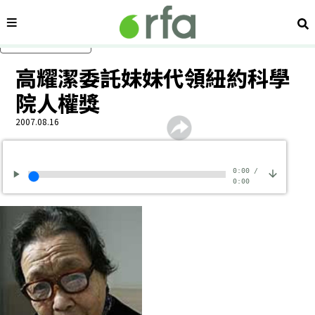
內容分類
搜
跳過主要內容
高耀潔委託妹妹代領紐約科學
院人權獎
2007.08.16
0:00
/
0:00