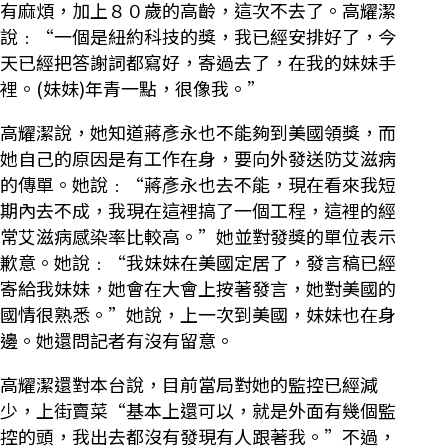
有麻煩，加上８０歲的高齡，這次不去了。高耀潔
說﹕“一個是紐約科技的獎，我已經安排好了，今
天已經把答謝詞都寫好，寄過去了，在我的妹妹手
裡。(妹妹)年青一點，很像我。”
高耀潔說，她知道蔣彥永也不能夠到美國領獎，而
她自己的原因是有工作在身，要向外發送防艾滋病
的傳單。她說﹕“蔣彥永也去不能，現在看來我短
期內去不成，我現在這裡搞了一個工程，這裡的經
常艾滋病感染率比較高。”她並對發獎的單位表示
歉意。她說﹕“我妹妹在美國定居了，發言稿已經
寄給我妹妹，她會在大會上按著發言，她對美國的
國情很熟悉。”她說，上一次到美國，妹妹也在身
邊。她還問記者有沒有留意。
高耀潔還對本台說，目前當局對她的監控已經減
少，上街賣菜“基本上還可以，就是外面有幾個監
控的頭，我出去都沒有發現有人跟著我。”不過，