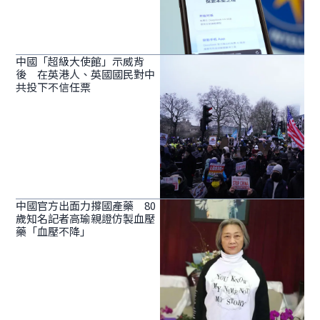
中國「超級大使館」示威背
後 在英港人、英國國民對中
共投下不信任票
中國官方出面力撐國產藥 80
歲知名記者高瑜親證仿製血壓
藥「血壓不降」