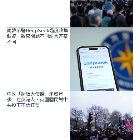
南韓示警DeepSeek過度收集
個資 敏感問題不同語言答案
不同
中國「超級大使館」示威背
後 在英港人、英國國民對中
共投下不信任票