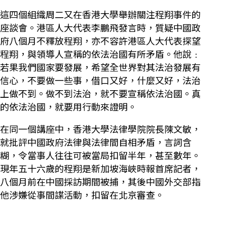
這四個組織周二又在香港大學舉辦關注程翔事件的
座談會。港區人大代表李鵬飛發言時，質疑中國政
府八個月不釋放程翔，亦不容許港區人大代表探望
程翔，與領導人宣稱的依法治國有所矛盾。他說﹕
若果我們國家要發展，希望全世界對其法治發展有
信心，不要做一些事，借口又好，什麼又好，法治
上做不到。做不到法治，就不要宣稱依法治國。真
的依法治國，就要用行動來證明。
在同一個講座中，香港大學法律學院院長陳文敏，
就批評中國政府法律與法律間自相矛盾，言詞含
糊，令當事人往往可被當局扣留半年，甚至數年。
現年五十六歲的程翔是新加坡海峽時報首席記者，
八個月前在中國採訪期間被捕，其後中國外交部指
他涉嫌從事間諜活動，扣留在北京審查。