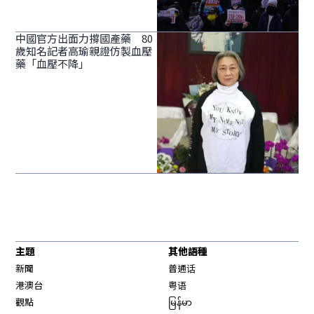
中國官方出面力撐國產藥 80
歲知名記者高瑜親證仿製血壓
藥「血壓不降」
主題
其他語種
新聞
普通话
港澳台
粤语
觀點
မြန်မာ