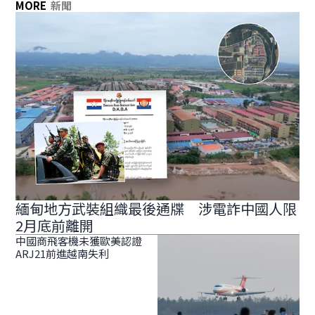
MORE
新聞
緬甸地方武裝組織最後通牒 涉電詐中國人限
2月底前離開
中國商飛客機未獲歐美認證
ARJ21前進越南失利