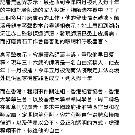
記者無國界表示，最近收到今年四月被判入獄十年
的中國記者師濤的家人投訴，指師濤在獄中已干了
三個多月打磨寶石的工作，他的健康情況轉壞。師
濤母親高琴聲對本台粵語組表示：她上周四到湖南
沅江赤山監獄探過師濤，發現師濤已患上皮膚病，
而打磨寶石工作會傷害他的眼睛和呼吸器官。
高琴聲表示，會繼續為師濤申訴，爭取他早日獲
釋。現年三十六歲的師濤是一名自由撰稿人，他去
年十一月被捕，今年五月被湖南法院裁定非法為境
外提供國家機密罪名成立，判入獄十年
而在香港，程翔事件關注組、香港記者協會、香港
大學學生會，以及香港大學畢業同學會，周二聯名
在報章刊登廣告，要求中國政府批准特區官員和程
翔家屬，定期探望程翔，容許程翔自行選聘和接觸
律師，以及儘量以公平、公正和透明的方式，處理
程翔事件，恢復他的自由。