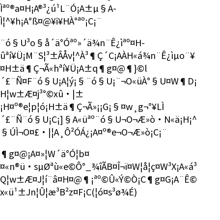
Ìªº®a¤H¡A®³¿ú¹L¨Ó¡A±µ§A­
Ì¦^¥h¡A°ß¤@¥i¥HÀ°ªº¡C¡¨
¨ó§U³o§å´ä°Óªº­»´ä¾n¨Ê¿ìªº¤H­
ûªí¥Ü¡M¨S¦³±ÂÅv¦^À³¶Ç´C¡AÀH«á¾n¨Ê¿ìµo¨¥
¤H±ä¶Ç¬Ã«hªí¥Ü¡A±q¶g¤@¶}©l
´£¨Ñ¤F¨ó§U¡A¦ý¡§¨ó§U¡¨¬O«üÀ°§U¤W¶D¡
H¦w±Æ¤j³°©x­û·|­±
¡H¤º®e¦p¦ó¡H±ä¶Ç¬Ã»¡¡G¡§¤w¸g¬°¥L­Ì
´£¨Ñ¨ó§U¡C¡]§A«üªº¨ó§U¬O¬Æ»ò·N«ä¡H¡^
§Ú­Ì¬O¤£·|¦A¸Ô²ÓÁ¿¡A¤º®e¬O¬Æ»ò¡C¡¨
¶g¤@¡A¤»¦W´ä°Ó¦b¤
¤«n®ü·sµØªù«e©Ô°_¾îÃB¤Î¬ï¤W¦å¦ç¤W³X¡A«á³
Q¦w±Æ¤J¦í¨â¤H¤@¶¡ªº©Û«Ý©Ò¡C¶g¤G¡A¨Ê©
x«ü­¹±J­n¦Û¦æ³B²z¤F¡C(¦ó¤s³ø¾É)