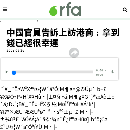
內容分類
搜
跳過主要內容
中國官員告訴上訪港商﹕拿到
錢已經很幸運
2007.09.26
0:00
/
0:00
¨ì¥_¨Ê¤W³Xªº¤»¦W´ä°Ó¡M¶g¤@©Úµ´¦b¬£
¥X©Ò»P«H³X¤H­û·|­±¤§«á¡M¶g¤G¯}®æÀò±o
´ä¿D¿ì¡B¥_¨Ê«H³X§½¡M¤Î³Ì°ª¤H¥Áªk°|
¥ß®×ÆU°ÆÆUªø°¨ªï·sªº±µ¨£¡M·|­
±¾ú®É¨â­ÓÄÁ¡A´ä©²¾n¨Ê¿ìªº¤H­û¤]¦b³õ¡C¤
£¹L¤»¦W´ä°Óªí¥Ü¡M·|­