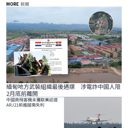
MORE
新聞
緬甸地方武裝組織最後通牒 涉電詐中國人限
2月底前離開
中國商飛客機未獲歐美認證
ARJ21前進越南失利