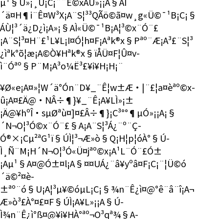
µ¹§Ú»¡¸Ü¡C¡¨¨Ê©xÁÙ»¡¡A§A­Ì
´ä¤H¶i¨Ê¤W³X¡A¨S¦³³QÃö©ã¤w¸g«Ü©¯¹B¡C¡§
ÁÙ¦³´ä¿D¿ì¡A»¡§A­Ì«Ü©¯¹B¡A¦³©x¨Ó¨£
¡A¨S¦³¤H¨£¹L¥L¡I¤Ó¦h¤F¡Aªk®x§Pªº¨Æ¡A³£¨S¦³
¿ìªk°õ¦æ¡A©Ò¥Hªk®x§ïÅÜ¤F¦Û¤v­
ì¨Óªº§P¨M¡A³o¼Ë³£¥i¥H¡H¡¨
¥Ø«e¡A¤»¦W´ä°Ó­n¨D¥_¨Ê¦w±Æ·|¨£¦a¤èªº©x­
û¡A¤£Ä@·NÂ÷¶}¥_¨Ê¡A¥L­Ì»¡±
¡Ä@¥hºÎ·sµØªù¤]¤£Â÷¶}¡C³°°¶µÓ»¡¡A¡§
´N¬O¦³­Ó©x¨Ó¨£§A¡A¨S¦³Á¿¨º¨Ç­
Ó®×¡Cµ²ªG¹ï§Ú­Ì¦³¬Æ»ò§Q¡H¦p¦óÀ°§Ú­
Ì¸Ñ¨M¡H´N¬O¦³­Ó«Ü¤jªº©x¡A¹L¨Ó¨£­Ó­±
¡Aµ¹§A¤@­Ó­±¤l¡A§¤¤UÁ¿¨â¥yºâ¤F¡C¡¨¦Ü©ó
´ä©²¤è­
±ªº¨ó§U¡A¦³µ¥©óµL¡C¡§¾n¨Ê¿ì¤@°ê¨â¨î¡A¬
Æ»ò³£À°¤£¤F§Ú­Ì¡A¥L»¡¡A§Ú­
Ì¾n¨Ê¿ì°ß¤@¥i¥HÀ°ªº¬O³qª¾§A­