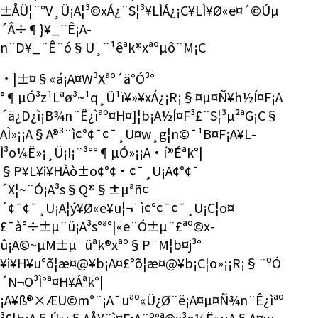
±ÅÜ¦¨°V¸Ü¡A¦³©xÁ¿¨S¦³¥L­ÌÁ¿¡C¥L­Ì¥Ø«e¤´©Úµ
´Â÷¶}¥_¨Ê¡A­
n¨D¥_¨Ê¨ó§U¸¨¹êªk®xªºµô¨M¡C
·|­±¤§«á¡A¤W³Xªº´ä°Ó³°
°¶µÓ³z¹Lªø³~¹q¸Ü¹ï¥»¥xÁ¿¡R¡§¤µ¤Ñ¥h½Í¤F¡A
´ä¿D¿ì¡B¾n¨Ê¿ìªº¤H¤]¦b¡A½Í¤F³£¨S¦³µ²ªG¡C§
A­Ì»¡¡A§A®³¨ì¢°¢¯¢¯¸U¤w¸g¦n©¯¹B¤F¡A¥L­
Ì³o¼Ë»¡¸Ü¡I¡¨³°°¶µÓ»¡¡A·í®Éªk°|
§P¥L¥i¥HÀò±o¢°¢·¢¯¸U¡A¢°¢¯
´X¦~¨Ó¡A³s§Q®§±µªñ¢
´¢¯¢¯¸U¡A¦ý¥Ø«e¥u¦¬¨ì¢°¢¯¢¯¸U¡C¦o¤
£¯à°÷±µ¨ü¡A³s°ª°|«e¨Ó±µ¨£ªº©x­
û¡A©~µM±µ¨üªk®xªº§P¨M¦b¤j³°
¥i¥H¥u°õ¦æ¤@¥b¡A¤£°õ¦æ¤@¥b¡C¦o»¡¡R¡§¨º­Ó
´N¬O³Ì°ª¤H¥Áªk°|
¡A¥ß®×ÆU©m°¨¡A¯uªº«Ü¿Ø¨ë¡A¤µ¤Ñ¾n¨Ê¿ìªº