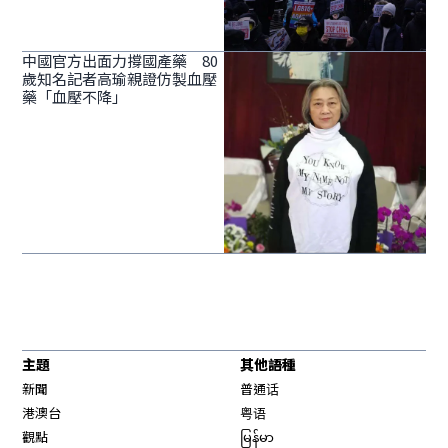
中國官方出面力撐國產藥 80
歲知名記者高瑜親證仿製血壓
藥「血壓不降」
主題
其他語種
新聞
普通话
港澳台
粤语
觀點
မြန်မာ