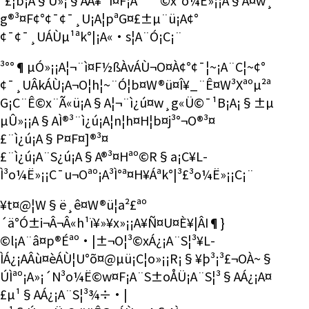
³£¦b¡A§Ú»¡§AÅ¥¨ì¤F¡A¨º°ª©x³o¼Ë»¡¡A§A¤w¸
g®³¤F¢°¢¯¢¯¸U¡A¦pªG¤£±µ¨ü¡A¢°
¢¯¢¯¸UÁÙµ¹ªk°|¡A­«·s¦A¨Ó¡C¡¨
³°°¶µÓ»¡¡A¦¬¨ì¤F½ßÀvÁÙ¬O¤À¢°¢¯¦~¡A¨C¦~¢°
¢¯¸UÂkÁÙ¡A¬O¦h¦~¨Ó¦b¤W®ü¤Î¥_¨Ê¤W³Xªºµ²ª
G¡C¨Ê©x¨Ã«ü¡A§A¦¬¨ì¿ú¤w¸g«Ü©¯¹B¡A¡§±µ
µÛ»¡¡A§A­Ì®³¨ì¿ú¡A¦n¦h¤H¦b¤j³°¬O®³¤
£¨ì¿ú¡A§P¤F¤]®³¤
£¨ì¿ú¡A¨S¿ú¡A§A®³¤Hªº©R§a¡C¥L­
Ì³o¼Ë»¡¡C¯u¬Oªº¡A³Ì°ª¤H¥Áªk°|³£³o¼Ë»¡¡C¡¨
¥t¤@¦W§ë¸ê¤W®ü¦a²£ªº
´ä°Ó±i¬Â¬Â«h¹ï¥»¥x»¡¡A¥Ñ¤U¤È¥|ÂI¶}
©l¡A¨â¤p®Éªº·|­±¬O¦³©xÁ¿¡A¨S¦³¥L­
ÌÁ¿¡AÂù¤èÁÙ¦U°õ¤@µü¡C¦o»¡¡R¡§¥þ³¡³£¬OÀ~§
Ú­Ìªº¡A»¡´N³o¼Ë©w¤F¡A¨S±oÅÜ¡A¨S¦³§AÁ¿¡A¤
£µ¹§AÁ¿¡A¨S¦³¾÷·|