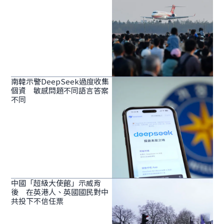
南韓示警DeepSeek過度收集
個資 敏感問題不同語言答案
不同
中國「超級大使館」示威背
後 在英港人、英國國民對中
共投下不信任票