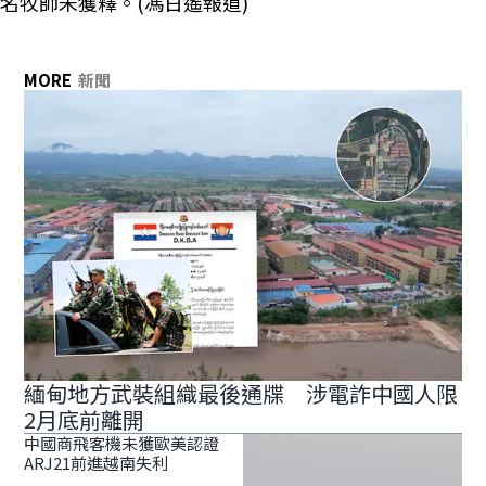
名牧師未獲釋。(馮日遙報道)
MORE
新聞
緬甸地方武裝組織最後通牒 涉電詐中國人限
2月底前離開
中國商飛客機未獲歐美認證
ARJ21前進越南失利