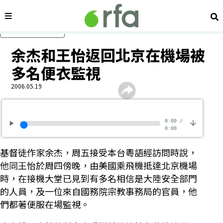
內容分類
搜
跳過主要內容
余杰和王怡返回北京在機場被
多名便衣監視
2006.05.19
0:00
/
0:00
基督徒作家余杰，周五接受本台粵語經訪問時說，
他同王怡於周四傍晚，由美國乘飛機抵達北京機場
時，在接機大堂已見到有多名相信是大陸安全部門
的人員，及一位來自國務院宗教事務局的官員，他
們都著便服在場監視。