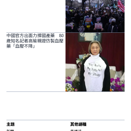
中國官方出面力撐國產藥 80
歲知名記者高瑜親證仿製血壓
藥「血壓不降」
主題
其他語種