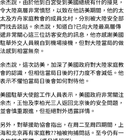
余杰說，由於他到白宮受到美國總統有什的接見，
令大陸高層非常憤怒，以致在他訪美期間，他的太
太及方舟家庭教會的成員北村，分別被大陸安全部
門找去談話。余杰說，知道白?已向大陸最高層傳
遞非常關心這三位訪客安危的訊息，他亦感謝美國
駐華外交人員親自到機場接機，但對大陸當局的做
法感到相當無奈。
余杰說，這次訪美，加深了美國政府對大陸家庭教
會的認識，但相信當局日後的打力度不會減低。他
表示不懼怕當局日後會如何對待他。
美國駐華大使館工作人員表示，美國政府非常關注
余杰，王怡及李柏光三人返回北京後的安全問題，
並會慎重跟進，但拒絕對外透露詳情。
另外，對華援助協會指出，在周二至周四期間，上
海和北京再有家庭教??袖被拘捕問話。至今仍有一