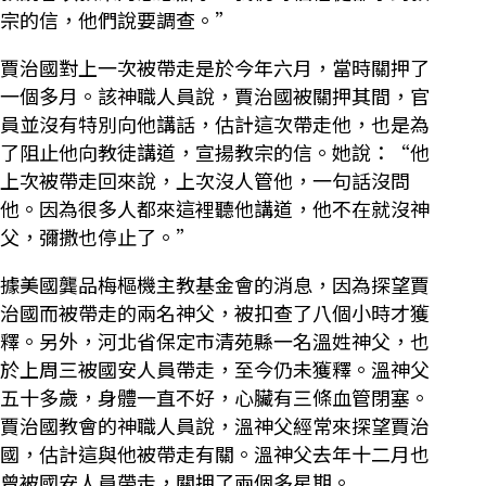
宗的信，他們說要調查。”
賈治國對上一次被帶走是於今年六月，當時關押了
一個多月。該神職人員說，賈治國被關押其間，官
員並沒有特別向他講話，估計這次帶走他，也是為
了阻止他向教徒講道，宣揚教宗的信。她說：“他
上次被帶走回來說，上次沒人管他，一句話沒問
他。因為很多人都來這裡聽他講道，他不在就沒神
父，彌撒也停止了。”
據美國龔品梅樞機主教基金會的消息，因為探望賈
治國而被帶走的兩名神父，被扣查了八個小時才獲
釋。另外，河北省保定市清苑縣一名溫姓神父，也
於上周三被國安人員帶走，至今仍未獲釋。溫神父
五十多歲，身體一直不好，心臟有三條血管閉塞。
賈治國教會的神職人員說，溫神父經常來探望賈治
國，估計這與他被帶走有關。溫神父去年十二月也
曾被國安人員帶走，關押了兩個多星期。