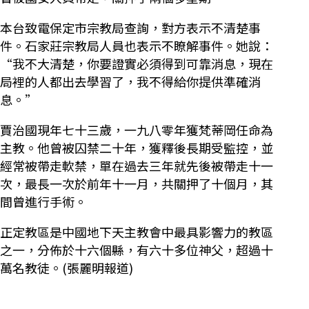
本台致電保定市宗教局查詢，對方表示不清楚事
件。石家莊宗教局人員也表示不瞭解事件。她說：
“我不大清楚，你要證實必須得到可靠消息，現在
局裡的人都出去學習了，我不得給你提供準確消
息。”
賈治國現年七十三歲，一九八零年獲梵蒂岡任命為
主教。他曾被囚禁二十年，獲釋後長期受監控，並
經常被帶走軟禁，單在過去三年就先後被帶走十一
次，最長一次於前年十一月，共關押了十個月，其
間曾進行手術。
正定教區是中國地下天主教會中最具影響力的教區
之一，分佈於十六個縣，有六十多位神父，超過十
萬名教徒。(張麗明報道)