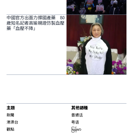
中國官方出面力撐國產藥 80
歲知名記者高瑜親證仿製血壓
藥「血壓不降」
主題
其他語種
新聞
普通话
港澳台
粤语
觀點
မြန်မာ