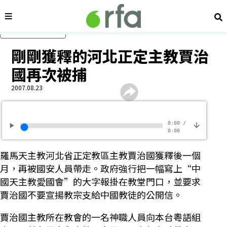
內容分類
搜
跳過主要內容
剛剛獲釋的河北正定主教賈治
國再次被捕
2007.08.23
0:00
/
0:00
羅馬天主教河北省正定教區主教賈治國獲釋後一個
月，再被國安人員帶走。政府強行把一幅寫上“中
國天主教愛國會”的大字報掛在教堂門口，並要求
賈治國不要宣揚教宗支給中國教徒的公開信。
賈治國主教所在教會的一名神職人員向本台粵語組