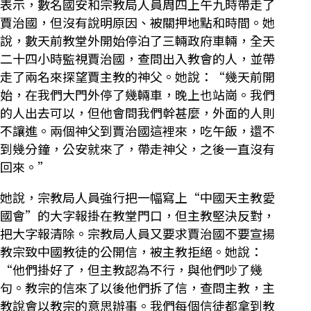
表示，數名國安和宗教局人員周四上午九時帶走了
賈治國，但沒有說明原因、被關押地點和時間。她
說，數天前教堂外開始停泊了三輛政府車輛，全天
二十四小時監視賈治國，查問出入教會的人，並帶
走了兩名來探望賈主教的神父。她說：“幾天前開
始，在我們大門外停了幾輛車，晚上也站崗。我們
的人出去可以，但他會問我們幹甚麼，外面的人則
不讓進。兩個神父到賈治國這裡來，吃午飯，還不
到幾分鐘，公安就來了，帶走神父，之後一直沒有
回來。”
她說，宗教局人員強行把一幅寫上“中國天主教愛
國會”的大字報掛在教堂門口，但主教堅決反對，
把大字報清除。宗教局人員又要求賈治國不要宣揚
教宗致中國教徒的公開信，被主教拒絕。她說：
“他們掛好了，但主教認為不行，與他們吵了幾
句。教宗的信來了以後他們拆了信，查問主教，主
教說會以教宗的意思辦事。我們每個信徒都拿到教