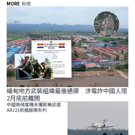
MORE
新聞
緬甸地方武裝組織最後通牒 涉電詐中國人限
2月底前離開
中國商飛客機未獲歐美認證
ARJ21前進越南失利