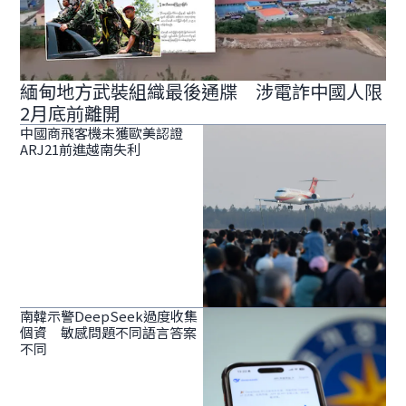
緬甸地方武裝組織最後通牒 涉電詐中國人限
2月底前離開
中國商飛客機未獲歐美認證
ARJ21前進越南失利
南韓示警DeepSeek過度收集
個資 敏感問題不同語言答案
不同