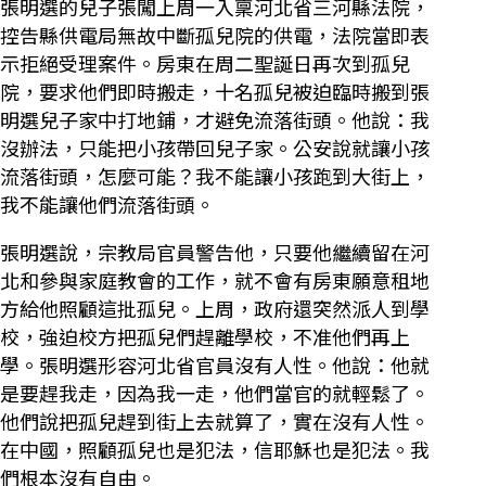
張明選的兒子張闖上周一入稟河北省三河縣法院，
控告縣供電局無故中斷孤兒院的供電，法院當即表
示拒絕受理案件。房東在周二聖誕日再次到孤兒
院，要求他們即時搬走，十名孤兒被迫臨時搬到張
明選兒子家中打地鋪，才避免流落街頭。他說：我
沒辦法，只能把小孩帶回兒子家。公安說就讓小孩
流落街頭，怎麼可能？我不能讓小孩跑到大街上，
我不能讓他們流落街頭。
張明選說，宗教局官員警告他，只要他繼續留在河
北和參與家庭教會的工作，就不會有房東願意租地
方給他照顧這批孤兒。上周，政府還突然派人到學
校，強迫校方把孤兒們趕離學校，不准他們再上
學。張明選形容河北省官員沒有人性。他說：他就
是要趕我走，因為我一走，他們當官的就輕鬆了。
他們說把孤兒趕到街上去就算了，實在沒有人性。
在中國，照顧孤兒也是犯法，信耶穌也是犯法。我
們根本沒有自由。