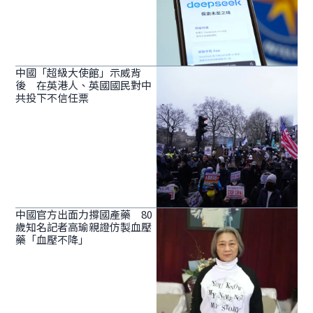
中國「超級大使館」示威背
後 在英港人、英國國民對中
共投下不信任票
中國官方出面力撐國產藥 80
歲知名記者高瑜親證仿製血壓
藥「血壓不降」