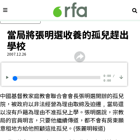
內容分類
搜
跳過主要內容
當局將張明選收養的孤兒趕出
學校
2007.12.26
0:00
/
0:00
中國基督教家庭教會聯合會會長張明選開辦的孤兒
院，被政府以非法經營為理由取締及迫遷﹐當局還
以沒有戶籍為理由不准孤兒上學。張明選說，宗教
局的官員明言，只要他繼續傳道，都不會有房東願
意租地方給他照顧這批孤兒。(張麗明報道)