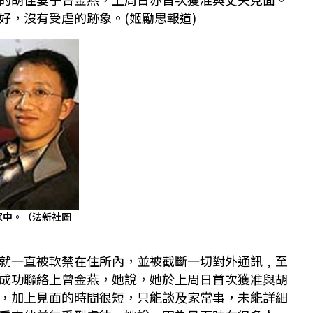
好，沒有受虐的跡象。(姬勵思報道)
在家中。（法新社圖
就一直被軟禁在住所內，並被截斷一切對外通訊﹐至
成功聯絡上曾金燕，她說，她於上周日首次獲准與胡
，加上見面的時間很短，只能談及家常事，未能詳細