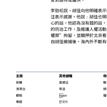
李勁松說，胡佳向他明確表示
注表示感謝。他說﹕胡佳也明
心的話，他認為沒有錯的話，
的防治工作，及維護人權活動
權罪”拘留，並關押於北京看
自胡佳被捕後，海內外不斷有
主題
其他語種
收
新聞
普通话
聲
港澳台
粤语
頻
觀點
မြန်မာ
播
專題
한국어