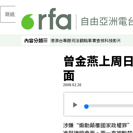
跳過主要內容
內容分類
港澳台
專題
司法
觀點
事實查核
科技
影片
內容分類
曾金燕上周
面
2008.02.20
涉嫌“煽動顛覆國家政權罪”
准與律師會面。而一直被軟禁