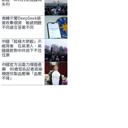
失利
南韓示警DeepSeek過
度收集個資 敏感問題
不同語言答案不同
中國「超級大使館」示
威背後 在英港人、英
國國民對中共投下不信
任票
中國官方出面力撐國產
藥 80歲知名記者高瑜
親證仿製血壓藥「血壓
不降」