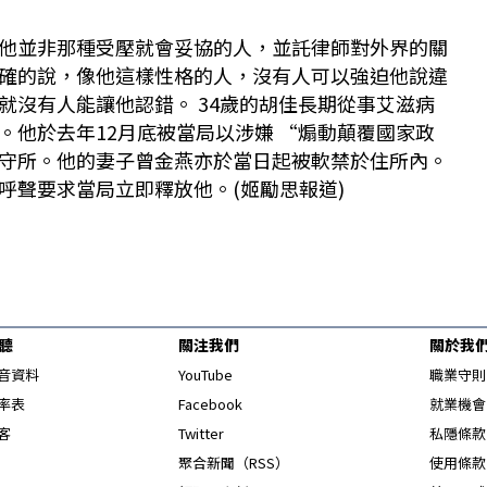
他並非那種受壓就會妥協的人，並託律師對外界的關
確的說，像他這樣性格的人，沒有人可以強迫他說違
就沒有人能讓他認錯。 34歲的胡佳長期從事艾滋病
。他於去年12月底被當局以涉嫌 “煽動顛覆國家政
守所。他的妻子曾金燕亦於當日起被軟禁於住所內。
呼聲要求當局立即釋放他。(姬勵思報道)
聽
關注我們
關於我
Opens in new window
音資料
YouTube
職業守則
Opens in new window
率表
Facebook
就業機會
Opens in new window
客
Twitter
私隱條款
Opens in new window
聚合新聞（RSS）
使用條款