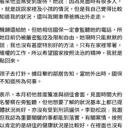
看來他並無受到虐待。她說﹕因為見面時有很多人，
，就是說說家裡及小孩的情況，但是我自己覺得比較
知道我的狀況，還叫我開車帶爸媽出外走走。
機歸還給她，但她相信國保一定會監聽她的電話，所
她目前仍被嚴密監控及限制自由，她現時只能默默的
說﹕我也沒有甚麼特別好的方法，只有在家裡等著，
維權的工作，所以希望國家按照法治的精神，我就是
點回來。
孩子去打針。據目擊的鄰居告知，當她外出時，國保
不知道所為何事。
表示，本月初他首度獲准與胡佳會面，見面時間大約
名警察在旁監聽，但他想要了解的狀況基本上都已提
體狀況尚好，亦沒有受到刑訊逼供。李勁松說﹕我跟
但我認為重要關鍵的事都能到落實，有關案情，按照
以肯定的是胡佳的健康狀況是比較好，在裡面也沒有