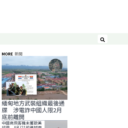
搜尋
MORE
新聞
緬甸地方武裝組織最後通
牒 涉電詐中國人限2月
底前離開
中國商飛客機未獲歐美
認證 ARJ21前進越南