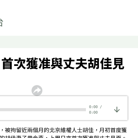
聲音資料
聽眾報料
日首次獲准與丈夫胡佳見
0:00
/
0:00
，被拘留近兩個月的北京維權人士胡佳，月初首度獲
的胡佳妻子曾金燕，上周日亦首次獲准與丈夫見面。