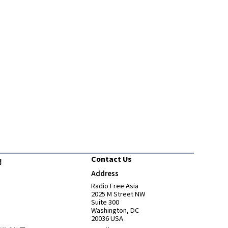
Contact Us
們
Address
Opens in new window
Radio Free Asia
2025 M Street NW
Suite 300
Washington, DC
20036 USA
Opens in new window