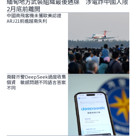
緬甸地方武裝組織最後通牒 涉電詐中國人限
2月底前離開
中國商飛客機未獲歐美認證
ARJ21前進越南失利
南韓示警DeepSeek過度收集
個資 敏感問題不同語言答案
不同