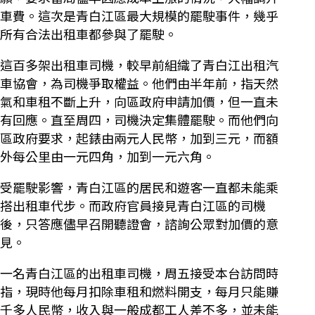
車費。這次是青白江區最大規模的罷駛事件，幾乎
所有合法出租車都參與了罷駛。
這百多架出租車司機，較早前組織了青白江出租汽
車協會，為司機爭取權益。他們由半年前，指天然
氣和車租不斷上升，向區政府申請加價，但一直未
有回應。直至周四，司機決定集體罷駛。而他們向
區政府要求，起錶由兩元人民幣，加到三元，而額
外每公里由一元四角，加到一元六角。
受罷駛影響，青白江區的居民和遊客一直都未能乘
搭出租車代步。而政府官員接見青白江區的司機
後，只答應儘早召開聽證會，諮詢公眾對加價的意
見。
一名青白江區的出租車司機，周五接受本台訪問時
指，現時他每月扣除車租和燃料開支，每月只能賺
千多人民幣，收入與一般成都工人差不多，並未能