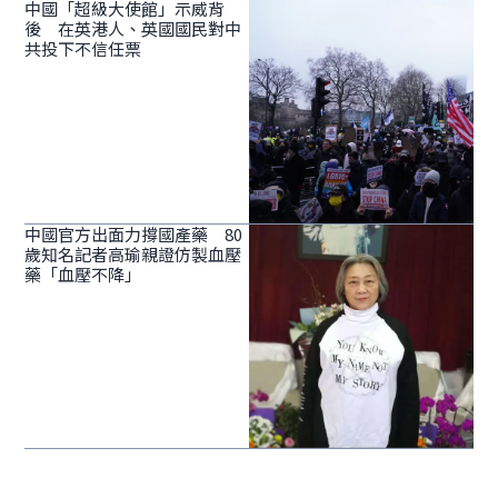
中國「超級大使館」示威背
後 在英港人、英國國民對中
共投下不信任票
中國官方出面力撐國產藥 80
歲知名記者高瑜親證仿製血壓
藥「血壓不降」