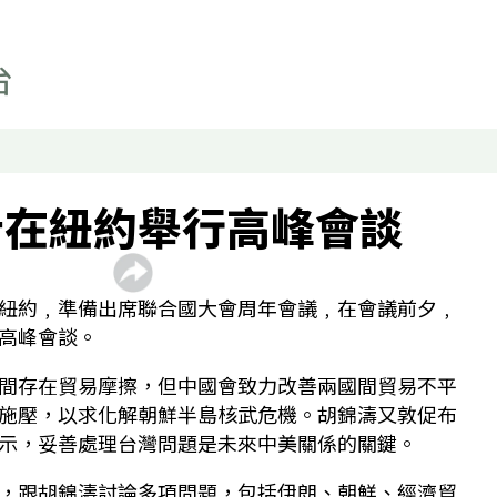
科技
影片
顯示 影片 個子版面
聲如洪鍾
財經自由講
什在紐約舉行高峰會談
香港人自由講
關於我們
顯示 關於我們 個子版面
紐約﹐準備出席聯合國大會周年會議﹐在會議前夕﹐
聯絡我們
高峰會談。
最新廣播頻率
間存在貿易摩擦，但中國會致力改善兩國間貿易不平
聲音資料
施壓，以求化解朝鮮半島核武危機。胡錦濤又敦促布
聽眾報料
示，妥善處理台灣問題是未來中美關係的關鍵。
，跟胡錦濤討論多項問題，包括伊朗、朝鮮、經濟貿