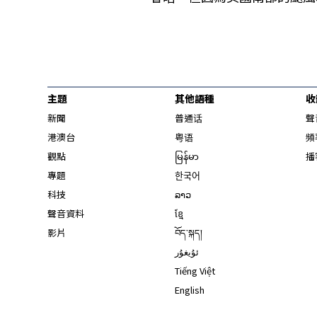
主題
其他語種
收
新聞
普通话
聲
港澳台
粤语
頻
觀點
မြန်မာ
播
專題
한국어
科技
ລາວ
聲音資料
ខ្មែ
影片
བོད་སྐད།
ئۇيغۇر
Tiếng Việt
English