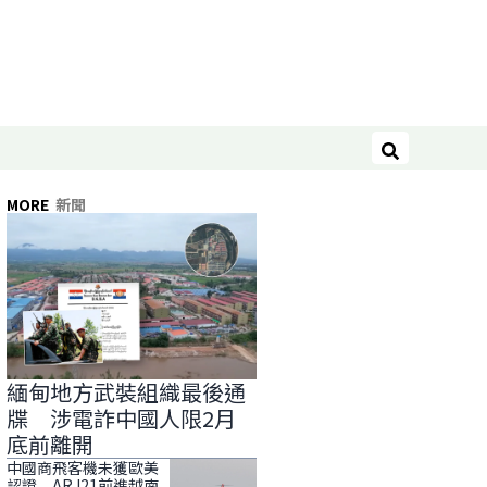
搜尋
MORE
新聞
緬甸地方武裝組織最後通
牒 涉電詐中國人限2月
底前離開
中國商飛客機未獲歐美
認證 ARJ21前進越南