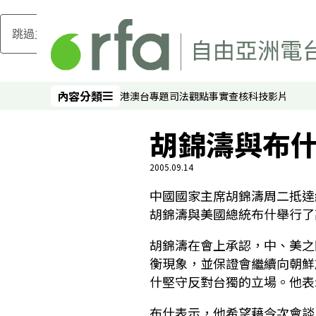
跳過主要內容
內容分類
港澳台
專題
司法
觀點
事實查核
科技
影片
內容分類
胡錦濤與布
2005.09.14
中國國家主席胡錦濤周二抵達
胡錦濤與美國總統布什舉行了
胡錦濤在會上承認，中、美之
衡現象，並保證會繼續向朝鮮
什堅守反對台獨的立場。他表
布什表示，他希望藉今次會談