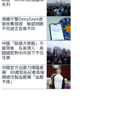
失利
南韓示警DeepSeek過
度收集個資 敏感問題
不同語言答案不同
中國「超級大使館」示
威背後 在英港人、英
國國民對中共投下不信
任票
中國官方出面力撐國產
藥 80歲知名記者高瑜
親證仿製血壓藥「血壓
不降」