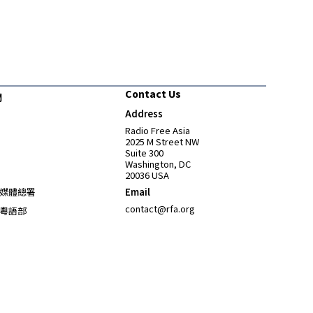
Contact Us
們
Address
Opens in new window
Radio Free Asia
2025 M Street NW
Suite 300
Washington, DC
20036 USA
Opens in new window
媒體總署
Email
Opens in new window
contact@rfa.org
粵語部
Opens in new window