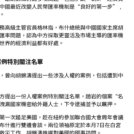
中國最近改變人民幣匯率機制是“良好的第一步”﹐
。
務高級主管官員格林指，布什總統與中國國家主席胡
匯率問題，認為中方採取更靈活及市場主導的匯率機
世界的經濟利益都有好處。
案例特別關注名單
，曾向胡錦濤提出一些涉及人權的案例，包括遭到中
方提出一份人權案例特別關注名單，趙岩的個案“名
洩漏國家機密給外籍人士，下令逮捕並予以羈押。
第一次踏足美國，趁在紐約參加聯合國大會周年會議
布什進行雙邊會談。兩位領袖原定於本月7日在白宮
救災工作﹐胡錦濤推遲對美國的國事訪問。