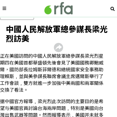
內容分類
搜
跳過主要內容
中國人民解放軍總參謀長梁光
烈訪美
正在美國訪問的中國人民解放軍總參謀長梁光烈星
期四在美國首都華盛頓先後會見了美國國務卿鮑威
爾，國防部長拉姆斯菲爾德和總統國家安全事務助
理賴斯﹐並與美參謀長聯席會議主席邁爾斯舉行了
工作會談﹐雙方就進一步加強中美兩國和兩軍關係
交換了看法。
据中國官方報導﹐梁光烈此次訪問的主要目的是希
望与美國官員討論台海兩岸問題﹐特別是美國向台
灣出售武器等問題。然而報導表示﹐美國并未就多