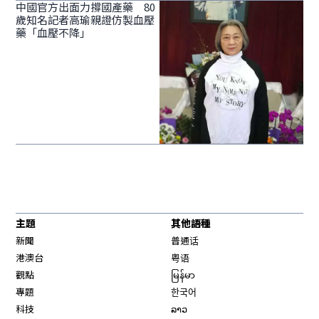
中國官方出面力撐國產藥 80
歲知名記者高瑜親證仿製血壓
藥「血壓不降」
主題
其他語種
新聞
普通话
港澳台
粤语
觀點
မြန်မာ
專題
한국어
科技
ລາວ