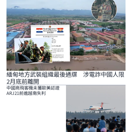
緬甸地方武裝組織最後通牒 涉電詐中國人限
2月底前離開
中國商飛客機未獲歐美認證
ARJ21前進越南失利