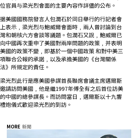
位官員与梁光烈會面的主要內容作詳儘的公布。
据美國國務院發言人包潤石於同日舉行的行記者會
上表示﹐梁光烈与鮑威爾會面時﹐兩人曾討論到台
灣和朝核六方會談等議題。包潤石又說﹐鮑威爾已
向中國再次重申了美國對兩岸問題的政策﹐并表明
美國的政策不變﹐即基於一個中國政策 和對中美三
項聯合公報的承諾﹐以及承擔美國的《台灣關係
法》所規定的責任。
梁光烈此行是應美國參謀首長聯席會議主席邁爾斯
邀請訪問美國﹐他是繼1997年傅全有之后首位訪美
的中國的總參謀長。而訪問當日﹐邁爾斯以十九響
禮炮儀式歡迎梁光烈的到訪。
MORE
新聞