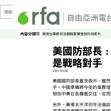
跳過主要內容
內容分類
港澳台
專題
司法
觀點
事實查核
科技
影片
內容分類
美國防部長
是戰略對手
2007.03.08
美國國防部長蓋茨表示，雖然
手。中國準備將今年的軍費增
相信中美在各層面交往，從而
另外，美軍太平洋司令法倫認
軍事委員會聽証會時說，美國