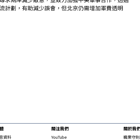
聽眾報料
流計劃，有助減少誤會，但北京仍需增加軍費透明
聽
關注我們
關於我
Opens in new window
音資料
YouTube
職業守則