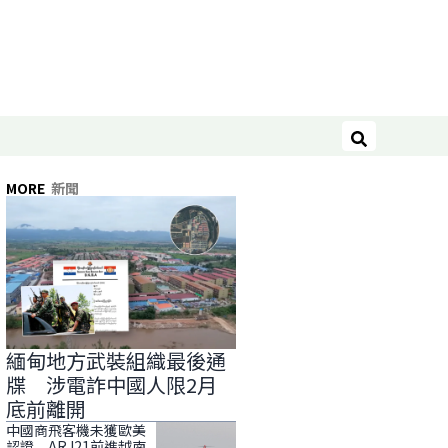
搜尋
MORE
新聞
緬甸地方武裝組織最後通
牒 涉電詐中國人限2月
底前離開
中國商飛客機未獲歐美
認證 ARJ21前進越南