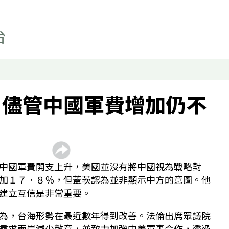
國是縱橫
寰宇古今
事實查核
科技
影片
顯示 影片 個子版面
﹕儘管中國軍費增加仍不
聲如洪鍾
財經自由講
香港人自由講
中國軍費開支上升，美國並沒有將中國視為戰略對
關於我們
顯示 關於我們 個子版面
加１７．８％，但蓋茨認為並非顯示中方的意圖。他
聯絡我們
建立互信是非常重要。
最新廣播頻率
為，台海形勢在最近數年得到改善。法倫出席眾議院
聲音資料
尋求兩岸減少敵意，並致力加強中美軍事合作，透過