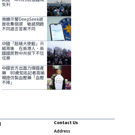
失利
南韓示警DeepSeek過
度收集個資 敏感問題
不同語言答案不同
中國「超級大使館」示
威背後 在英港人、英
國國民對中共投下不信
任票
中國官方出面力撐國產
藥 80歲知名記者高瑜
親證仿製血壓藥「血壓
不降」
Contact Us
們
Address