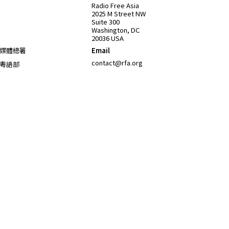
Opens in new window
Radio Free Asia
2025 M Street NW
Suite 300
Washington, DC
20036 USA
Opens in new window
媒體總署
Email
Opens in new window
contact@rfa.org
粵語部
Opens in new window