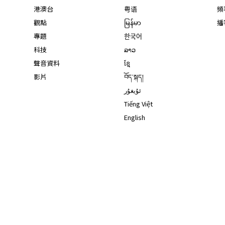
港澳台
粤语
頻
觀點
မြန်မာ
播
專題
한국어
科技
ລາວ
聲音資料
ខ្មែ
影片
བོད་སྐད།
ئۇيغۇر
Tiếng Việt
English