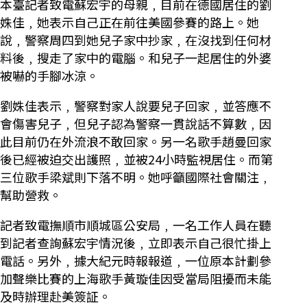
本臺記者致電蘇宏宇的母親﹐目前在德國居住的劉
姝佳﹐她表示自己正在前往美國參賽的路上。她
說﹐警察周四到她兒子家中抄家﹐在沒找到任何材
料後﹐搜走了家中的電腦。和兒子一起居住的外婆
被嚇的手腳冰涼。
劉姝佳表示﹐警察對家人說要兒子回家﹐並答應不
會傷害兒子﹐但兒子認為警察一貫說話不算數﹐因
此目前仍在外流浪不敢回家。另一名歌手趙曼回家
後已經被迫交出護照﹐並被24小時監視居住。而第
三位歌手梁斌則下落不明。她呼籲國際社會關注﹐
幫助營救。
記者致電撫順市順城區公安局﹐一名工作人員在聽
到記者查詢蘇宏宇情況後﹐立即表示自己很忙掛上
電話。另外﹐據大紀元時報報道﹐一位原本計劃參
加聲樂比賽的上海歌手黃璇佳因受當局阻擾而未能
及時辦理赴美簽証。