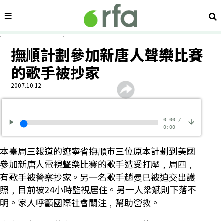
內容分類
搜
跳過主要內容
撫順計劃參加新唐人聲樂比賽
的歌手被抄家
2007.10.12
0:00
/
0:00
本臺周三報道的遼寧省撫順市三位原本計劃到美國
參加新唐人電視聲樂比賽的歌手遭受打壓﹐周四﹐
有歌手被警察抄家。另一名歌手趙曼已被迫交出護
照﹐目前被24小時監視居住。另一人梁斌則下落不
明。家人呼籲國際社會關注﹐幫助營救。