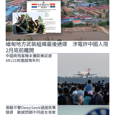
緬甸地方武裝組織最後通牒 涉電詐中國人限
2月底前離開
中國商飛客機未獲歐美認證
ARJ21前進越南失利
南韓示警DeepSeek過度收集
個資 敏感問題不同語言答案