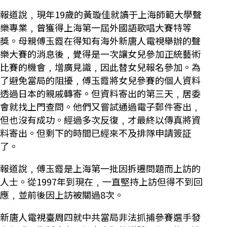
報道說﹐現年19歲的黃璇佳就讀于上海師範大學聲
樂專業﹐曾獲得上海第一屆外國語歌唱大賽特等
獎。母親傅玉霞在得知有海外新唐人電視舉辦的聲
樂大賽的消息後﹐覺得是一次讓女兒參加正統藝術
比賽的機會﹐增廣見識﹐因此替女兒報名參加。為
了避免當局的阻擾﹐傅玉霞將女兒參賽的個人資料
透過日本的親戚轉寄。但資料寄出的第三天﹐居委
會就找上門查問。他們又嘗試通過電子郵件寄出﹐
但也沒有成功。經過多次反復﹐才最終以傳真將資
料寄出。但剩下的時間已經來不及排隊申請簽証
了。
報道說﹐傅玉霞是上海第一批因拆遷問題而上訪的
人士。從1997年到現在﹐一直堅持上訪但得不到回
應﹐並前後因上訪被關過8次。
新唐人電視臺周四就中共當局非法抓捕參賽選手發