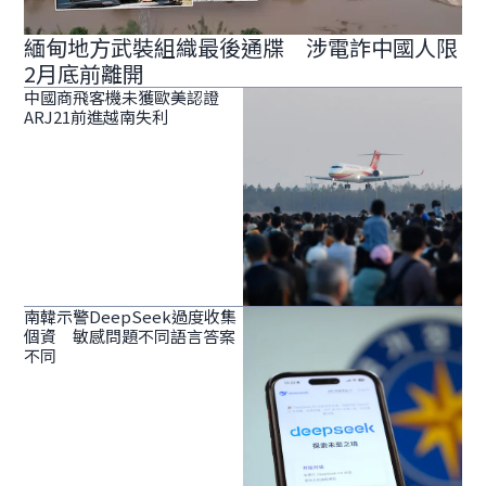
緬甸地方武裝組織最後通牒 涉電詐中國人限
2月底前離開
中國商飛客機未獲歐美認證
ARJ21前進越南失利
南韓示警DeepSeek過度收集
個資 敏感問題不同語言答案
不同