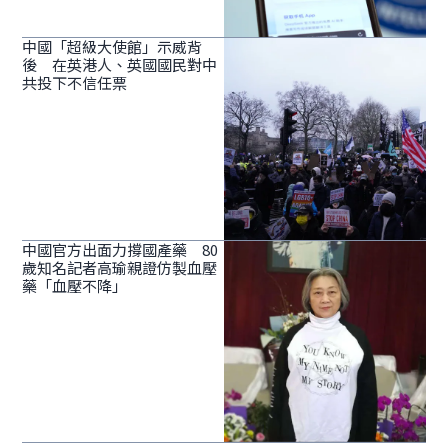
中國「超級大使館」示威背
後 在英港人、英國國民對中
共投下不信任票
中國官方出面力撐國產藥 80
歲知名記者高瑜親證仿製血壓
藥「血壓不降」