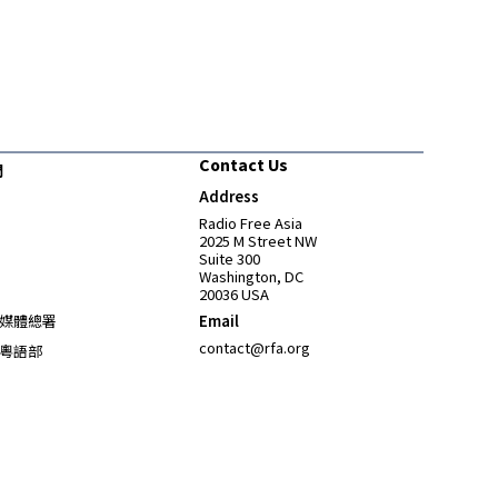
Contact Us
們
Address
Opens in new window
Radio Free Asia
2025 M Street NW
Suite 300
Washington, DC
20036 USA
Opens in new window
媒體總署
Email
Opens in new window
contact@rfa.org
粵語部
Opens in new window