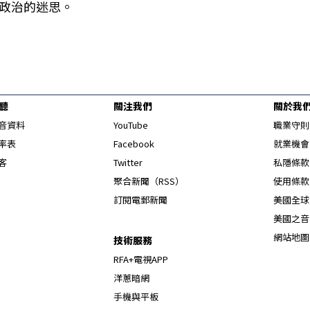
政治的迷思。
聽
關注我們
關於我
Opens in new window
音資料
YouTube
職業守則
Opens in new window
率表
Facebook
就業機會
Opens in new window
客
Twitter
私隱條款
Opens in new window
聚合新聞（RSS）
使用條款
訂閱電郵新聞
美國全球
美國之音
網站地圖
技術服務
RFA+電視APP
洋蔥暗網
手機與平板