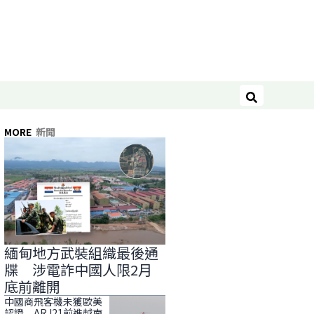
搜尋
MORE
新聞
緬甸地方武裝組織最後通
牒 涉電詐中國人限2月
底前離開
中國商飛客機未獲歐美
認證 ARJ21前進越南