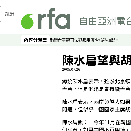
跳過主要內容
內容分類
港澳台
專題
司法
觀點
事實查核
科技
影片
內容分類
陳水扁望與胡
2005.07.26
總統陳水扁表示，雖然北京領
善意，但是他還是會持續善意
陳水扁表示，兩岸領導人如果
問題，但似乎中國國家主席胡
陳水扁說：「今年11月在韓國
個平台，如果中國不再阻撓，