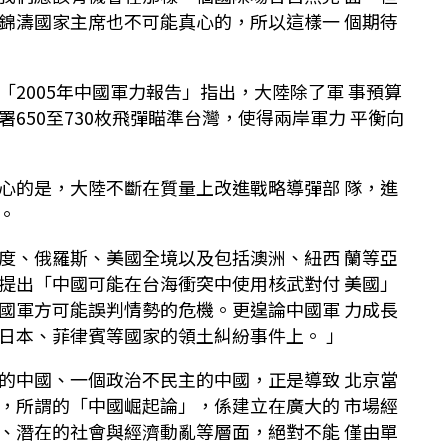
錦濤國家主席也不可能真心的，所以這樣一 個期待
2005年中國軍力報告」指出，大陸除了軍 事預算
650至730枚飛彈瞄準台灣，使得兩岸軍力 平衡向
心的是，大陸不斷在質量上改進戰略導彈部 隊，進
。
度、俄羅斯、美國全境以及包括澳洲、紐西 蘭等亞
提出「中國可能在台海衝突中使用核武對付 美國」
國軍方可能誤判情勢的危機。更遑論中國軍 力成長
日本、菲律賓等國家的領土糾紛事件上。 」
的中國、一個政治不民主的中國，正是導致 北京當
，所謂的「中國崛起論」，係建立在廣大的 市場經
、潛在的社會與經濟動亂等層面，絕對不能 僅由單