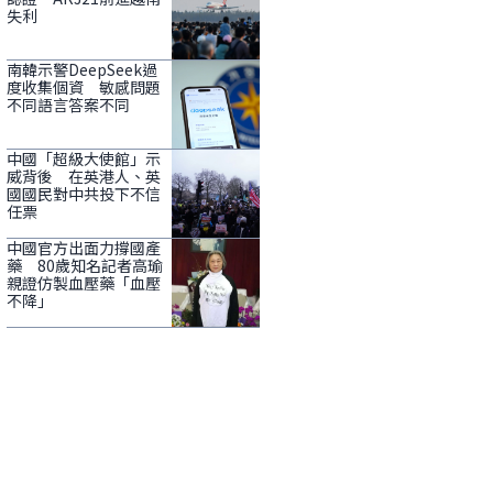
失利
南韓示警DeepSeek過
度收集個資 敏感問題
不同語言答案不同
中國「超級大使館」示
威背後 在英港人、英
國國民對中共投下不信
任票
中國官方出面力撐國產
藥 80歲知名記者高瑜
親證仿製血壓藥「血壓
不降」