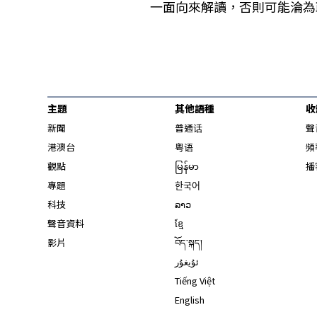
一面向來解讀，否則可能淪為
主題
其他語種
收
新聞
普通话
聲
港澳台
粤语
頻
觀點
မြန်မာ
播
專題
한국어
科技
ລາວ
聲音資料
ខ្មែ
影片
བོད་སྐད།
ئۇيغۇر
Tiếng Việt
English