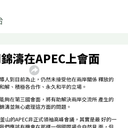
科技
影片
顯示 影片 個子版面
聲如洪鍾
財經自由講
錦濤在APEC上會面
香港人自由講
關於我們
顯示 關於我們 個子版面
聯絡我們
導人到目前為止，仍然未接受他在兩岸關係 釋放的
和解、積極各合作、永久和平的立場。
最新廣播頻率
聲音資料
能夠在第三國會面，將有助解決兩岸交流所 產生的
錦濤並無心處理這方面的問題。
聽眾報料
釜山的APEC非正式領袖高峰會議，其實是最 好的一
我們應該有機會在那樣一個國際場合自然見 面，但