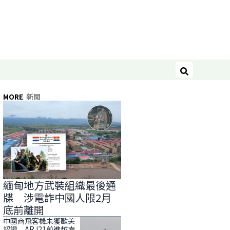
搜尋
MORE
新聞
緬甸地方武裝組織最後通
牒 涉電詐中國人限2月
底前離開
中國商飛客機未獲歐美
認證 ARJ21前進越南