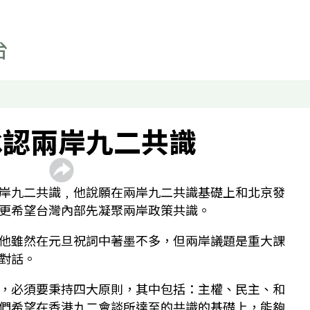
事實查核
科技
影片
顯示 影片 個子版面
聲如洪鍾
財經自由講
承認兩岸九二共識
香港人自由講
關於我們
顯示 關於我們 個子版面
岸九二共識﹐他說願在兩岸九二共識基礎上和北京發
聯絡我們
更希望台灣內部先凝聚兩岸政策共識。
最新廣播頻率
他雖然在元旦祝詞中著墨不多，但兩岸議題是重大課
聲音資料
對話。
聽眾報料
，必須要秉持四大原則，其中包括：主權、民主、和
們希望在香港九二會談所達至的共識的基礎上，能夠