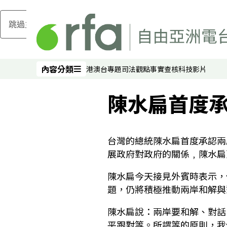
跳過主要內容
內容分類
港澳台
專題
司法
觀點
事實查核
科技
影片
內容分類
陳水扁首度
台灣的總統陳水扁首度承認兩
展政府對政府的關係﹐陳水扁
陳水扁今天接見外賓時表示，
題，仍將積極推動兩岸和解與
陳水扁說：兩岸要和解、對話
平跟對等。所謂等的原則，我