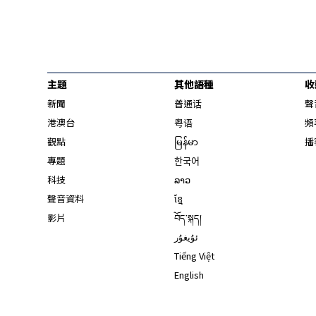
主題
其他語種
收
新聞
普通话
聲
港澳台
粤语
頻
觀點
မြန်မာ
播
專題
한국어
科技
ລາວ
聲音資料
ខ្មែ
影片
བོད་སྐད།
ئۇيغۇر
Tiếng Việt
English