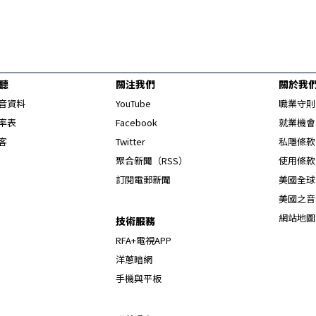
聽
關注我們
關於我
Opens in new window
音資料
YouTube
職業守則
Opens in new window
率表
Facebook
就業機會
Opens in new window
客
Twitter
私隱條款
Opens in new window
聚合新聞（RSS）
使用條款
訂閱電郵新聞
美國全球
美國之音
網站地圖
技術服務
RFA+電視APP
洋蔥暗網
手機與平板