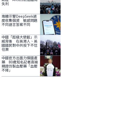
失利
南韓示警DeepSeek過
度收集個資 敏感問題
不同語言答案不同
中國「超級大使館」示
威背後 在英港人、英
國國民對中共投下不信
任票
中國官方出面力撐國產
藥 80歲知名記者高瑜
親證仿製血壓藥「血壓
不降」