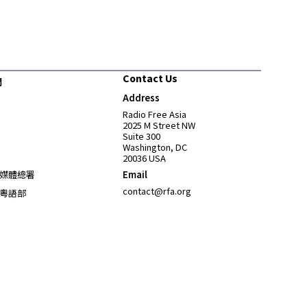
Contact Us
們
Address
Opens in new window
Radio Free Asia
2025 M Street NW
Suite 300
Washington, DC
20036 USA
Opens in new window
媒體總署
Email
Opens in new window
contact@rfa.org
粵語部
Opens in new window