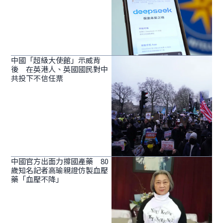
中國「超級大使館」示威背
後 在英港人、英國國民對中
共投下不信任票
中國官方出面力撐國產藥 80
歲知名記者高瑜親證仿製血壓
藥「血壓不降」