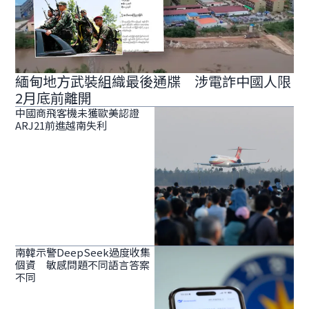
緬甸地方武裝組織最後通牒 涉電詐中國人限
2月底前離開
中國商飛客機未獲歐美認證
ARJ21前進越南失利
南韓示警DeepSeek過度收集
個資 敏感問題不同語言答案
不同