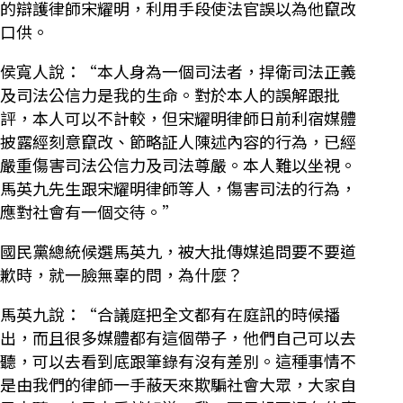
的辯護律師宋耀明，利用手段使法官誤以為他竄改
口供。
侯寬人說：“本人身為一個司法者，捍衛司法正義
及司法公信力是我的生命。對於本人的誤解跟批
評，本人可以不計較，但宋耀明律師日前利宿媒體
披露經刻意竄改、節略証人陳述內容的行為，已經
嚴重傷害司法公信力及司法尊嚴。本人難以坐視。
馬英九先生跟宋耀明律師等人，傷害司法的行為，
應對社會有一個交待。”
國民黨總統候選馬英九，被大批傳媒追問要不要道
歉時，就一臉無辜的問，為什麼？
馬英九說：“合議庭把全文都有在庭訊的時候播
出，而且很多媒體都有這個帶子，他們自己可以去
聽，可以去看到底跟筆錄有沒有差別。這種事情不
是由我們的律師一手蔽天來欺騙社會大眾，大家自