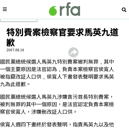
內容分類
搜
跳過主要內容
特別費案檢察官要求馬英九道
歉
2007.08.16
國民黨總統候選人馬英九特別費案被判無罪﹐其中
一個主要原因是法官認為﹐負責本案檢察官侯寬人
被指竄改証人口供﹐侯寬人下晝發表聲明要求馬英
九為此道歉。
國民黨總統候選人馬英九涉嫌貪污首長特別費案，
被判無罪的其中一個原因，是法官認定負責本案檢
察官侯寬人，涉嫌刪改証人口供。
侯寬人週四下晝終於發表聲明，指責馬英九以及他