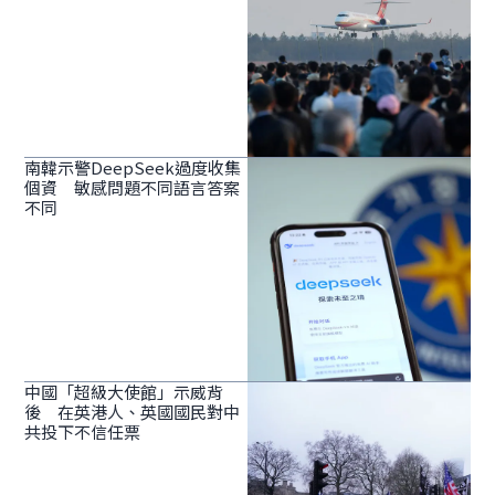
南韓示警DeepSeek過度收集
個資 敏感問題不同語言答案
不同
中國「超級大使館」示威背
後 在英港人、英國國民對中
共投下不信任票