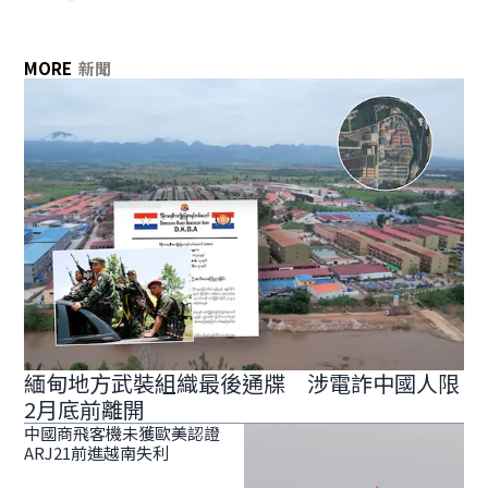
MORE
新聞
緬甸地方武裝組織最後通牒 涉電詐中國人限
2月底前離開
中國商飛客機未獲歐美認證
ARJ21前進越南失利