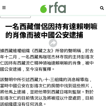
內容分類
搜
跳過主要內容
一名西藏僧侶因持有達賴喇嘛
的肖像而被中國公安逮捕
據西藏維權組織《西藏之友》所發的聲明稱﹐於去
年十二月﹐一名西藏馬咖塔杰林寺院的主持彭措次
仁因持有西藏流亡精神領袖達賴喇嘛的肖像﹐被中
國公安逮捕﹐至今沒有獲釋。
該聲明中所引述西藏九-十-三組織的消息報導指﹐
當時中國公安在彭措次仁的房間中找到這些照片﹐
將他馬上逮捕﹐並把他帶到西藏日喀則監獄。對於
彭措次仁的目前情況以及將被控以什麼處罰﹐目前
該組織還沒有任何消息。