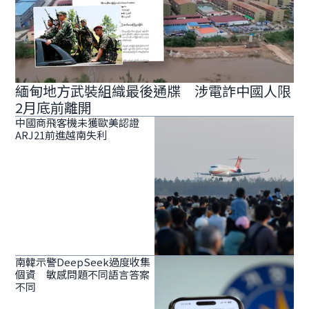
緬甸地方武裝組織最後通牒 涉電詐中國人限
2月底前離開
中國商飛客機未獲歐美認證
ARJ21前進越南失利
南韓示警DeepSeek過度收集
個資 敏感問題不同語言答案
不同