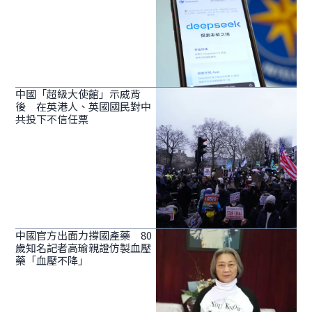
中國「超級大使館」示威背
後 在英港人、英國國民對中
共投下不信任票
中國官方出面力撐國產藥 80
歲知名記者高瑜親證仿製血壓
藥「血壓不降」