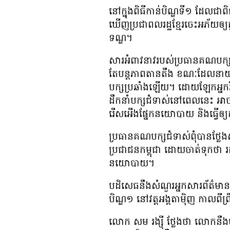
នៅ​ក្នុង​ពិធី​កាន់បិណ្ឌ​​ទី​១ ដែល​ជា​
ឃើញ​ប្រជាពលរដ្ឋ​ខ្មែរ​ចេះ​​អភ័យ​ឲ្យ
ទណ្ឌ។
សារ​អំពាវនាវ​របស់​ប្រធាន​គណបក្
តែ​បន្ត​ភាព​តានតឹង ខណៈ​ដែល​នាយករ
បក្ស​ប្រឆាំង​ឡើយ។ ដោយ​ឡែក​អ្នក
ដឹកនាំ​បក្ស​ជំទាស់​នៅ​ពេល​នេះ អាច​
រើសអើង​ផ្នែក​នយោបាយ និង​ធ្វើ​ឲ្
ប្រធាន​គណបក្ស​ជំទាស់​ពុំ​បាន​ថ្លែង
ប្រជាជន​កម្ពុជា ដោយ​ចាត់​ទុក​ថា រដូ
នយោបាយ។
បដិសេធ​នឹង​សំណួរ​​អ្នក​សារព័ត៌មាន
បិណ្ឌ​១ នៅ​វត្ត​អង្គតាម៉ិញ កាល​ពី​ព្រ
លោក សម រង្ស៊ី ថ្លែង​ថា លោក​នឹង​មិន​