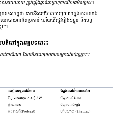
ារ​នយោបាយ ត្រូវ​ផ្ទៀងផ្ទាត់​ជាមួយ​ក្រមសីលធម៌​សង្គម»
។
ទេស​កម្ពុជា អាច​នឹង​នៅ​តែ​ជា​ការ​ប្រឈម​ក្នុង​ការ​កសាង​
នយោបាយ​នៅ​តែ​ប្រកាន់ ហើយ​ដើរ​ផ្លូវ​រៀងៗ​ខ្លួន និង​បន្ត​
ង្គម៕
លមតិនៅក្នុងអត្ថបទនេះ៖
​នឹង​ផ្សាយ​តែ​មតិ​ណា ដែល​មិន​ជេរ​ប្រមាថ​ដល់​អ្នក​ដទៃ​ប៉ុណ្ណោះ។
របៀប​ទទួល​ព័ត៌មាន​
ស្វែងរកព័ត៌មានចាស់ៗ
ow
វិទ្យុ​រលក​ធាតុអាកាស​ខ្លី SW
ប័ណ្ណសារ​ព័ត៌មាន​
​ផ្កាយ​រណប
ប័ណ្ណសារ​សំឡេង
ow
​ផតខាសធ៍(Podcast)
ប្លង់បណ្តាញ (Sitemap)