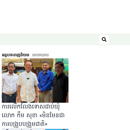
ស្វែងរក
អត្ថបទពេញនិយម
នយោបាយ
ការលើកលែងទោសជាប់ឃុំ
លោក កឹម សុខា «មិនមែនជា
ការបង្រួបបង្រួមជាតិ»