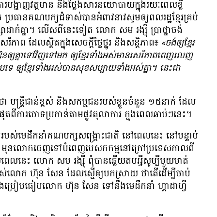
្ហាញ​វត្តមាន និង​ថ្លែង​សារ​នយោបាយ​ក្នុង​រយៈពេល​ខ្លី
ួច ប្រធាន​គណបក្ស​ជំទាស់​បាន​អំពាវនាវ​សូម​ឲ្យ​ពលរដ្ឋ​ខ្មែរ​គ្រប់​
ា​ដាក់​គ្នា។ លើស​ពី​នេះ​ទៀត លោក សម រង្ស៊ី ប្រាថ្នា​ចង់​
េរីភាព ដែល​ស្ថិត​ក្នុង​សេចក្ដី​ថ្លៃថ្នូរ និង​សន្តិភាព៖
«ចង់​ឲ្យ​ខ្មែរ​
អត់ឱន​ឲ្យ​គ្នា​ទៅ​វិញ​ទៅ​មក ឲ្យ​ខ្មែរ​ទាំងអស់​មាន​សេរីភាព​ពេញលេញ
ើ​បាប​ទេ ឲ្យ​ខ្មែរ​ទាំងអស់​បាន​សុខ​សប្បាយ​ទាំង​អស់​គ្នា។ នេះ​ជា​
 មន្រ្តី​ជាន់​ខ្ពស់ និង​សកម្មជន​របស់​ខ្លួន​ចំនួន ១៥​នាក់ ដែល​
ួច​ផុត​ពី​ការ​ចោទ​ប្រកាន់​តាម​ផ្លូវ​តុលាការ ក្នុង​ពេល​ឆាប់ៗ​នេះ។
​របស់​មេដឹកនាំ​​គណបក្ស​សង្គ្រោះ​ជាតិ នៅ​​ពេល​នេះ នៅ​បន្ទាប់​
ងន់ៗ មុន​លោក​ចេញ​ទៅ​បំពេញ​បេសកកម្ម​នៅ​ក្រៅ​ប្រទេស​កាល​ពី​
េល​នេះ លោក សម រង្ស៊ី ពុំ​បាន​ឆ្លើយ​តប​អ្វី​សូម្បី​មួយ​មាត់
់​លោក ហ៊ុន សែន ដែល​ស្នើ​ឲ្យ​បកស្រាយ ​ថា​តើ​ដើម្បី​ចាប់​
 និង​ប្រៀបធៀប​លោក ហ៊ុន សែន ទៅ​នឹង​មេដឹកនាំ ហ្គាដាហ្វី