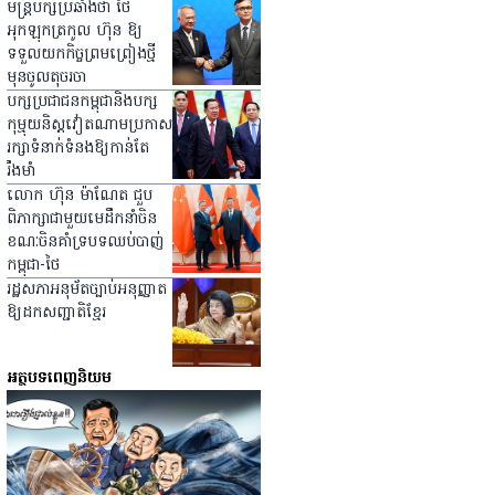
មន្ត្រីបក្សប្រឆាំងថា ថៃ
អុកឡុកត្រកូល ហ៊ុន ឱ្យ
ទទួលយកកិច្ចព្រមព្រៀងថ្មី
មុនចូលតុចរចា
បក្សប្រជាជនកម្ពុជានិងបក្ស
កុម្មុយនិស្ដវៀតណាមប្រកាស
រក្សាទំនាក់ទំនងឱ្យកាន់តែ
រឹងមាំ
លោក ហ៊ុន ម៉ាណែត ជួប
ពិភាក្សាជាមួយមេដឹកនាំចិន
ខណៈចិនគាំទ្របទឈប់បាញ់
កម្ពុជា-ថៃ
រដ្ឋសភាអនុម័តច្បាប់អនុញ្ញាត
ឱ្យដកសញ្ជាតិខ្មែរ
អត្ថបទពេញនិយម