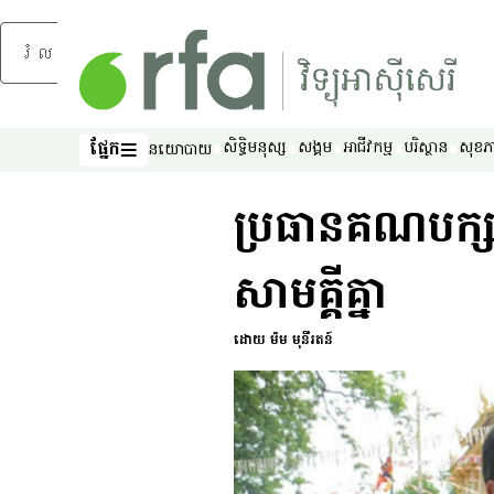
រំលងទៅមាតិកាចម្បង
ផ្នែក
សិទ្ធិ​មនុស្ស
សង្គម
អាជីវកម្ម
បរិស្ថាន
សុខភ
នយោបាយ
ផ្នែក
ប្រធាន​គណបក្ស​ជំទ
សាមគ្គី​គ្នា
ដោយ ម៉ម មុនីរតន៍