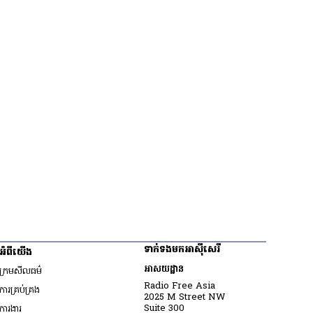
ទាក់ទងមកអាស៊ីសេរី
អំពីយើង
អាសយដ្ឋាន
ក្រមសីលធម៌
Radio Free Asia
ការគ្រប់គ្រង
2025 M Street NW
Opens in new window
Suite 300
ការងារ