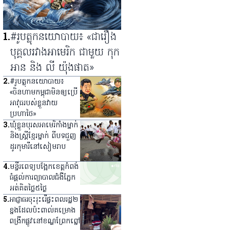
1
.
#រូបត្លុកនយោបាយ៖ «ជារឿង
បុគ្គលរវាងអាមេរិក ជាមួយ កុក
អាន និង លី យ៉ុងផាត»
2
.
#រូបត្លុកនយោបាយ៖
«ចិនហាមកម្ពុជាមិនឲ្យប្រើ
អាវុធរបស់ខ្លួនវាយ
ប្រហាថៃ»
3
.
ឃុំ​ខ្លួន​បុរស​អាមេរិកាំង​ម្នាក់
និង​ស្ត្រី​ខ្មែរ​ម្នាក់ ពី​បទ​ជួញ​
ដូរ​កុមារី​នៅ​សៀមរាប
4
.
មន្ទីរពេទ្យ​បង្អែក​ខេត្ត​កំពង់
ធំ​ផ្ដល់​ការ​ព្យាបាល​ជំងឺ​ភ្នែក​
អត់​គិត​ថ្លៃ​៥​ថ្ងៃ
5
.
អាជ្ញាធរ​ចុះ​រុះរើ​ផ្ទះ​ពលរដ្ឋ​២​
ខ្នង​ដែល​ប៉ះពាល់​គម្រោង​
ពង្រីក​ផ្លូវ​នៅ​ខណ្ឌ​ព្រែកព្នៅ