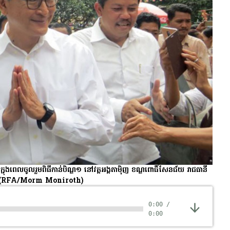
នុង​ពេល​ចូល​រួម​ពិធី​កាន់​បិណ្ឌ​១ នៅ​វត្ត​អង្គតាម៉ិញ ខណ្ឌ​ពោធិ៍សែនជ័យ រាជធានី​
(RFA/Morm Moniroth)
0:00
/
0:00