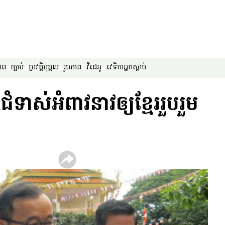
ាព
ច្បាប់
ប្រវត្តិបុគ្គល
រូបភាព
វីដេអូ
វេទិកា​អ្នក​ស្ដាប់
ាស់​អំពាវនាវ​ឲ្យ​ខ្មែរ​រួបរួម​