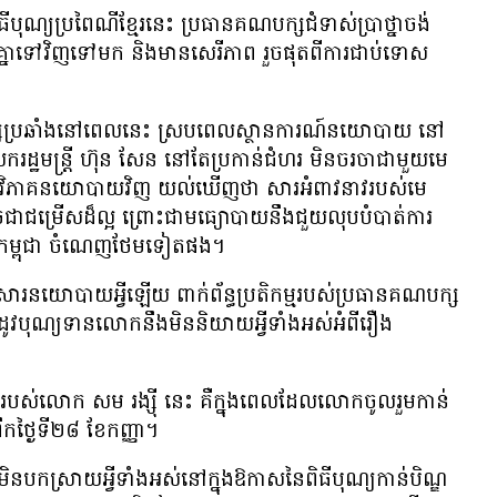
ពិធី​បុណ្យ​ប្រពៃណី​ខ្មែរ​នេះ ប្រធាន​គណបក្ស​ជំទាស់​ប្រាថ្នា​ចង់​
​គ្នា​ទៅ​វិញ​ទៅ​មក និង​មាន​សេរីភាព រួច​ផុត​ពី​ការ​ជាប់​ទោស
ស​ប្រឆាំង​នៅ​ពេល​នេះ ស្រប​ពេល​ស្ថានការណ៍​នយោបាយ នៅ​
ដ្ឋមន្ត្រី ហ៊ុន សែន នៅ​តែ​ប្រកាន់​ជំហរ មិន​ចរចា​ជាមួយ​មេ
​វិភាគ​នយោបាយ​វិញ យល់​ឃើញ​ថា សារ​អំពាវនាវ​របស់​មេ
ជា​ជម្រើស​ដ៏​ល្អ ព្រោះ​ជា​មធ្យោបាយ​នឹង​ជួយ​លុប​បំបាត់​ការ​
យ​កម្ពុជា ចំណេញ​ថែម​ទៀត​ផង។
​សារ​នយោបាយ​អ្វី​ឡើយ ពាក់ព័ន្ធ​ប្រតិកម្ម​របស់​ប្រធាន​គណបក្ស​
វ​បុណ្យ​ទាន​លោក​នឹង​មិន​និយាយ​អ្វី​ទាំង​អស់​អំពី​រឿង​
​របស់​លោក សម រង្ស៊ី នេះ គឺ​ក្នុង​ពេល​ដែល​លោក​ចូល​រួម​កាន់​
ឹក​ថ្ងៃ​ទី​២៨ ខែ​កញ្ញា។
បកស្រាយ​អ្វី​ទាំង​អស់​នៅ​ក្នុង​ឱកាស​នៃ​ពិធី​បុណ្យ​កាន់​បិណ្ឌ​