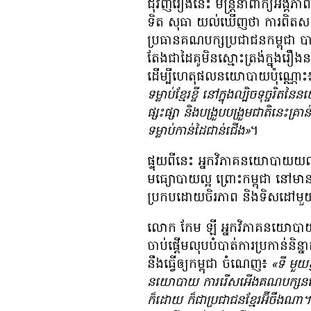
ជុំវិញ​រឿង​នេះ មន្ត្រី​នាំ​ពាក្យ​អង្គ
ទិត សុធា យល់​ឃើញ​ថា ការ​ពិត​សន្តិ
ប្រធាន​គណបក្ស​ប្រជាជន​កម្ពុជា បា
តែង​ជា​ដៃគូ​មិន​ស្មោះត្រង់​ក្នុង​រឿង
ដើម្បី​ហេតុផល​នយោបាយ​ប៉ុណ្ណោ
ទម្លាប់​ខ្មែរ​ខ្ចី នៅ​ក្នុង​ល្បិច​ទុច្ចរិត​
ផ្សះផ្សា និង​បង្រួបបង្រួម​ជាតិ​នេះ​គ្រាន់​
ទម្លាប់​កាន់​ដៃ​ជាន់​ជើង»
។
ផ្ទុយ​ពី​នេះ អ្នក​វិភាគ​នយោបាយ​
មធ្យោបាយ​ល្អ ព្រោះ​កម្ពុជា នៅ​មាន
ប្រកប​ដោយ​ចិរភាព និង​ទិសដៅ​មួយ​ដ
លោក កែម ឡី អ្នក​វិភាគ​នយោបាយ​ចា
ចាប់​ផ្ដើម​លុប​បំបាត់​ការ​ប្រកាន់​
នឹង​ធ្វើ​ឲ្យ​កម្ពុជា ចំណេញ៖
«ទី​ មួយ​
នយោបាយ ការ​រើសអើង​គណបក្ស​នយោប
ក៏ដោយ ក៏​ជា​ប្រជាជន​ខ្មែរ​អ៊ីចឹង​ណា។ 