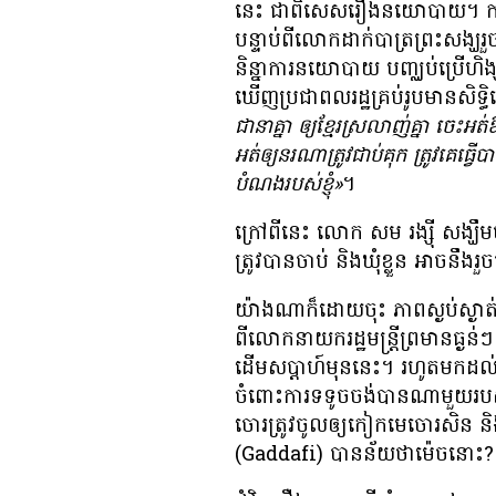
នេះ ជា​ពិសេស​រឿង​នយោបាយ។ ការ​បង
បន្ទាប់​ពី​លោក​ដាក់​បាត្រ​ព្រះសង្ឃ​រ
និន្នាការ​នយោបាយ បញ្ឈប់​ប្រើ​ហិង្ស
ឃើញ​ប្រជាពលរដ្ឋ​គ្រប់​រូប​មាន​សិទ្ធិ​ស
ជានា​គ្នា ឲ្យ​ខ្មែរ​ស្រលាញ់​គ្នា ចេះ​
អត់​ឲ្យ​នរណា​ត្រូវ​ជាប់​គុក ត្រូវ​គេ​ធ្វ
បំណង​របស់​ខ្ញុំ»
។
ក្រៅ​ពី​នេះ លោក សម រង្ស៊ី សង្ឃឹម​ថា
ត្រូវ​បាន​ចាប់ និង​ឃុំ​ខ្លួន អាច​នឹង​រ
យ៉ាង​ណា​ក៏​ដោយ​ចុះ ភាព​ស្ងប់ស្ងាត់
ពី​លោក​នាយករដ្ឋមន្ត្រី​ព្រមាន​ធ្
ដើម​សប្ដាហ៍​មុន​នេះ។ រហូត​មក​ដល់​ព
ចំពោះ​ការ​ទទូច​ចង់​បាន​ណា​មួយ​របស
ចោរ​ត្រូវ​ចូល​ឲ្យ​កៀក​មេ​ចោរ​សិន
(Gaddafi) បាន​ន័យ​ថា​ម៉េច​នោះ?