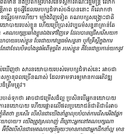
ភាព​ព័ត៌មាន និង​ប្រតិកម្ម​រហ័ស​នៃ​ទីស្ដីការ​គណៈរដ្ឋមន្ត្រី លោក
ភាព ដូច​អ្វី​ដែល​មេ​បក្ស​ជំទាស់​ចង់​បាន​នោះ គឺ​លោក​ថា
ន​ធ្វើ​រួច​មក​ហើយ។ ម្យ៉ាង​វិញ​ទៀត គណបក្ស​សង្គ្រោះ​ជាតិ
​នយោបាយ​របស់​ខ្លួន ហើយ​ប្រើប្រាស់​វប្បធម៌​សន្ទនា​គ្រាន់​តែ​
ះ៖
«គណបក្ស​ប្រឆាំង​ខ្លួន​ឯង​ទៅ​វិញ​ទេ ដែល​បាន​ជ្រើសរើស​យក​
នៃ​នយោបាយ​របស់​ខ្លួន បែរ​ជា​យក​វប្បធម៌​សន្ទនា ឬ​ក៏​ទ្រឹស្ដី​ក្នុង​ការ​
តែ​ជា​ខែល​បិទបាំង​នូវ​អំពើ​ទុច្ចរិត​ របស់​ខ្លួន គឺ​បែរ​ជា​ប្រកាន់​យក​នូវ​
យល់​ឃើញ​ថា សារ​នយោបាយ​របស់​មេ​បក្ស​ជំទាស់​នេះ អាច​ជា​
​សក្ដានុពល​ច្រើន​ណាស់ ដែល​ទាមទារ​ឲ្យ​មាន​ការ​អភិវឌ្ឍ​
៏​ត្រឹមត្រូវ។
ត់​ទុក​ថា អាច​ជា​ជម្រើស​ដ៏​ល្អ ប្រសិន​បើ​អ្នក​នយោបាយ​
និន្នាការ​នយោបាយ ហើយ​ផ្ដោត​លើ​ផល​ប្រយោជន៍​ជាតិ​ជា​ធំ​អាច​
ខ្ញុំ​គិត​ថា ប្រសើរ បើ​សិន​ជា​យើង​នាំ​គ្នា​លុបបំបាត់​ការ​រើសអើង​ផ្នែក​​
ាយ។ យើង​ត្រូវ​ស្រលាញ់ ពីព្រោះ​អ្នក​នៅ​គណបក្ស​ណា​
អ៊ីចឹង​បើ​សិន​ជា​មេ​គណបក្ស​នីមួយៗ​មាន​ភាព​ជា​អ្នក​ដឹកនាំ​ល្អ មាន​