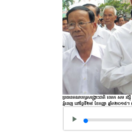
ប្រធាន​គណបក្ស​សង្គ្រោះ​ជាតិ លោក សម រង្ស៊ី ក្
ភ្នំពេញ នៅ​ថ្ងៃ​ទី​២៨ ខែ​កញ្ញា ឆ្នាំ​ក២០១៥។