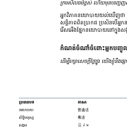
ក្រមសីលធម៌​ខ្ពស់ ហើយ​មុន​បញ្ចេញ​ស
អ្នក​វិភាគ​នយោបាយ​យល់​ឃើញ​ថា ប្រ
សន្តិភាព​ពិត​ប្រាកដ ប្រសិន​បើ​អ្នក​
រើសអើង​ផ្នែក​នយោបាយ​នៅ​ក្នុង​ស
កំណត់ចំណាំចំពោះអ្នកបញ្ចូ
ដើម្បី​រក្សា​សេចក្ដី​ថ្លៃថ្នូរ យើង​ខ្ញុំ
ប្រធានបទ
ភាសា
Opens in new wind
នយោបាយ
普通话
Opens in new window
សិទ្ធិ​មនុស្ស
粤语
Opens in new wind
សង្គម
မြန်မာ