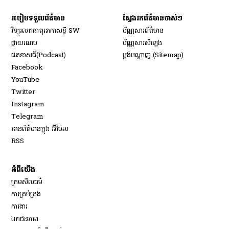
របៀប​ទទួល​ព័ត៌មាន​
ស្វែងរកព័ត៌មានចាស់ៗ
វិទ្យុ​រលក​ធាតុអាកាស​ខ្លី SW
ប័ណ្ណសារ​ព័ត៌មាន​
​ផ្កាយ​រណប
ប័ណ្ណសារ​សំឡេង
​ផតខាសធ៍(Podcast)
ប្លង់បណ្តាញ (Sitemap)
Opens in new window
Facebook
Opens in new window
YouTube
Opens in new window
Twitter
Opens in new window
Instagram
Opens in new window
Telegram
អានព័ត៌មានក្នុង អ៊ីម៉ែល
Opens in new window
RSS
អំពីយើង
ក្រមសីលធម៌
ការគ្រប់គ្រង
Opens in new window
ការងារ
ឯកជនភាព