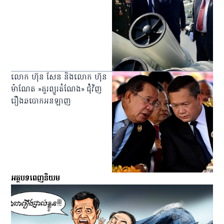
លោក ហ៊ុន សែន និងលោក ហ៊ុន
ម៉ាណែត »គួរព្យួរតំណែង» ជំុំវិញ
រឿងឆបោកអនឡាញ
អត្ថបទពេញនិយម