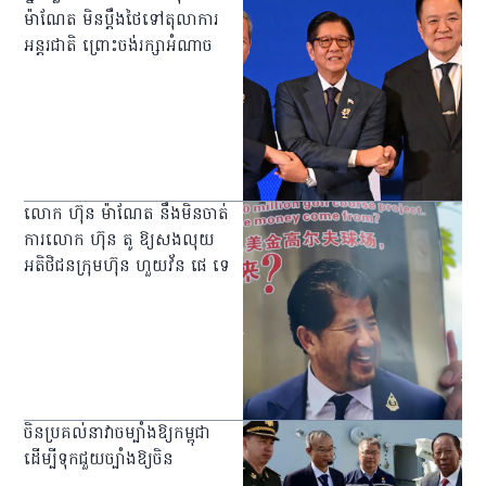
ម៉ាណែត មិនប្ដឹងថៃទៅតុលាការ
អន្តរជាតិ ព្រោះចង់រក្សាអំណាច
លោក ហ៊ុន ម៉ាណែត នឹងមិនចាត់
ការលោក ហ៊ុន តូ ឱ្យសងលុយ
អតិថិជនក្រុមហ៊ុន ហួយវ័ន ផេ ទេ
ចិនប្រគល់នាវាចម្បាំងឱ្យកម្ពុជា
ដើម្បីទុកជួយច្បាំងឱ្យចិន