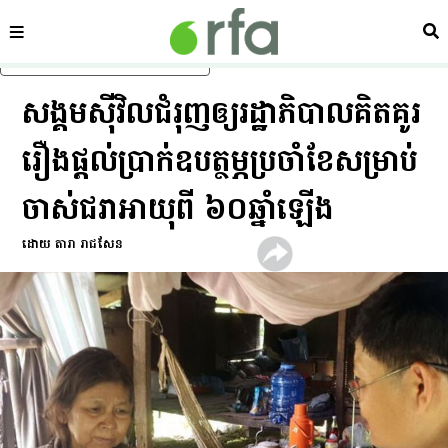
ផ្នែក
ស្វ
រំលងទៅមាតិកាចម្បង
សង្គម​ស៊ីវិល​ជំរុញ​ឲ្យ​រដ្ឋាភិបាល​គិតគូរ​
រឿង​ផ្តល់​ប្រាក់​ឧបត្ថម្ភ​ប្រចាំខែ​សម្រាប់​
ចាស់​ជរា​អាយុ​ពី​ ៦០​ឆ្នាំ​ឡើង
ដោយ តារា រាជសែន