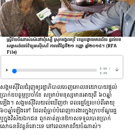
ស្ត្រី​វ័យ​ចំណាស់​រស់​នៅ​ឃុំ​សឿ ស្រុក​មង្គលបុរី ខេត្ត​បន្ទាយមានជ័យ ផ្ដល់​បទ
សម្ភាសន៍​ដល់​វិទ្យុ​អាស៊ីសេរី កាល​ពី​ថ្ងៃ​ទី​២១ កញ្ញា ឆ្នាំ​២០១៥។
(RFA
File)
0:00
/
0:00
សង្គម​ស៊ីវិល​ជំរុញ​ឲ្យ​រដ្ឋាភិបាល​ចេញ​គោលនយោបាយ​ផ្តល់​
ប្រាក់​ឧបត្ថម្ភ​ប្រចាំ​ខែ សម្រាប់​មនុស្ស​មាន​អាយុ​ពី ៦០​ឆ្នាំ​
ឡើង។ សង្គម​ស៊ីវិល​យល់​ឃើញ​ថា ពលរដ្ឋ​ខ្មែរ​ចាប់​ពី​អាយុ​
៦០​ឆ្នាំ​ឡើង​ទៅ ដែល​ពុំ​ធ្លាប់​បំពេញការងារ​ក្នុង​ក្របខ័ណ្ឌ​រដ្ឋ
ឬ​ក្នុង​វិស័យ​ឯកជន ពួកគាត់​គ្មាន​ឱកាស​ទទួល​បាន​ប្រាក់​
សោធន​និវត្តន៍​នោះ​ទេ នៅ​ពេល​មាន​វ័យ​ចំណាស់។