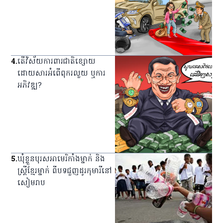
4
.
តើវិស័យការពារជាតិខ្សោយ
ដោយសារអំពើពុករលួយ ឬការ
អភិវឌ្ឍ?
5
.
ឃុំ​ខ្លួន​បុរស​អាមេរិកាំង​ម្នាក់ និង​
ស្ត្រី​ខ្មែរ​ម្នាក់ ពី​បទ​ជួញ​ដូរ​កុមារី​នៅ​
សៀមរាប