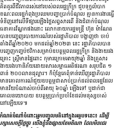
គិតគូរ​ពី​ជីវភាព​រស់នៅ​របស់​ពលរដ្ឋ​ក្រីក្រ ជួប​ទុក្ខ​លំបាក
ខណៈ​ពលរដ្ឋ​កំពុង​ប្រឈម​បញ្ហា​ប្រាក់ចំណូល គ្មាន​ការងារ​ធ្វើ
ទំនិញ​នៅ​លើ​ទីផ្សារ​ឡើងថ្លៃ​សព្វសារពើ និង​ជំពាក់​បំណុល​
ធនាគារ​វ័ណ្ឌក​ផង​នោះ លោកនាយក​រដ្ឋមន្ត្រី ហ៊ុន ម៉ាណែត
បាន​បញ្ចេញ​របាយការណ៍​របស់​រដ្ឋាភិបាល បង្ហាញ​ថា ចាប់​
តាំង​ពី​ឆ្នាំ​២០២០ មក​ដល់​ឆ្នាំ​២០២៣ នេះ រដ្ឋាភិបាល​បាន​
បញ្ចេញ​កញ្ចប់​ថវិកា​សម្រាប់​ឧបត្ថម្ភ​ពលរដ្ឋ​ក្រីក្រ និង​ងាយ​រង
គ្រោះ ស្ត្រី​មាន​ផ្ទៃពោះ កុមារ​ក្រោម​អាយុ​២​ឆ្នាំ និង​គ្រួសារ​
ងាយ​រង​ហានិភ័យ​ដោយសារ​សម្ពាធ​អតិផរណា សរុប​ជិត ១​
ពាន់ ២០០​លាន​ដុល្លារ។ ក៏ប៉ុន្តែ​គេ​ពុំ​ទាន់​ឃើញ​រដ្ឋាភិបាល​
មាន​គោលការណ៍​ជួយ​ឧបត្ថម្ភ​ជា​សាច់ប្រាក់​ដល់​ពលរដ្ឋ​ដែល​
មាន​វ័យ​ចំណាស់​ចាប់ពី​អាយុ ៦០​ឆ្នាំ ឡើង​ទៅ ឬ​ដាក់​ជា​
គោល​នយោបាយ ឧបត្ថម្ភ​ប្រាក់​ប្រចាំខែ​ដល់​មនុស្ស​ចាស់​
នៅឡើយ​ទេ៕
កំណត់​ចំណាំ​ចំពោះ​អ្នក​បញ្ចូល​មតិ​នៅ​ក្នុង​អត្ថបទ​នេះ៖
ដើម្បី​
រក្សា​សេចក្ដី​ថ្លៃថ្នូរ យើង​ខ្ញុំ​នឹង​ផ្សាយ​តែ​មតិ​ណា ដែល​មិន​ជេរ​