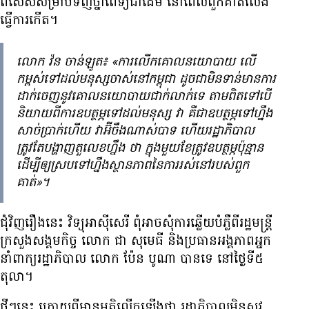
ពិសេស​សម្រាប់​ទិញ​ថ្នាំពេទ្យ​ជាដើម នៅពេល​ពួកគាត់​លែង​
ធ្វើ​ការ​កើត។
លោក វ៉ន ចាន់ឡូត៖ «ការ​លើក​គោលនយោបាយ លើ​
កម្ពស់​ទៅដល់​មនុស្ស​ចាស់​នៅ​កម្ពុជា ដូចជា​មិន​ទាន់​មាន​ការ​
ដាក់​ចេញ​នូវ​គោលនយោបាយ​ជាក់លាក់​ទេ តាម​ពិត​ទៅ​បើ​
និយាយ​ពី​ការឧបត្ថម្ភ​ទៅដល់​មនុស្ស វា គឺជា​ឧបត្ថម្ភ​ទៅ​ហ្នឹង​
សាច់ប្រាក់​ហើយ វា​អ៊ីចឹង​ណាស់​បាទ ហើយ​រដ្ឋាភិបាល​
ត្រូវតែ​បង្ហាញ​តួលេខ​ហ្នឹង ថា ក្នុង​មួយ​ខែ​ត្រូវ​ឧបត្ថម្ភ​ប៉ុន្មាន
ដើម្បី​ឲ្យ​ស្រប​ទៅ​ហ្នឹង​ស្ថានភាព​នៃ​ការរស់នៅ​របស់​ពួក
គាត់»។
ជុំវិញ​រឿង​នេះ វិទ្យុ​អាស៊ីសេរី ពុំ​អាច​សុំ​ការ​ឆ្លើយ​បំភ្លឺ​ពី​រដ្ឋមន្ត្រី​
ក្រសួង​សង្គមកិច្ច លោក ជា សុមេធី និង​ប្រធាន​អង្គភាព​អ្នក
នាំពាក្យ​រដ្ឋាភិបាល លោក ប៉ែន បូណា បាន​ទេ នៅ​ថ្ងៃទី​៥
តុលា។
ថ្មីៗ​នេះ ក្រោយពី​មាន​មតិ​លើកឡើង​ថា រដ្ឋាភិបាល​មិនសូវ​