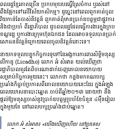
ពលរដ្ឋ​ខ្មែរ​ភាគច្រើន ប្រកបមុខរបរ​ធ្វើស្រែ​ចំការ ឬ​រស់នៅ​
ពឹងផ្អែក​ទៅលើ​វិស័យ​កសិកម្ម​។ ដូច្នេះ​នៅពេល​ពួកគាត់​ចូល​
វ័យ​កាន់តែ​ចាស់​និវត្តន៍ ពួកគាត់​ពុំ​មាន​ប្រាក់ឧបត្ថម្ភ​ជា​ផ្លូវការ
និង​ជាប្រចាំ ពី​រដ្ឋាភិបាល ដូច​ពលរដ្ឋ​ដែល​ធ្វើ​ការងារ​ក្នុង​ក្រប
ខណ្ឌ​រដ្ឋ ឬ​ការងារ​ក្រុមហ៊ុន​ឯកជន ដែល​អាច​ទទួល​បាន​ប្រាក់​
សោធន​និវត្តន៍​ក្រោយពេល​ចូលនិវត្តន៍​នោះ​ទេ។
នាយក​ទទួលបន្ទុក​កិច្ចការ​ទូទៅ​នៃ​អង្គការ​ការពារ​សិទ្ធិមនុស្ស​
លីកាដូ (Licadho) លោក អំ សំអាត យល់ឃើញ​ថា
រដ្ឋាភិបាល​គួរតែ​ពិចារណា​ដាក់​ចេញ​គោល​នយោបាយ​
សម្រាប់​កិច្ចការ​មួយ​នេះ​។ លោក​ថា កន្លង​មក​គណបក្ស​
ប្រឆាំង​ក៏​ធ្លាប់​ប្រកាស​ពី​គោលនយោបាយ​នេះ​ដែរ ក្នុងអំឡុង
ពេល​ឃោសនា​បោះឆ្នោត ចាប់ពី​ឆ្នាំ​២០១៣ ដោយ​ថា នឹង​
ផ្តល់​ឱ្យ​មនុស្ស​ចាស់​នូវ​ប្រាក់ឧបត្ថម្ភ​ប្រចាំខែ​ចំនួន ៤​ម៉ឺន​រៀល​
ក្នុង​មួយ​ខែ នៅ​ពេល​បក្ស​ប្រឆាំង​ជាប់​ឆ្នោត។
លោក អំ សំអាត៖ «យើង​ឃើញ​ហើយ នៅ​ប្រទេស​