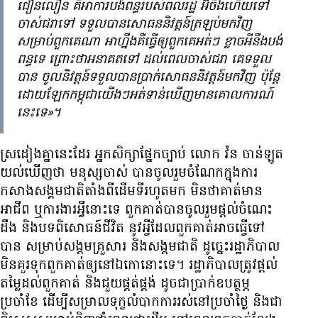
ជឿនលឿន គឺ​អាការ​បង់ពន្ធ​របស់​ព​ល​រដ្ឋ អ៊ីចឹង​ហើយ​ទៅ​
ចាស់ជរា​ទៅ ទទួល​បាន​សោធន​និវត្តន៍​ត្រឡប់មកវិញ​
សម្រាប់​ពួកគេ​ណា អាហ្នឹង​គឺ​ធ្វើ​ឲ្យ​ពួកគេ​អត់ៗ ​ខ្លាច​អី​នឹង​បង់​
ពន្ធ​ទេ ព្រោះថា​អនាគត​ទៅ ដល់ពេល​ចាស់ជរា គេ​ទទួល​
បាន ចូលនិវត្តន៍​ទទួល​បាន​ប្រាក់​សោធន​និវត្តន៍​មកវិញ ប៉ុន្តែ​
ដោយឡែក​កម្ពុជា​យើងៗ​អត់​ទាន់​ឃើញ​មាន​គោលការណ៍​
នេះ​ទេ»។
ស្រដៀង​គ្នា​នេះ​ដែរ អ្នក​សិក្សា​ផ្នែក​ច្បាប់ លោក វ៉ន ចាន់ឡូត
យល់ឃើញ​ថា មនុស្ស​ចាស់ បាន​ចូលរួម​ចំណែក​ក្នុង​ការ​
កសាង​សង្គមជាតិ​តាំងពី​ដើមទី​រហូត​មក មិន​ថា​គាត់​មាន​
អាជីព ឬ​ការងារ​អ្វី​នោះ​ទេ ពួកគាត់​បាន​ចូលរួម​ផ្តល់​ចំណេះ
ដឹង និង​បទពិសោធន៍​ជីវិត នូវ​អ្វី​ដែល​ពួកគាត់​អាច​ធ្វើ​ទៅ​
បាន សម្រាប់​សង្គម​គ្រួសារ និង​សង្គមជាតិ ដូច្នេះ​រដ្ឋាភិបាល​
មិន​គួរ​ទុក​ពួកគាត់​ឲ្យ​នៅ​ឯ​កោ​នោះ​ទេ។ រដ្ឋាភិបាល​ត្រូវ​ផ្តល់​
តម្លៃ​ដល់​ពួកគាត់ និង​ជួយ​ផ្គត់​ផ្គង់ ដូចជា​ប្រាក់ឧបត្ថម្ភ​
ប្រចាំខែ ដើម្បី​សម្រាល​ទុក្ខ​លំបាក​ការរស់នៅ​ប្រចាំថ្ងៃ និង​ជា