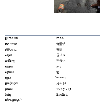
ប្រធានបទ
ភាសា
Opens in new window
នយោបាយ
普通话
Opens in new window
សិទ្ធិ​មនុស្ស
粤语
Opens in new window
សង្គម
မြန်မာ
Opens in new window
អាជីវកម្ម
한국어
Opens in new window
បរិស្ថាន
ລາວ
Opens in new window
សុខភាព
ខ្មែ
Opens in new window
ច្បាប់
བོད་སྐད།
Opens in new window
ប្រវត្តិបុគ្គល
ئۇيغۇر
Opens in new window
រូបភាព
Tiếng Việt
Opens in new window
វីដេអូ
English
វេទិកា​អ្នក​ស្ដាប់