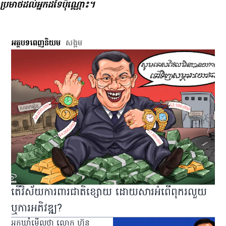
ប្រមាថ​ដល់​អ្នក​ដទៃ​ប៉ុណ្ណោះ។
អត្ថបទពេញនិយម
សង្គម
តើវិស័យការពារជាតិខ្សោយ ដោយសារអំពើពុករលួយ
ឬការអភិវឌ្ឍ?
អ្នកឃ្លាំមើលថា លោក ហ៊ុន