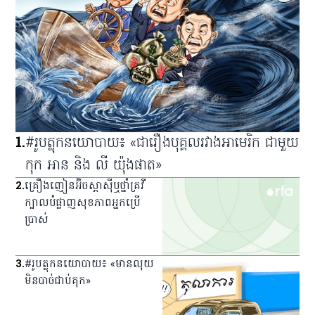
1
.
#រូបត្លុកនយោបាយ៖ «ជារឿងបុគ្គលរវាងអាមេរិក ជាមួយ
កុក អាន និង លី យ៉ុងផាត»
2
.
គ្រឿង​ញៀន​អ៊ិចស្តាស៊ី​ឬ​ថ្នាំ​គ្រវី​
ក្បាល​បំផ្លាញ​សុខភាព​អ្នក​ប្រើ
ប្រាស់
3
.
#រូបត្លុកនយោបាយ៖ «មានលុយ
មិនបាច់ជាប់គុក»